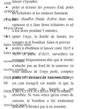
laisser s'égoutter.
ASIE
peler et écraser les gousses d'ail, peler 
AFRIQUE
les échalotes et les émincer finement.
faire chauffer l'huile d'olive dans une 
EUROPE
sauteuse et y faire dorer échalotes et ail 
Moyen-Orient
à feu doux pendant 5 minutes.
ajuter l'orge, la feuille de laurier, les 
USA
tomates et le bouillon. Saler et poivrer.
Index recettes salées
porter à ébullition et laisser cuire 1h15 à 
Index recettes sucrées
1h30 (à partir d'1h15, surveiller) en 
remuant fréquemment afin que le risotto 
recettes cookeo
n'attache pas au fond de la sauteuse (si 
recettes soup&co
vous utilisez de l'orge perlé, comptez 
plutôt 45 minutes de cuisson). L'orge 
INDEX RECETTES SALEES PAR NOMBRE
est cuit lorsqu'il est tendre et que la 
DE
majeure partie du liquide a été 
INDEX RECETTES SUCREES PAR NOMBRE
absorbée. Si vous voyez qu'en cours de 
D
cuisson, le bouillon a été totalement 
Articles de fonds
absorbé, n'hésitez pas à en remettre.