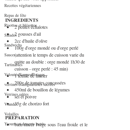
Recettes végétariennes
Repas de fête
INGREDIENTS
Risottos et blésottos
2 petites échalotes
2 gousses d'ail
Salades
2cc d'huile d'olive
Sandwichs
100g d'orge mondé ou d'orge perlé 
(attention le temps de cuisson varie du 
Sauces
quitte au double : orge mondé 1h30 de 
Tartinables
cuisson - orge perlé : 45 min)
Veloutés/Soupes/Potages
1 feuille de laurier
200g de tomates concassées
verrines et mignardises sucrées
450ml de bouillon de légumes
Verrines salées
sel et poivre
35g de chorizo fort
Viandes
Volailles
PREPARATION
Yaourts et desserts lactés
bien rincer l'orge sous l'eau froide et le 