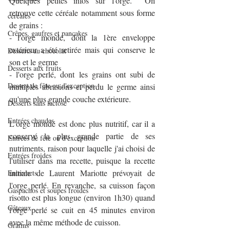
Quelques petites infos sur l'orge.  On 
retrouve cette céréale notamment sous forme 
céréales
de grains :
Crêpes, gaufres et pancakes
- l'orge mondé, dont la 1ère enveloppe 
extérieur a été retirée mais qui conserve le 
Desserts au chocolat
son et le germe
Desserts aux fruits
- l'orge perlé, dont les grains ont subi de 
Dessert de fête ou d'exception
multiples abrasions et perdu le germe ainsi 
qu'une plus grande couche extérieure.
Desserts sans lactose
Entrées chaudes
L'orge mondé est donc plus nutritif, car il a 
conservé la plus grande partie de ses 
Entrées de fête ou d'exception
nutriments, raison pour laquelle j'ai choisi de 
Entrées froides
l'utiliser dans ma recette, puisque la recette 
initiale de Laurent Mariotte prévoyait de 
Entremets
l'orge perlé. En revanche, sa cuisson façon 
Gaspachos et soupes froides
risotto est plus longue (environ 1h30) quand 
Gâteaux
l'orge perlé se cuit en 45 minutes environ 
avec la même méthode de cuisson.
Gratins