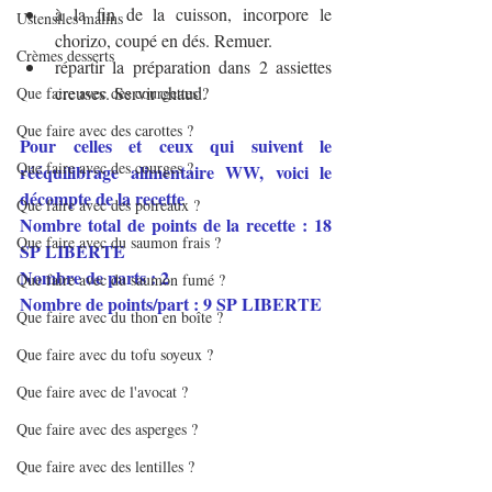
à la fin de la cuisson, incorpore le 
Ustensiles malins
chorizo, coupé en dés. Remuer.
Crèmes desserts
répartir la préparation dans 2 assiettes 
creuses. Servir chaud.
Que faire avec des courgettes ?
Que faire avec des carottes ?
Pour celles et ceux qui suivent le 
Que faire avec des courges ?
rééquilibrage alimentaire WW, voici le 
décompte de la recette
Que faire avec des poireaux ?
Nombre total de points de la recette : 18 
Que faire avec du saumon frais ?
SP LIBERTE
Nombre de parts : 2
Que faire avec du saumon fumé ?
Nombre de points/part : 9 SP LIBERTE
Que faire avec du thon en boîte ?
Que faire avec du tofu soyeux ?
Que faire avec de l'avocat ?
Que faire avec des asperges ?
Que faire avec des lentilles ?