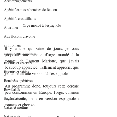
Accompagnements
Apéritifs/amuses bouches de fête ou
Apéritifs croustillants
Orge mondé à l'espagnole
A tartiner
Aux flocons d'avoine
au Fromage
Il y a une quinzaine de jours, je vous 
autres petits déjeuners
proposais une recette d'orge mondé à la 
tomate, de Laurent Mariotte, que j'avais 
Biscuits et crackers
beaucoup appréciée. Tellement apprécié, que 
Biscuits et sablés
j'en ai refait une version "à l'espagnole".
Bouchées apéritives
Au programme donc, toujours cette céréale 
Bowlcakes
peu consommée en Europe, l'orge, cuisinée 
façon risotto, mais en version espagnole : 
bowlcakes salés
tomates et chorizo. 
Cakes et muffins
Cakes salés