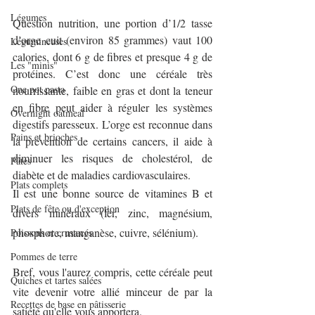
Légumes
Question nutrition, une portion d’1/2 tasse 
d’orge cuit (environ 85 grammes) vaut 100 
Légumineuses
calories, dont 6 g de fibres et presque 4 g de 
Les "minis"
protéines. C’est donc une céréale très 
One pot pasta
nourrissante, faible en gras et dont la teneur 
en fibre peut aider à réguler les systèmes 
Overnight oatmeal
digestifs paresseux. L’orge est reconnue dans 
Pains et brioches
la prévention de certains cancers, il aide à 
diminuer les risques de cholestérol, de 
Pâtes
diabète et de maladies cardiovasculaires.
Plats complets
Il est une bonne source de vitamines B et 
Plats de fête ou d'exception
divers minéraux (fer, zinc, magnésium, 
phosphore, manganèse, cuivre, sélénium).
Poissons et crustacés
Pommes de terre
Bref, vous l'aurez compris, cette céréale peut 
Quiches et tartes salées
vite devenir votre allié minceur de par la 
Recettes de base en pâtisserie
satiété qu'elle vous apportera.