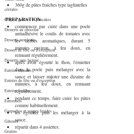
360g de pâtes fraîches type tagliatelles
céréales
PREPARATION
Crêpes, gaufres et pancakes
commencer par cuire dans une poele 
Desserts au chocolat
antiadhésive le coulis de tomates avec 
Desserts aux fruits
les herbes aromatiques, durant 5 
minutes environ, à feu doux, en 
Dessert de fête ou d'exception
remuant régulièrement.
Desserts sans lactose
après avoir égoutté le thon, l'émietter 
dans la poele puis mélanger avec la 
Entrées chaudes
sauce et laisser mijoter une dizaine de 
Entrées de fête ou d'exception
minutes, à feu doux, en remuant 
Entrées froides
régulièrement.
pendant ce temps, faire cuire les pâtes 
Entremets
comme habituellement.
Gaspachos et soupes froides
les égoutter puis les mélanger à la 
sauce.
Gâteaux
répartir dans 4 assiettes.
Gratins