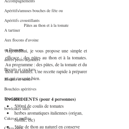
Accompagnements
Apéritifs/amuses bouches de fête ou
Apéritifs croustillants
Pâtes au thon et à la tomate
A tartiner
Aux flocons d'avoine
au Fromage
Aujourd'hui, je vous propose une simple et 
efficace : des pâtes au thon et à la tomates. 
autres petits déjeuners
Au programme : des pâtes, de la tomate et du 
Biscuits et crackers
thon au naturel. Une recette rapide à préparer 
et qui rassasie bien.
Biscuits et sablés
Bouchées apéritives
INGREDIENTS (pour 4 personnes)
Bowlcakes
500ml de coulis de tomates
bowlcakes salés
herbes aromatiques italiennes (origan, 
Cakes et muffins
basilic, etc)
560g de thon au naturel en conserve
Cakes salés