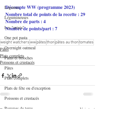
Décompte WW (programme 2023)
Légumes
Nombre total de points de la recette : 29
Légumineuses
Nombre de parts : 4
Les "minis"
Nombre de points/part : 7
One pot pasta
weight watchers
ww
pâtes
thon
pâtes au thon
tomates
Overnight oatmeal
Pâtes
Plats complets
Pains et brioches
Poissons et crustacés
Pâtes
Plats complets
Plats de fête ou d'exception
Poissons et crustacés
Pommes de terre
Posts récents
Voir tout
Quiches et tartes salées
Recettes de base en pâtisserie