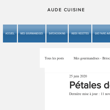
AUDE CUISINE
ACCUEIL
MES GOURMANDISES
BATCHCOOKING
INDEX RECETTES
QUE FAIRE AVE
Tous les posts
Mes gourmandises - Brioc
25 juin 2020
Mes gourmandises - les gâteaux du b
Pétales d
Dernière mise à jour :
11 nov
Mes gourmandises - plaisirs d'enfan