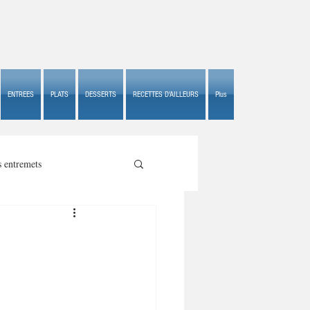
ENTREES
PLATS
DESSERTS
RECETTES D'AILLEURS
Plus
s entremets
s croustillants