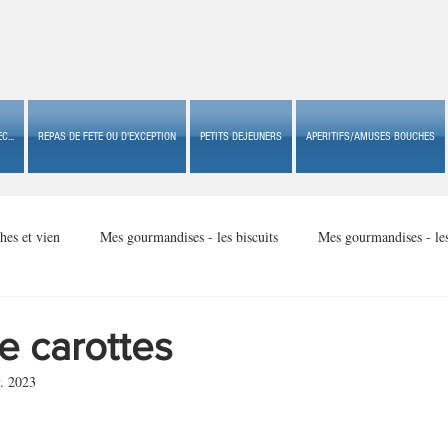
C...
REPAS DE FETE OU D'EXCEPTION
PETITS DEJEUNERS
APERITIFS/AMUSES BOUCHES
hes et vien
Mes gourmandises - les biscuits
Mes gourmandises - le
Mes gourmandises - made in USA
Mes gourmandises - Noël
e carottes
. 2023
Accompagnements
Apéritifs/amuses bouches de fête ou
Apéritif