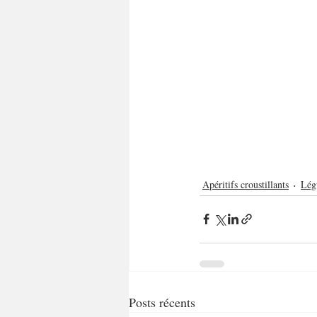
Apéritifs croustillants
Lég
Posts récents