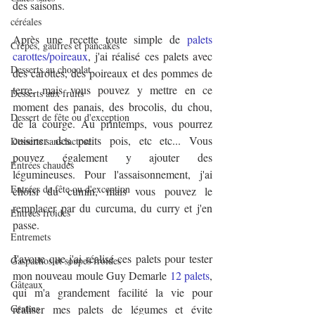
des saisons.
céréales
Après une recette toute simple de 
palets 
Crêpes, gaufres et pancakes
carottes/poireaux
, j'ai réalisé ces palets avec 
Desserts au chocolat
des carottes, des poireaux et des pommes de 
terre, mais vous pouvez y mettre en ce 
Desserts aux fruits
moment des panais, des brocolis, du chou, 
Dessert de fête ou d'exception
de la courge. Au printemps, vous pourrez 
cuisiner des petits pois, etc etc... Vous 
Desserts sans lactose
pouvez également y ajouter des 
Entrées chaudes
légumineuses. Pour l'assaisonnement, j'ai 
Entrées de fête ou d'exception
choisi du cumin, mais vous pouvez le 
remplacer par du curcuma, du curry et j'en 
Entrées froides
passe.
Entremets
J'avoue que j'ai réalisé ces palets pour tester 
Gaspachos et soupes froides
mon nouveau moule Guy Demarle 
12 palets
, 
Gâteaux
qui m'a grandement facilité la vie pour 
Gratins
réaliser mes palets de légumes et évite 