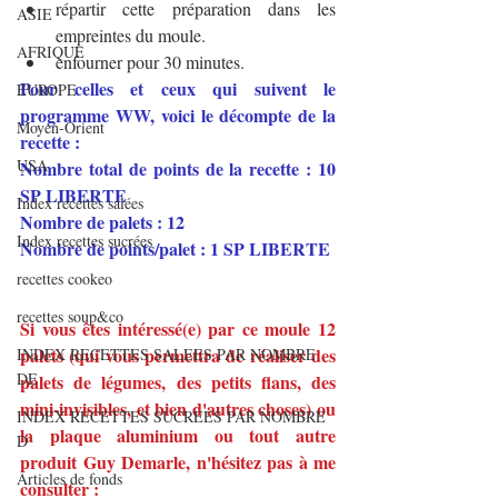
répartir cette préparation dans les 
ASIE
empreintes du moule.
AFRIQUE
enfourner pour 30 minutes.
Pour celles et ceux qui suivent le 
EUROPE
programme WW, voici le décompte de la 
Moyen-Orient
recette :
USA
Nombre total de points de la recette : 10 
SP LIBERTE
Index recettes salées
Nombre de palets : 12
Index recettes sucrées
Nombre de points/palet : 1 SP LIBERTE
recettes cookeo
recettes soup&co
Si vous êtes intéressé(e) par ce moule 12 
palets (qui vous permettra de réaliser des 
INDEX RECETTES SALEES PAR NOMBRE
DE
palets de légumes, des petits flans, des 
mini-invisibles, et bien d'autres choses) ou 
INDEX RECETTES SUCREES PAR NOMBRE
la plaque aluminium ou tout autre 
D
produit Guy Demarle, n'hésitez pas à me 
Articles de fonds
consulter :