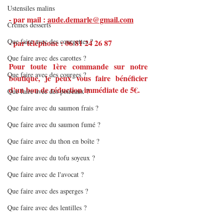
Ustensiles malins
- par mail : 
aude.demarle@gmail.com
Crèmes desserts
Que faire avec des courgettes ?
- par téléphone : 06 81 24 26 87
Que faire avec des carottes ?
Pour toute 1ère commande sur notre 
Que faire avec des courges ?
boutique, je peux vous faire bénéficier 
d'un bon de réduction immédiate de 5€.
Que faire avec des poireaux ?
Que faire avec du saumon frais ?
Que faire avec du saumon fumé ?
Que faire avec du thon en boîte ?
Que faire avec du tofu soyeux ?
Que faire avec de l'avocat ?
Que faire avec des asperges ?
Que faire avec des lentilles ?