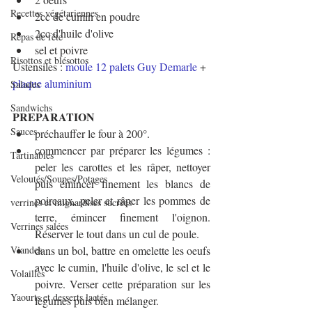
Recettes végétariennes
2cc de cumin en poudre
2cc d'huile d'olive
Repas de fête
sel et poivre
Risottos et blésottos
Ustensiles : 
moule 12 palets Guy Demarle
 + 
plaque aluminium
Salades
Sandwichs
PREPARATION
Sauces
préchauffer le four à 200°.
commencer par préparer les légumes : 
Tartinables
peler les carottes et les râper, nettoyer 
Veloutés/Soupes/Potages
puis émincer finement les blancs de 
poireaux, peler et râper les pommes de 
verrines et mignardises sucrées
terre, émincer finement l'oignon. 
Verrines salées
Réserver le tout dans un cul de poule.
Viandes
dans un bol, battre en omelette les oeufs 
avec le cumin, l'huile d'olive, le sel et le 
Volailles
poivre. Verser cette préparation sur les 
Yaourts et desserts lactés
légumes puis bien mélanger.