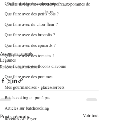
Que faire avec des aubergines ?
Palets de légumes carottes/poireaux/pommes de 
terre
Que faire avec des petits pois ?
Que faire avec du chou-fleur ?
Que faire avec des brocolis ?
Que faire avec des épinards ?
Accompagnements
Que faire avec des tomates ?
Légumes
Que faire avec des flocons d'avoine
Recettes végétariennes
Que faire avec des pommes
Mes gourmandises - glaces/sorbets
Batchcooking en pas à pas
Articles sur batchcooking
Posts récents
Voir tout
Recettes Air Fryer