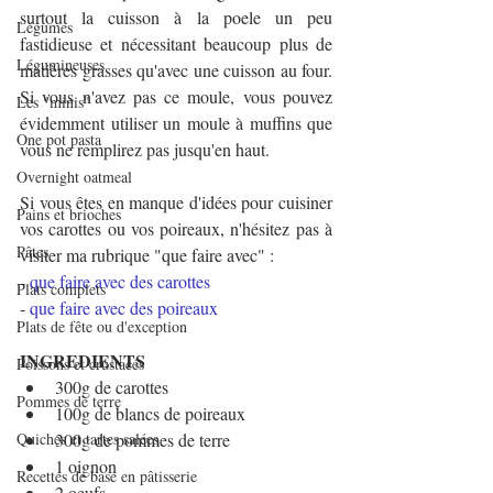
surtout la cuisson à la poele un peu 
Légumes
fastidieuse et nécessitant beaucoup plus de 
Légumineuses
matières grasses qu'avec une cuisson au four. 
Si vous n'avez pas ce moule, vous pouvez 
Les "minis"
évidemment utiliser un moule à muffins que 
One pot pasta
vous ne remplirez pas jusqu'en haut.
Overnight oatmeal
Si vous êtes en manque d'idées pour cuisiner 
Pains et brioches
vos carottes ou vos poireaux, n'hésitez pas à 
Pâtes
visiter ma rubrique "que faire avec" :
- 
que faire avec des carottes
Plats complets
- 
que faire avec des poireaux 
Plats de fête ou d'exception
INGREDIENTS
Poissons et crustacés
300g de carottes
Pommes de terre
100g de blancs de poireaux
Quiches et tartes salées
300g de pommes de terre
1 oignon
Recettes de base en pâtisserie
2 oeufs