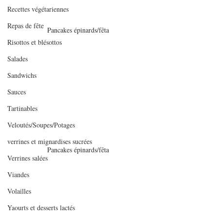
Recettes végétariennes
Repas de fête
Pancakes épinards/fêta
Risottos et blésottos
Salades
Sandwichs
Sauces
Tartinables
Veloutés/Soupes/Potages
verrines et mignardises sucrées
Pancakes épinards/fêta
Verrines salées
Viandes
Volailles
Yaourts et desserts lactés