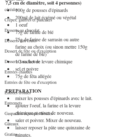
7,5 cm de diamètre, soit 4 personnes)
céréales
100g de pousses d'épinards
200ml de lait écrémé ou végétal 
Crêpes, gaufres et pancakes
1 oeuf
Desserts au chocolat
75g de farine de blé
75g de farine de sarrasin ou autre 
Desserts aux fruits
farine au choix (ou sinon mettre 150g 
Dessert de fête ou d'exception
de farine de blé)
1/2 sachet de levure chimique
Desserts sans lactose
sel et poivre
Entrées chaudes
75g de fêta allégée
Entrées de fête ou d'exception
PREPARATION
Entrées froides
mixer les pousses d'épinards avec le lait.
Entremets
ajouter l'oeuf, la farine et la levure 
chimique et mixer de nouveau.
Gaspachos et soupes froides
saler et poivrer. Mixer de nouveau.
Gâteaux
laisser reposer la pâte une quinzaine de 
Gratins
minutes.