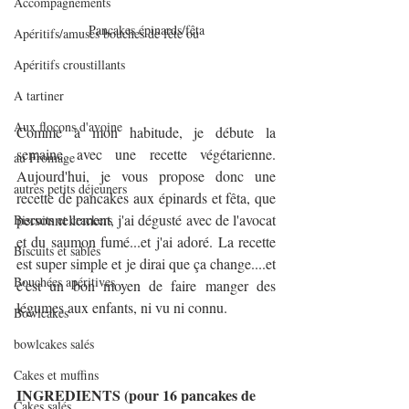
Accompagnements
Pancakes épinards/fêta
Apéritifs/amuses bouches de fête ou
Apéritifs croustillants
A tartiner
Aux flocons d'avoine
Comme à mon habitude, je débute la 
semaine avec une recette végétarienne. 
au Fromage
Aujourd'hui, je vous propose donc une 
autres petits déjeuners
recette de pancakes aux épinards et fêta, que 
personnellement, j'ai dégusté avec de l'avocat 
Biscuits et crackers
et du saumon fumé...et j'ai adoré. La recette 
Biscuits et sablés
est super simple et je dirai que ça change....et 
Bouchées apéritives
c'est un bon moyen de faire manger des 
légumes aux enfants, ni vu ni connu.
Bowlcakes
bowlcakes salés
Cakes et muffins
INGREDIENTS (pour 16 pancakes de 
Cakes salés