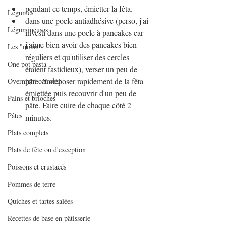
pendant ce temps, émietter la fêta.
Légumes
dans une poele antiadhésive (perso, j'ai 
Légumineuses
investi dans une poele à pancakes car 
j'aime bien avoir des pancakes bien 
Les "minis"
réguliers et qu'utiliser des cercles 
One pot pasta
étaient fastidieux), verser un peu de 
pâte. Y déposer rapidement de la fêta 
Overnight oatmeal
émiettée puis recouvrir d'un peu de 
Pains et brioches
pâte. Faire cuire de chaque côté 2 
Pâtes
minutes.
Plats complets
Plats de fête ou d'exception
Poissons et crustacés
Pommes de terre
Quiches et tartes salées
Recettes de base en pâtisserie