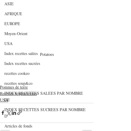
ASIE
AFRIQUE
EUROPE
Moyen-Orient
USA
Index recettes salées
Potatoes
Index recettes sucrées
recettes cookeo
recettes soup&co
Pommes de terre
INDEX RECETTES SALEES PAR NOMBRE
Recettes végétariennes
DE
USA
INDEX RECETTES SUCREES PAR NOMBRE
D
Articles de fonds