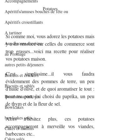
Accompagnements
Potatoes
Apéritifs/amuses bouches de fête ou
Apéritifs croustillants
A tartiner
Si comme moi, vous adorez les potatoes mais 
Aux flocons d'avoine
y avez renoncé car celles du commerce sont 
trop grasses...voici ma recette pour réaliser 
au Fromage
vos potatoes maison.
autres petits déjeuners
C'est simplissime...il vous faudra 
Biscuits et crackers
évidemment des pommes de terre, un peu 
Biscuits et sablés
d'huile d'olive, et de quoi aromatiser le tout : 
pour ma part, j'ai choisi du paprika, un peu 
Bouchées apéritives
de thym et de la fleur de sel.
Bowlcakes
bowlcakes salés
Alors n'hésitez plus, ces potatoes 
accompagneront à merveille vos viandes, 
Cakes et muffins
barbecues etc..
Cakes salés