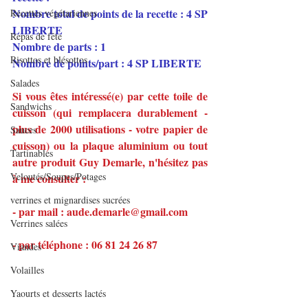
Nombre total de points de la recette : 4 SP 
Recettes végétariennes
LIBERTE
Repas de fête
Nombre de parts : 1
Risottos et blésottos
Nombre de points/part : 4 SP LIBERTE
Salades
Si vous êtes intéressé(e) par cette toile de 
Sandwichs
cuisson (qui remplacera durablement - 
plus de 2000 utilisations - votre papier de 
Sauces
cuisson) ou la plaque aluminium ou tout 
Tartinables
autre produit Guy Demarle, n'hésitez pas 
Veloutés/Soupes/Potages
à me consulter :
verrines et mignardises sucrées
- par mail : aude.demarle@gmail.com
Verrines salées
- par téléphone : 06 81 24 26 87
Viandes
Volailles
Yaourts et desserts lactés