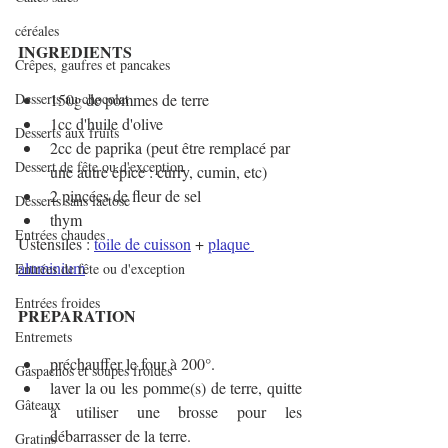
céréales
INGREDIENTS
Crêpes, gaufres et pancakes
Desserts au chocolat
150g de pommes de terre
1cc d'huile d'olive
Desserts aux fruits
2cc de paprika (peut être remplacé par 
Dessert de fête ou d'exception
une autre épice : curry, cumin, etc)
2 pincées de fleur de sel
Desserts sans lactose
thym
Entrées chaudes
Ustensiles : 
toile de cuisson
 + 
plaque 
aluminium
Entrées de fête ou d'exception
Entrées froides
PREPARATION
Entremets
préchauffer le four à 200°.
Gaspachos et soupes froides
laver la ou les pomme(s) de terre, quitte 
Gâteaux
à utiliser une brosse pour les 
débarrasser de la terre.
Gratins