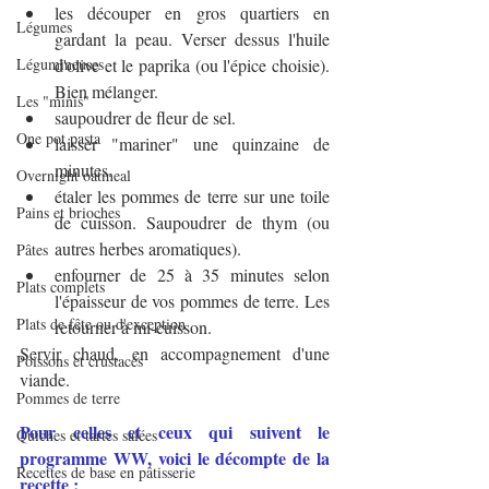
les découper en gros quartiers en 
Légumes
gardant la peau. Verser dessus l'huile 
Légumineuses
d'olive et le paprika (ou l'épice choisie). 
Bien mélanger.
Les "minis"
saupoudrer de fleur de sel.
One pot pasta
laisser "mariner" une quinzaine de 
minutes.
Overnight oatmeal
étaler les pommes de terre sur une toile 
Pains et brioches
de cuisson. Saupoudrer de thym (ou 
autres herbes aromatiques).
Pâtes
enfourner de 25 à 35 minutes selon 
Plats complets
l'épaisseur de vos pommes de terre. Les 
Plats de fête ou d'exception
retourner à mi-cuisson.
Servir chaud, en accompagnement d'une 
Poissons et crustacés
viande.
Pommes de terre
Pour celles et ceux qui suivent le 
Quiches et tartes salées
programme WW, voici le décompte de la 
Recettes de base en pâtisserie
recette :