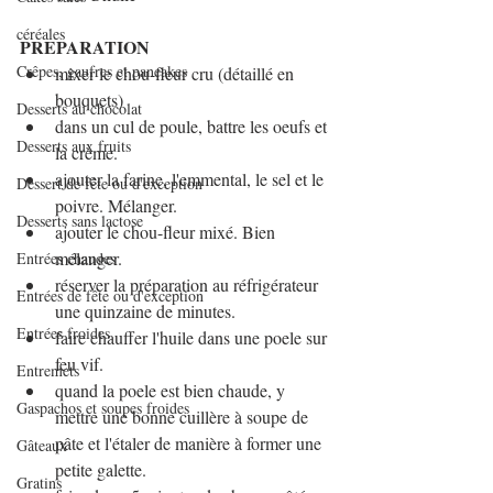
céréales
PREPARATION
Crêpes, gaufres et pancakes
mixer le chou-fleur cru (détaillé en 
bouquets)
Desserts au chocolat
dans un cul de poule, battre les oeufs et 
Desserts aux fruits
la crème.
ajouter la farine, l'emmental, le sel et le 
Dessert de fête ou d'exception
poivre. Mélanger.
Desserts sans lactose
ajouter le chou-fleur mixé. Bien 
mélanger.
Entrées chaudes
réserver la préparation au réfrigérateur 
Entrées de fête ou d'exception
une quinzaine de minutes.
Entrées froides
faire chauffer l'huile dans une poele sur 
feu vif.
Entremets
quand la poele est bien chaude, y 
Gaspachos et soupes froides
mettre une bonne cuillère à soupe de 
pâte et l'étaler de manière à former une 
Gâteaux
petite galette.
Gratins