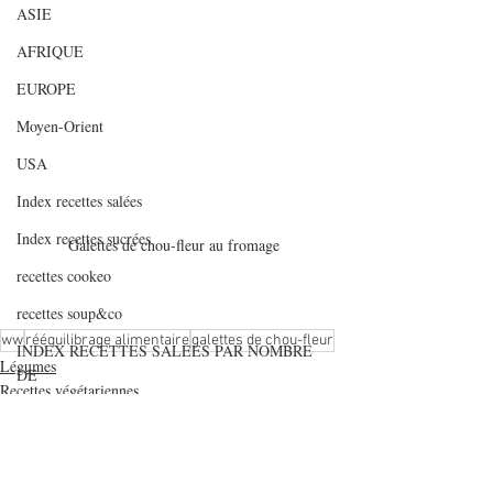
ASIE
AFRIQUE
EUROPE
Moyen-Orient
USA
Index recettes salées
Index recettes sucrées
Galettes de chou-fleur au fromage 
recettes cookeo
recettes soup&co
ww
rééquilibrage alimentaire
galettes de chou-fleur
INDEX RECETTES SALEES PAR NOMBRE
Légumes
DE
Recettes végétariennes
INDEX RECETTES SUCREES PAR NOMBRE
D
Articles de fonds