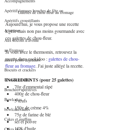
Accompagnements
Apéritifs/amuses bouches de fête ou
Galettes de chou-fleur au fromage 
Apéritifs croustillants
Aujourd'hui, je vous propose une recette 
A tartiner
légère mais non pas moins gourmande avec 
ces galettes de chou-fleur.
Aux flocons d'avoine
au Fromage
Si vous avez le thermomix, retrouvez la 
recette dans cookidoo : 
galettes de chou-
autres petits déjeuners
fleur au fromage
. J'ai juste allégé la recette.
Biscuits et crackers
INGREDIENTS (pour 25 galettes)
Biscuits et sablés
70g d'emmental râpé
Bouchées apéritives
400g de chou-fleur
Bowlcakes
5 œufs
150g de crème 4%
bowlcakes salés
75g de farine de blé
Cakes et muffins
sel et poivre
1CS d'huile
Cakes salés