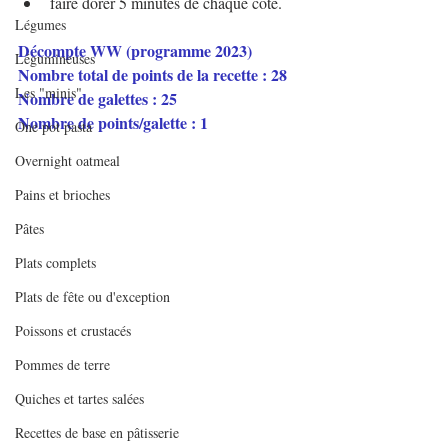
faire dorer 5 minutes de chaque côté.
Légumes
Décompte WW (programme 2023)
Légumineuses
Nombre total de points de la recette : 28
Les "minis"
Nombre de galettes : 25
Nombre de points/galette : 1
One pot pasta
Overnight oatmeal
Pains et brioches
Pâtes
Plats complets
Plats de fête ou d'exception
Poissons et crustacés
Pommes de terre
Quiches et tartes salées
Recettes de base en pâtisserie