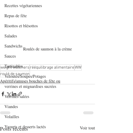
Recettes végétariennes
Repas de fête
Risottos et blésottos
Salades
Sandwichs
Roulés de saumon à la crème
Sauces
Tartinables
weight watchers
rééquilibrage alimentaire
WW
roulé de saumon
Veloutés/Soupes/Potages
Apéritifs/amuses bouches de fête ou
verrines et mignardises sucrées
Verrines salées
Viandes
Volailles
Yaourts et desserts lactés
Posts récents
Voir tout