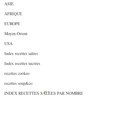
ASIE
AFRIQUE
EUROPE
Moyen-Orient
USA
Index recettes salées
Index recettes sucrées
recettes cookeo
recettes soup&co
INDEX RECETTES SALEES PAR NOMBRE
DE
INDEX RECETTES SUCREES PAR NOMBRE
2 commentaires
D
Articles de fonds