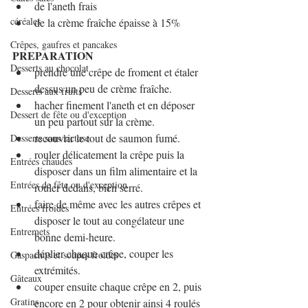
de l'aneth frais
céréales
de la crème fraîche épaisse à 15%
Crêpes, gaufres et pancakes
PREPARATION
Desserts au chocolat
prendre une crêpe de froment et étaler 
dessus un peu de crème fraîche.
Desserts aux fruits
hacher finement l'aneth et en déposer 
Dessert de fête ou d'exception
un peu partout sur la crème.
recouvrir le tout de saumon fumé.
Desserts sans lactose
rouler délicatement la crêpe puis la 
Entrées chaudes
disposer dans un film alimentaire et la 
Entrées de fête ou d'exception
rouler dedans, bien serré.
faire de même avec les autres crêpes et 
Entrées froides
disposer le tout au congélateur une 
Entremets
bonne demi-heure.
déplier chaque crêpe, couper les 
Gaspachos et soupes froides
extrémités.
Gâteaux
couper ensuite chaque crêpe en 2, puis 
Gratins
encore en 2 pour obtenir ainsi 4 roulés 