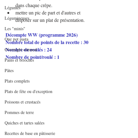
dans chaque crêpe.
Légumes
mettre un pic de part et d'autres et 
Légumineuses
disposer sur un plat de présentation.
Les "minis"
Décompte WW (programme 2026)
One pot pasta
Nombre total de points de la recette : 30
Nombre de roulés : 24
Overnight oatmeal
Nombre de point/roulé : 1
Pains et brioches
Pâtes
Plats complets
Plats de fête ou d'exception
Poissons et crustacés
Pommes de terre
Quiches et tartes salées
Recettes de base en pâtisserie