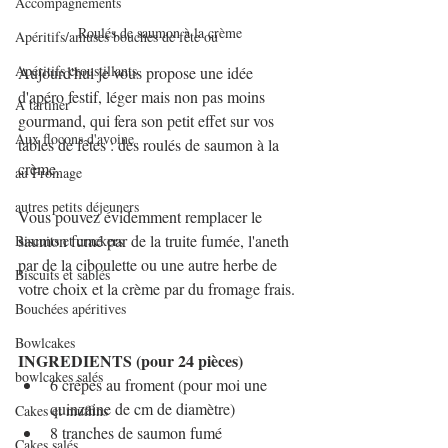
Accompagnements
Roulés de saumon à la crème
Apéritifs/amuses bouches de fête ou
Apéritifs croustillants
Aujourd'hui je vous propose une idée 
d'apéro festif, léger mais non pas moins 
A tartiner
gourmand, qui fera son petit effet sur vos 
Aux flocons d'avoine
tables de fêtes : des roulés de saumon à la 
crème.
au Fromage
autres petits déjeuners
Vous pouvez évidemment remplacer le 
saumon fumé par de la truite fumée, l'aneth 
Biscuits et crackers
par de la ciboulette ou une autre herbe de 
Biscuits et sablés
votre choix et la crème par du fromage frais.
Bouchées apéritives
Bowlcakes
INGREDIENTS (pour 24 pièces)
bowlcakes salés
6 crêpes au froment (pour moi une 
quinzaine de cm de diamètre)
Cakes et muffins
8 tranches de saumon fumé
Cakes salés