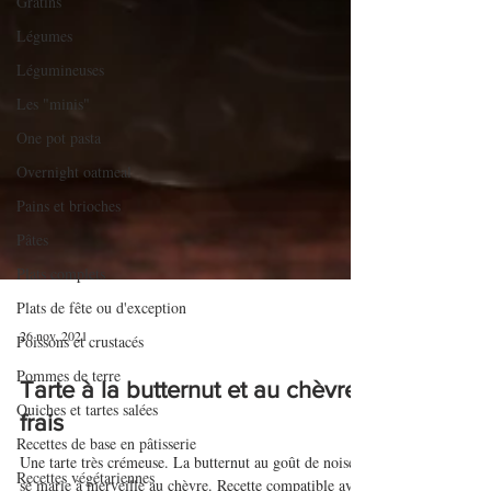
Gratins
Légumes
Légumineuses
Les "minis"
One pot pasta
Overnight oatmeal
Pains et brioches
Pâtes
Plats complets
Plats de fête ou d'exception
Poissons et crustacés
Pommes de terre
26 nov. 2021
Quiches et tartes salées
Tarte à la butternut et au chèvre
Recettes de base en pâtisserie
frais
Recettes végétariennes