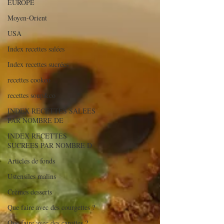
EUROPE
Moyen-Orient
USA
Index recettes salées
Index recettes sucrées
recettes cookeo
recettes soup&co
INDEX RECETTES SALEES
PAR NOMBRE DE
INDEX RECETTES
SUCREES PAR NOMBRE D
Articles de fonds
Ustensiles malins
Crèmes desserts
Que faire avec des courgettes ?
Que faire avec des carottes ?