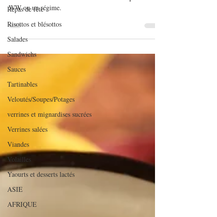
Repas de fête
Une tarte très crémeuse. La butternut au goût de noisette
se marie à merveille au chèvre. Recette compatible avec
Risottos et blésottos
WW ou un régime.
Salades
Sandwichs
Sauces
Tartinables
Veloutés/Soupes/Potages
verrines et mignardises sucrées
Verrines salées
Viandes
Volailles
Yaourts et desserts lactés
ASIE
AFRIQUE