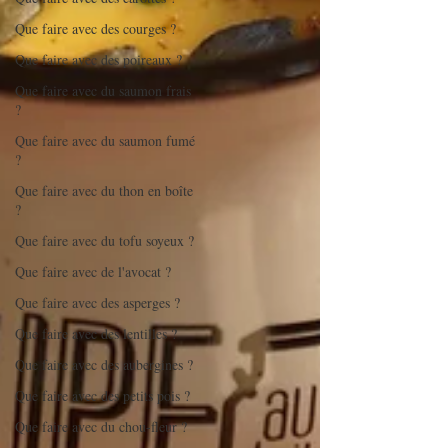
Que faire avec des courges ?
Que faire avec des poireaux ?
Que faire avec du saumon frais
?
Que faire avec du saumon fumé
?
Que faire avec du thon en boîte
?
Que faire avec du tofu soyeux ?
Que faire avec de l'avocat ?
Que faire avec des asperges ?
Que faire avec des lentilles ?
Que faire avec des aubergines ?
Que faire avec des petits pois ?
Que faire avec du chou-fleur ?