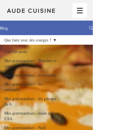
AUDE CUISINE
Blog
Que faire avec des courges ?
Tous les posts
Mes gourmandises - Brioches et
vien
Mes gourmandises - les biscuits
Mes gourmandises - les
entremets
Mes gourmandises - les gâteaux
du b
Mes gourmandises - made in
USA
Mes gourmandises - Noël