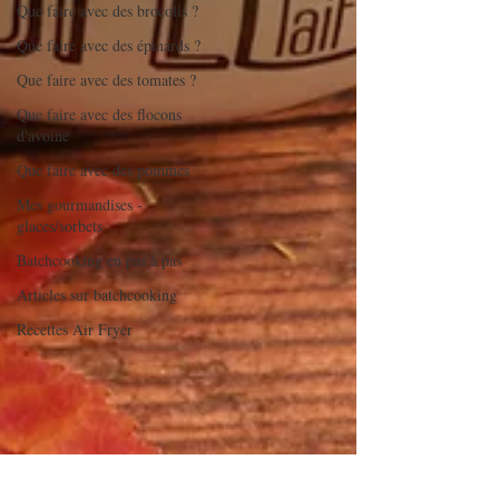
Que faire avec des brocolis ?
Que faire avec des épinards ?
Que faire avec des tomates ?
Que faire avec des flocons
d'avoine
Que faire avec des pommes
Mes gourmandises -
glaces/sorbets
Batchcooking en pas à pas
Articles sur batchcooking
Recettes Air Fryer