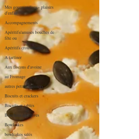
Mes gourmandises - plaisirs
d'enfan
Accompagnements
Apéritifs/amuses bouches de
fête ou
Apéritifs croustillants
A tartiner
Aux flocons d'avoine
au Fromage
autres petits déjeuners
Biscuits et crackers
Biscuits et sablés
Bouchées apéritives
Bowlcakes
bowlcakes salés