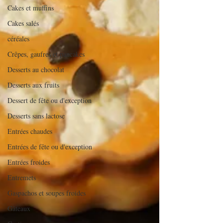
Cakes et muffins
Cakes salés
céréales
Crêpes, gaufres et pancakes
Desserts au chocolat
Desserts aux fruits
Dessert de fête ou d'exception
Desserts sans lactose
Entrées chaudes
Entrées de fête ou d'exception
Entrées froides
Entremets
Gaspachos et soupes froides
Gâteaux