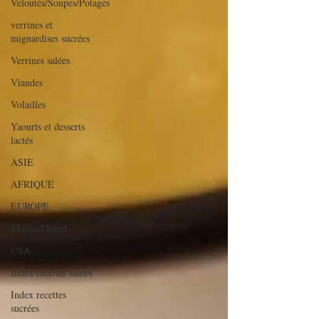
Veloutés/Soupes/Potages
verrines et
mignardises sucrées
Verrines salées
Viandes
Volailles
Yaourts et desserts
lactés
ASIE
AFRIQUE
EUROPE
Moyen-Orient
USA
Index recettes salées
Index recettes
sucrées