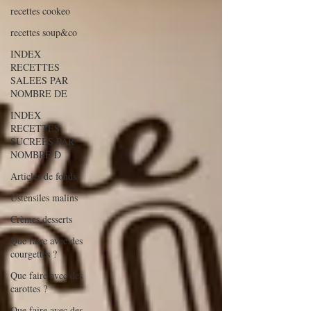
recettes cookeo
recettes soup&co
INDEX
RECETTES
SALEES PAR
NOMBRE DE
INDEX
RECETTES
SUCREES PAR
NOMBRE D
Articles de fonds
Ustensiles malins
Crèmes desserts
Que faire avec des
courgettes ?
Que faire avec des
carottes ?
Que faire avec des