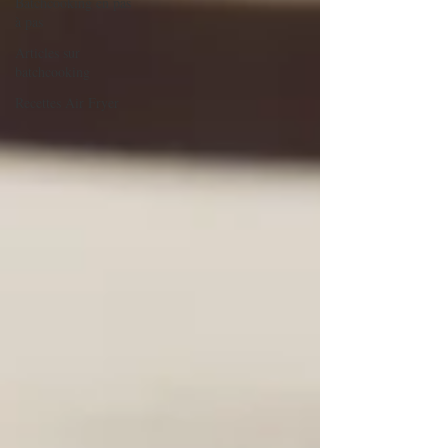
Batchcooking en pas
à pas
Articles sur
batchcooking
Recettes Air Fryer