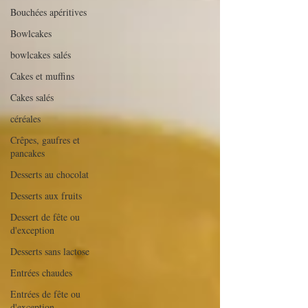
Bouchées apéritives
Bowlcakes
bowlcakes salés
Cakes et muffins
Cakes salés
céréales
Crêpes, gaufres et
pancakes
Desserts au chocolat
Desserts aux fruits
Dessert de fête ou
d'exception
Desserts sans lactose
Entrées chaudes
Entrées de fête ou
d'exception