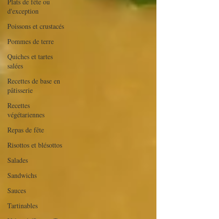
Plats de fête ou
d'exception
Poissons et crustacés
Pommes de terre
Quiches et tartes
salées
Recettes de base en
pâtisserie
Recettes
végétariennes
Repas de fête
Risottos et blésottos
Salades
Sandwichs
Sauces
Tartinables