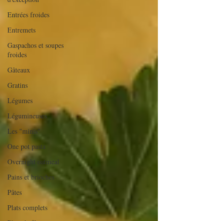
Entrées froides
Entremets
Gaspachos et soupes
froides
Gâteaux
Gratins
Légumes
Légumineuses
Les "minis"
One pot pasta
Overnight oatmeal
Pains et brioches
Pâtes
Plats complets