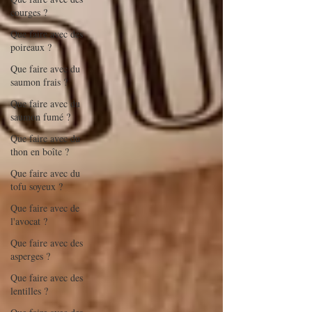
courges ?
Que faire avec des
poireaux ?
Que faire avec du
saumon frais ?
Que faire avec du
saumon fumé ?
Que faire avec du
thon en boîte ?
Que faire avec du
tofu soyeux ?
Que faire avec de
l'avocat ?
Que faire avec des
asperges ?
Que faire avec des
lentilles ?