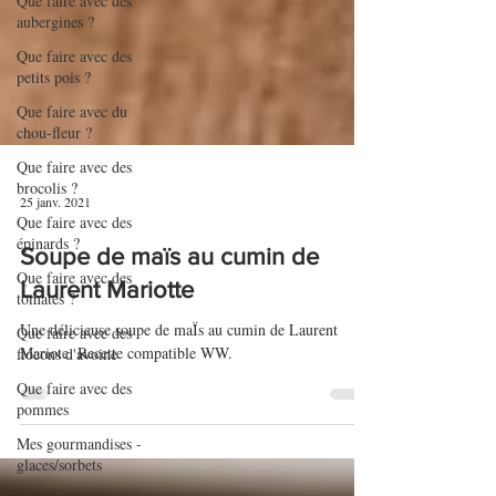
Que faire avec des
aubergines ?
Que faire avec des
petits pois ?
Que faire avec du
chou-fleur ?
Que faire avec des
brocolis ?
Que faire avec des
épinards ?
25 janv. 2021
Que faire avec des
tomates ?
Soupe de maïs au cumin de
Que faire avec des
Laurent Mariotte
flocons d'avoine
Une délicieuse soupe de maÏs au cumin de Laurent
Que faire avec des
Mariote. Recette compatible WW.
pommes
Mes gourmandises -
glaces/sorbets