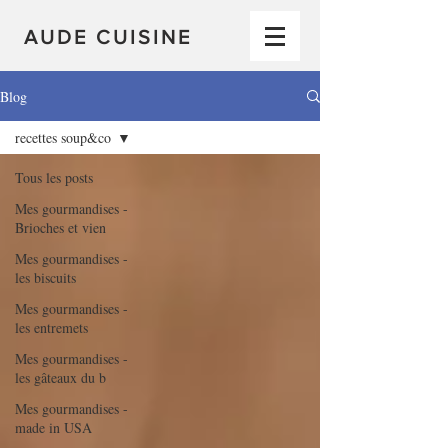
AUDE CUISINE
Blog
recettes soup&co
Tous les posts
Mes gourmandises -
Brioches et vien
Mes gourmandises -
les biscuits
Mes gourmandises -
les entremets
Mes gourmandises -
les gâteaux du b
Mes gourmandises -
made in USA