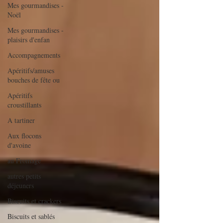
Mes gourmandises -
Noël
Mes gourmandises -
plaisirs d'enfan
Accompagnements
Apéritifs/amuses
bouches de fête ou
Apéritifs
croustillants
A tartiner
Aux flocons
d'avoine
au Fromage
autres petits
déjeuners
Biscuits et crackers
Biscuits et sablés