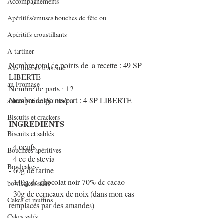
Accompagnements
Apéritifs/amuses bouches de fête ou
Apéritifs croustillants
A tartiner
Nombre total de points de la recette : 49 SP 
Aux flocons d'avoine
LIBERTE
au Fromage
Nombre de parts : 12
Nombre de points/part : 4 SP LIBERTE
autres petits déjeuners
Biscuits et crackers
INGREDIENTS
Biscuits et sablés
- 4 oeufs
Bouchées apéritives
- 4 cc de stevia
Bowlcakes
- 60g de farine
- 140g de chocolat noir 70% de cacao
bowlcakes salés
- 30g de cerneaux de noix (dans mon cas 
Cakes et muffins
remplacés par des amandes)
Cakes salés