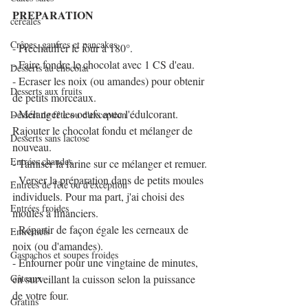
PREPARATION
céréales
Crêpes, gaufres et pancakes
- Préchauffer le four à 180°.
- Faire fondre le chocolat avec 1 CS d'eau.
Desserts au chocolat
- Ecraser les noix (ou amandes) pour obtenir 
Desserts aux fruits
de petits morceaux.
- Mélanger les oeufs avec l'édulcorant. 
Dessert de fête ou d'exception
Rajouter le chocolat fondu et mélanger de 
Desserts sans lactose
nouveau.
Entrées chaudes
- Tamiser la farine sur ce mélanger et remuer.
- Verser la préparation dans de petits moules 
Entrées de fête ou d'exception
individuels. Pour ma part, j'ai choisi des 
Entrées froides
moules à financiers.
- Répartir de façon égale les cerneaux de 
Entremets
noix (ou d'amandes).
Gaspachos et soupes froides
- Enfourner pour une vingtaine de minutes, 
Gâteaux
en surveillant la cuisson selon la puissance 
de votre four.
Gratins