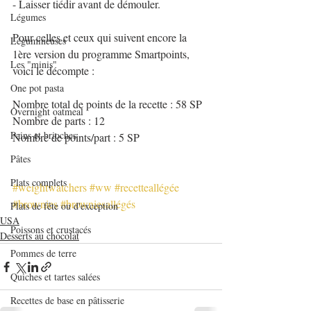
- Laisser tiédir avant de démouler.
Légumes
Pour celles et ceux qui suivent encore la 
Légumineuses
1ère version du programme Smartpoints, 
Les "minis"
voici le décompte :
One pot pasta
Nombre total de points de la recette : 58 SP
Overnight oatmeal
Nombre de parts : 12
Pains et brioches
Nombre de points/part : 5 SP
Pâtes
Plats complets
#weightwatchers
#ww
#recetteallégée
#brownies
#browniesallégés
Plats de fête ou d'exception
USA
Poissons et crustacés
Desserts au chocolat
Pommes de terre
Quiches et tartes salées
Recettes de base en pâtisserie