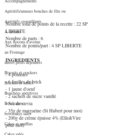
Accompagnements
Apéritifs/amuses bouches de fête ou
Apéritifs croustillants
Nombre total de points de la recette : 22 SP 
LIBERTE
A tartiner
Nombre de parts : 6
Aux flocons d'avoine
Nombre de points/part : 4 SP LIBERTE
au Fromage
INGREDIENTS
autres petits déjeuners
Biscuits et crackers
- 4 pommes
- 6 feuilles de brick
Biscuits et sablés
- 1 jaune d'oeuf
Bouchées apéritives
- 2 sachets de sucre vanillé
- 5cc de stevia
Bowlcakes
- 35g de margarine (St Hubert pour moi)
bowlcakes salés
- 200g de crème épaisse 4% (Elle&Vire 
Cakes et muffins
pour moi)
Cakes salés