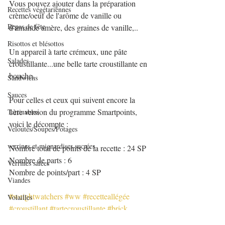
Vous pouvez ajouter dans la préparation 
Recettes végétariennes
crème/oeuf de l'arôme de vanille ou 
Repas de fête
d'amande amère, des graines de vanille,..
Risottos et blésottos
Un appareil à tarte crémeux, une pâte 
Salades
croustillante...une belle tarte croustillante en 
bouche.
Sandwichs
Sauces
Pour celles et ceux qui suivent encore la 
1ère version du programme Smartpoints, 
Tartinables
voici le décompte :
Veloutés/Soupes/Potages
verrines et mignardises sucrées
Nombre total de points de la recette : 24 SP
Nombre de parts : 6
Verrines salées
Nombre de points/part : 4 SP
Viandes
#weightwatchers
#ww
#recetteallégée
Volailles
#croustillant
#tartecroustillante
#brick
Yaourts et desserts lactés
#pomme