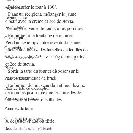
- Préchauffer le four à 180°.
Légumes
- Dans un récipient, mélanger le jaune 
Légumineuses
d'oeuf avec la crème et 2cc de stevia. 
Les "minis"
Mélanger et verser le tout sur les pommes.
- Enfourner une trentaine de minutes. 
One pot pasta
Pendant ce temps, faire revenir dans une 
Overnight oatmeal
poele antiadhésive les lamelles de feuilles de 
brick mises de côté, avec 10g de margarine 
Pains et brioches
et 2cc de stevia.
Pâtes
- Sortir la tarte du four et disposer sur le 
dessus les lamelles de brick.
Plats complets
- Enfourner de nouveau durant une dizaine 
Plats de fête ou d'exception
de minutes jusqu'à ce que les lamelles de 
Poissons et crustacés
brick soient bien croustillantes.
Pommes de terre
Quiches et tartes salées
A déguster chaud ou tiède.
Recettes de base en pâtisserie