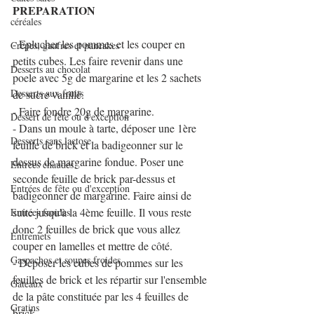
PREPARATION
céréales
- Eplucher les pommes et les couper en 
Crêpes, gaufres et pancakes
petits cubes. Les faire revenir dans une 
Desserts au chocolat
poele avec 5g de margarine et les 2 sachets 
Desserts aux fruits
de sucre vanillé.
- Faire fondre 20g de margarine.
Dessert de fête ou d'exception
- Dans un moule à tarte, déposer une 1ère 
Desserts sans lactose
feuille de brick et la badigeonner sur le 
dessus de margarine fondue. Poser une 
Entrées chaudes
seconde feuille de brick par-dessus et 
Entrées de fête ou d'exception
badigeonner de margarine. Faire ainsi de 
suite jusqu'à la 4ème feuille. Il vous reste 
Entrées froides
donc 2 feuilles de brick que vous allez 
Entremets
couper en lamelles et mettre de côté.
Gaspachos et soupes froides
- Déposer les cubes de pommes sur les 
feuilles de brick et les répartir sur l'ensemble 
Gâteaux
de la pâte constituée par les 4 feuilles de 
Gratins
brick.