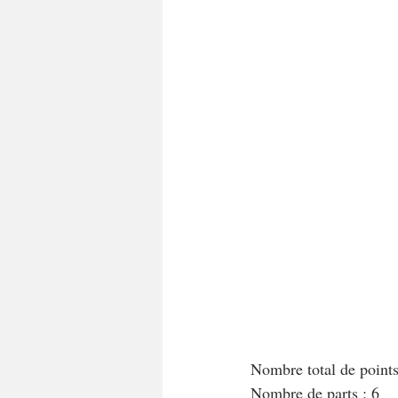
A tartiner
Aux flocons d'avoine
Bouchées apéritives
Bowlcakes
Crêpes, gaufres et pancakes
Desse
Entrées chaudes
Entrées de fête 
Nombre total de point
Nombre de parts : 6