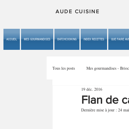
AUDE CUISINE
ACCUEIL
MES GOURMANDISES
BATCHCOOKING
INDEX RECETTES
QUE FAIRE AVE
Tous les posts
Mes gourmandises - Brioc
19 déc. 2016
Mes gourmandises - les gâteaux du b
Flan de c
Dernière mise à jour :
24 ma
Mes gourmandises - plaisirs d'enfan