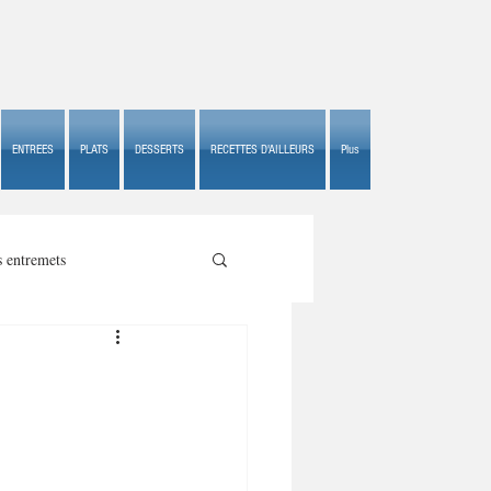
ENTREES
PLATS
DESSERTS
RECETTES D'AILLEURS
Plus
s entremets
s croustillants