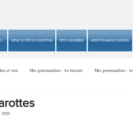
C...
REPAS DE FETE OU D'EXCEPTION
PETITS DEJEUNERS
APERITIFS/AMUSES BOUCHES
hes et vien
Mes gourmandises - les biscuits
Mes gourmandises - le
Mes gourmandises - made in USA
Mes gourmandises - Noël
arottes
i 2020
Accompagnements
Apéritifs/amuses bouches de fête ou
Apéritif