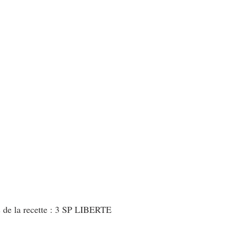
au Fromage
autres petits déjeuners
Biscuits et crackers
bowlcakes salés
Cakes et muffins
Cakes salés
céréales
rts au chocolat
Desserts aux fruits
Dessert de fête ou d'exception
ou d'exception
Entrées froides
s de la recette : 3 SP LIBERTE