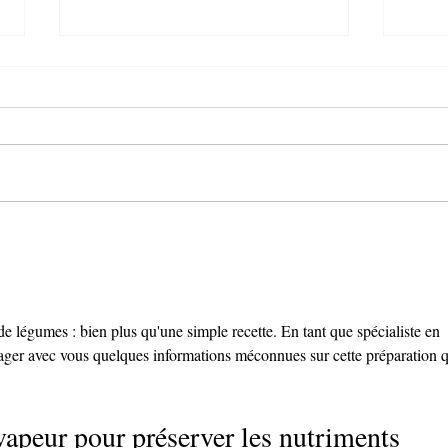
Gratin de chou-fleur et chorizo
Galet
from
 de légumes : bien plus qu'une simple recette. En tant que spécialiste en 
rtager avec vous quelques informations méconnues sur cette préparation q
 vapeur pour préserver les nutriments