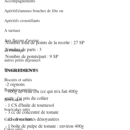
Accompagnements
Apéritifs/amuses bouches de fête ou
Apéritifs croustillants
A tartiner
Aux flocons d'avoine
Nombre total de points de la recette : 27 SP
Nombre de parts : 3
au Fromage
Nombre de points/part : 9 SP
autres petits déjeuners
INGREDIENTS 
Biscuits et crackers
Biscuits et sablés
-2 oignons
Bouchées apéritives
- 600g de veau cru (ce qui m'a fait 400g 
cuit) : j'ai pris du collier
Bowlcakes
- 1 CS d'huile de tournesol
bowlcakes salés
- 3 cc de concentré de tomate
- 15 olives vertes dénoyautées
Cakes et muffins
- 1 boîte de pulpe de tomate : environ 400g
Cakes salés