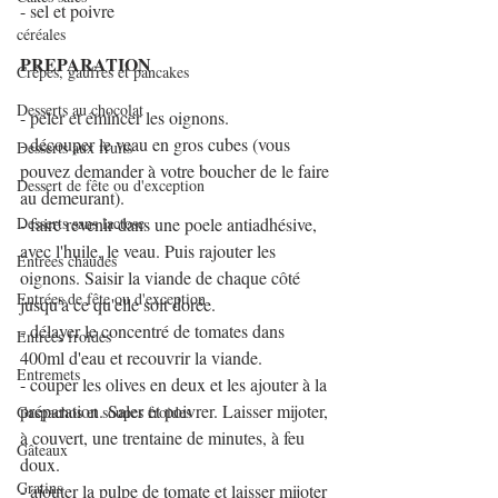
- sel et poivre
céréales
PREPARATION
Crêpes, gaufres et pancakes
Desserts au chocolat
- peler et émincer les oignons.
- découper le veau en gros cubes (vous 
Desserts aux fruits
pouvez demander à votre boucher de le faire 
Dessert de fête ou d'exception
au demeurant).
Desserts sans lactose
- faire revenir dans une poele antiadhésive, 
avec l'huile, le veau. Puis rajouter les 
Entrées chaudes
oignons. Saisir la viande de chaque côté 
Entrées de fête ou d'exception
jusqu'à ce qu'elle soit dorée.
- délayer le concentré de tomates dans 
Entrées froides
400ml d'eau et recouvrir la viande. 
Entremets
- couper les olives en deux et les ajouter à la 
préparation. Saler et poivrer. Laisser mijoter, 
Gaspachos et soupes froides
à couvert, une trentaine de minutes, à feu 
Gâteaux
doux.
Gratins
- ajouter la pulpe de tomate et laisser mijoter 