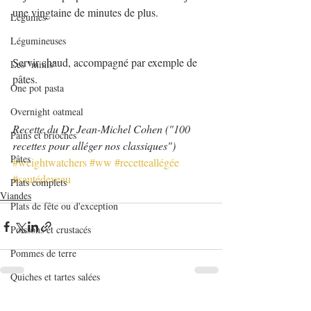
une vingtaine de minutes de plus.
Légumes
Légumineuses
Servir chaud, accompagné par exemple de 
Les "minis"
pâtes.
One pot pasta
Overnight oatmeal
Recette du Dr Jean-Michel Cohen ("100 
Pains et brioches
recettes pour alléger nos classiques")
Pâtes
#weightwatchers
#ww
#recetteallégée
#sautédeveau
Plats complets
Viandes
Plats de fête ou d'exception
Poissons et crustacés
Pommes de terre
Quiches et tartes salées
Recettes de base en pâtisserie
Posts récents
Voir tout