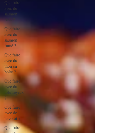
Que faire
avec du
saumon
frais ?
Que faire
avec du
saumon
fumé ?
Que faire
avec du
thon en
boîte ?
Que faire
avec du
tofu soyeux
?
Que faire
avec de
l'avocat ?
Que faire