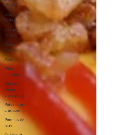
"minis"
One pot
pasta
Overnight
oatmeal
Pains et
brioches
Pâtes
Plats
complets
Plats de
fête ou
d'exception
Poissons et
crustacés
Pommes de
terre
Quiches et