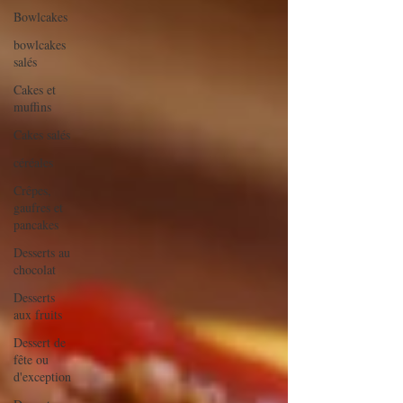
Bowlcakes
bowlcakes
salés
Cakes et
muffins
Cakes salés
céréales
Crêpes,
gaufres et
pancakes
Desserts au
chocolat
Desserts
aux fruits
Dessert de
fête ou
d'exception