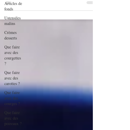
Articles de
Découvrez cette recette originale de savarins hot dog.
fonds
Ustensiles
malins
Crèmes
desserts
Que faire
avec des
courgettes
?
Que faire
avec des
carottes ?
Que faire
avec des
courges ?
Que faire
avec des
poireaux ?