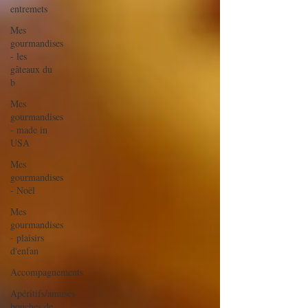
entremets
Mes
gourmandises
- les
gâteaux du
b
Mes
gourmandises
- made in
USA
Mes
gourmandises
- Noël
Mes
gourmandises
- plaisirs
d'enfan
Accompagnements
Apéritifs/amuses
bouches de