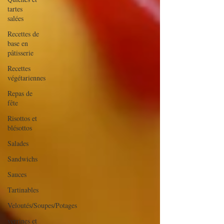
tartes
salées
Recettes de
base en
pâtisserie
Recettes
végétariennes
Repas de
fête
Risottos et
blésottos
Salades
Sandwichs
Sauces
Tartinables
Veloutés/Soupes/Potages
verrines et