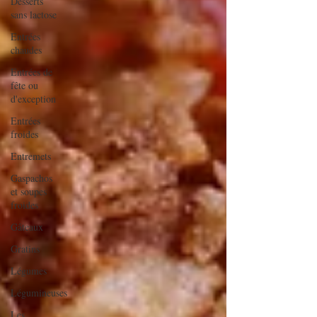
Desserts
sans lactose
Entrées
chaudes
Entrées de
fête ou
d'exception
Entrées
froides
Entremets
Gaspachos
et soupes
froides
Gâteaux
Gratins
Légumes
Légumineuses
Les