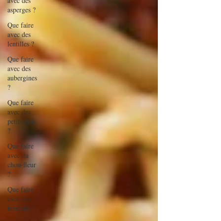
avec des
asperges ?
Que faire
avec des
lentilles ?
Que faire
avec des
aubergines
?
Que faire
avec des
petits pois
?
Que faire
avec du
chou-fleur
?
Que faire
avec des
brocolis ?