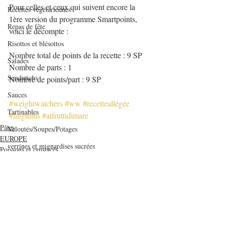
Pour celles et ceux qui suivent encore la 
Recettes végétariennes
1ère version du programme Smartpoints, 
Repas de fête
voici le décompte :
Risottos et blésottos
Nombre total de points de la recette : 9 SP
Salades
Nombre de parts : 1
Sandwichs
Nombre de points/part : 9 SP
Sauces
#weightwatchers
#ww
#recetteallégée
Tartinables
#linguinis
#aifruttidimare
Pâtes
Veloutés/Soupes/Potages
EUROPE
verrines et mignardises sucrées
Poissons et crustacés
Verrines salées
Viandes
Volailles
Yaourts et desserts lactés