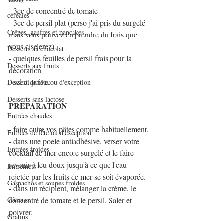
- 3cc de concentré de tomate
céréales
- 3cc de persil plat (perso j'ai pris du surgelé 
Crêpes, gaufres et pancakes
mais vous pouvez en prendre du frais que 
vous ciselerez)
Desserts au chocolat
- quelques feuilles de persil frais pour la 
Desserts aux fruits
décoration
- sel et poivre
Dessert de fête ou d'exception
Desserts sans lactose
PREPARATION
Entrées chaudes
- faire cuire vos pâtes comme habituellement.
Entrées de fête ou d'exception
- dans une poele antiadhésive, verser votre 
Entrées froides
cocktail de mer encore surgelé et le faire 
revenir à feu doux jusqu'à ce que l'eau 
Entremets
rejetée par les fruits de mer se soit évaporée.
Gaspachos et soupes froides
- dans un récipient, mélanger la crème, le 
Gâteaux
concentré de tomate et le persil. Saler et 
poivrer. 
Gratins