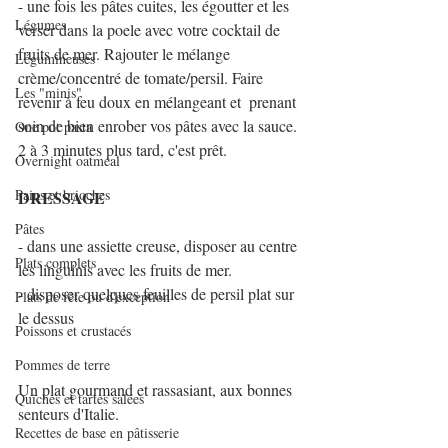
- une fois les pâtes cuites, les égoutter et les 
Légumes
verser dans la poele avec votre cocktail de 
fruits de mer. Rajouter le mélange 
Légumineuses
crème/concentré de tomate/persil. Faire 
Les "minis"
revenir à feu doux en mélangeant et  prenant 
soin de bien enrober vos pâtes avec la sauce. 
One pot pasta
2 à 3 minutes plus tard, c'est prêt.
Overnight oatmeal
Pains et brioches
DRESSAGE
Pâtes
- dans une assiette creuse, disposer au centre 
Plats complets
les linguinis avec les fruits de mer.
- disposer quelques feuilles de persil plat sur 
Plats de fête ou d'exception
le dessus
Poissons et crustacés
Pommes de terre
Un plat gourmand et rassasiant, aux bonnes 
Quiches et tartes salées
senteurs d'Italie.
Recettes de base en pâtisserie