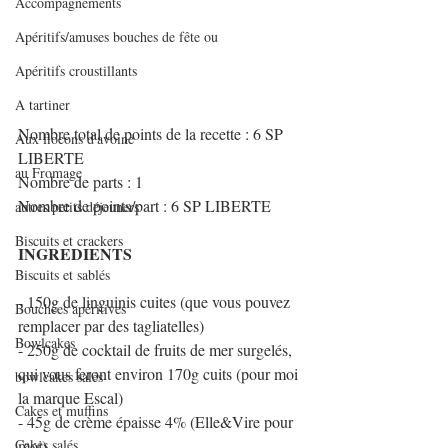
Accompagnements
Apéritifs/amuses bouches de fête ou
Apéritifs croustillants
A tartiner
Nombre total de points de la recette : 6 SP 
Aux flocons d'avoine
LIBERTE
au Fromage
Nombre de parts : 1
Nombre de points/part : 6 SP LIBERTE
autres petits déjeuners
Biscuits et crackers
INGREDIENTS
Biscuits et sablés
- 150g de linguinis cuites (que vous pouvez 
Bouchées apéritives
remplacer par des tagliatelles)
Bowlcakes
- 250g de cocktail de fruits de mer surgelés, 
qui vous feront environ 170g cuits (pour moi 
bowlcakes salés
la marque Escal)
Cakes et muffins
- 45g de crème épaisse 4% (Elle&Vire pour 
Cakes salés
moi)