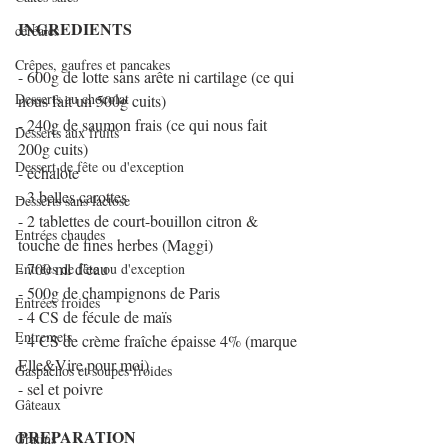
INGREDIENTS
céréales
Crêpes, gaufres et pancakes
- 600g de lotte sans arête ni cartilage (ce qui 
Desserts au chocolat
nous fait un 500g cuits)
- 240g de saumon frais (ce qui nous fait 
Desserts aux fruits
200g cuits)
Dessert de fête ou d'exception
- échalote
- 3 belles carottes
Desserts sans lactose
- 2 tablettes de court-bouillon citron & 
Entrées chaudes
touche de fines herbes (Maggi)
- 700 ml d'eau
Entrées de fête ou d'exception
- 500g de champignons de Paris
Entrées froides
- 4 CS de fécule de maïs
Entremets
- 4 CS de crème fraîche épaisse 4% (marque 
Elle&Vire pour moi)
Gaspachos et soupes froides
- sel et poivre
Gâteaux
PREPARATION
Gratins