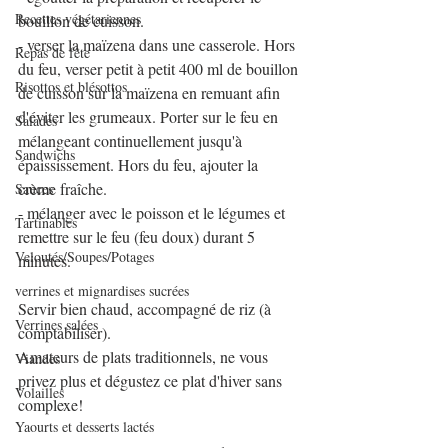
Recettes végétariennes
bouillon de cuisson.
- verser la maïzena dans une casserole. Hors 
Repas de fête
du feu, verser petit à petit 400 ml de bouillon 
Risottos et blésottos
de cuisson sur la maïzena en remuant afin 
d'éviter les grumeaux. Porter sur le feu en 
Salades
mélangeant continuellement jusqu'à 
Sandwichs
épaississement. Hors du feu, ajouter la 
crème fraîche. 
Sauces
- mélanger avec le poisson et le légumes et 
Tartinables
remettre sur le feu (feu doux) durant 5 
Veloutés/Soupes/Potages
minutes.
verrines et mignardises sucrées
Servir bien chaud, accompagné de riz (à 
Verrines salées
comptabiliser).
Amateurs de plats traditionnels, ne vous 
Viandes
privez plus et dégustez ce plat d'hiver sans 
Volailles
complexe!
Yaourts et desserts lactés