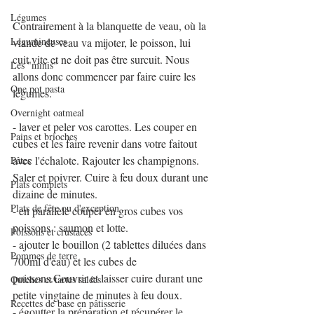
Légumes
Contrairement à la blanquette de veau, où la 
Légumineuses
viande de veau va mijoter, le poisson, lui 
cuit vite et ne doit pas être surcuit. Nous 
Les "minis"
allons donc commencer par faire cuire les 
One pot pasta
légumes.
Overnight oatmeal
- laver et peler vos carottes. Les couper en 
Pains et brioches
cubes et les faire revenir dans votre faitout 
avec l'échalote. Rajouter les champignons. 
Pâtes
Saler et poivrer. Cuire à feu doux durant une 
Plats complets
dizaine de minutes.
Plats de fête ou d'exception
- en parallèle couper en gros cubes vos 
poissons : saumon et lotte.
Poissons et crustacés
- ajouter le bouillon (2 tablettes diluées dans 
Pommes de terre
700ml d'eau) et les cubes de 
poissons.Couvrir et laisser cuire durant une 
Quiches et tartes salées
petite vingtaine de minutes à feu doux.
Recettes de base en pâtisserie
- égoutter la préparation et récupérer le 