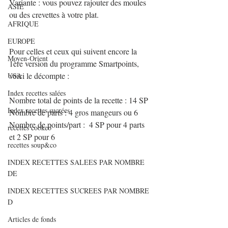
Variante : vous pouvez rajouter des moules 
ASIE
ou des crevettes à votre plat.
AFRIQUE
EUROPE
Pour celles et ceux qui suivent encore la 
Moyen-Orient
1ère version du programme Smartpoints, 
voici le décompte :
USA
Index recettes salées
Nombre total de points de la recette : 14 SP
Index recettes sucrées
Nombre de parts : 4 gros mangeurs ou 6
Nombre de points/part :  4 SP pour 4 parts 
recettes cookeo
et 2 SP pour 6
recettes soup&co
INDEX RECETTES SALEES PAR NOMBRE
DE
INDEX RECETTES SUCREES PAR NOMBRE
D
Articles de fonds