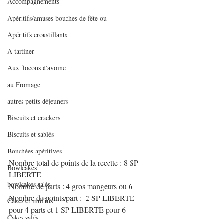
Accompagnements
Apéritifs/amuses bouches de fête ou
Apéritifs croustillants
A tartiner
Aux flocons d'avoine
au Fromage
autres petits déjeuners
Biscuits et crackers
Biscuits et sablés
Bouchées apéritives
Nombre total de points de la recette : 8 SP 
Bowlcakes
LIBERTE
bowlcakes salés
Nombre de parts : 4 gros mangeurs ou 6
Nombre de points/part :  2 SP LIBERTE 
Cakes et muffins
pour 4 parts et 1 SP LIBERTE pour 6
Cakes salés