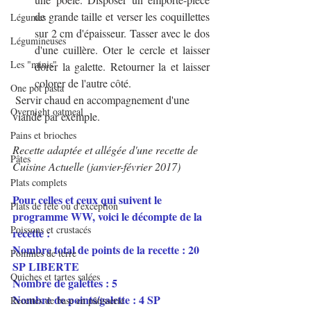
de grande taille et verser les coquillettes 
Légumes
sur 2 cm d'épaisseur. Tasser avec le dos 
Légumineuses
d'une cuillère. Oter le cercle et laisser 
Les "minis"
dorer la galette. Retourner la et laisser 
colorer de l'autre côté.
One pot pasta
 Servir chaud en accompagnement d'une 
Overnight oatmeal
viande par exemple.
Pains et brioches
Recette adaptée et allégée d'une recette de 
Pâtes
Cuisine Actuelle (janvier-février 2017)
Plats complets
Pour celles et ceux qui suivent le 
Plats de fête ou d'exception
programme WW, voici le décompte de la 
Poissons et crustacés
recette : 
Nombre total de points de la recette : 20 
Pommes de terre
SP LIBERTE
Quiches et tartes salées
Nombre de galettes : 5
Nombre de points/galette : 4 SP 
Recettes de base en pâtisserie