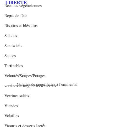
LIBERTE
Recettes végétariennes
Repas de fête
Risottos et blésottos
Salades
Sandwichs
Sauces
Tartinables
Veloutés/Soupes/Potages
Galettes de coquillettes à l'emmental
verrines et mignardises sucrées
Verrines salées
Viandes
Volailles
Yaourts et desserts lactés