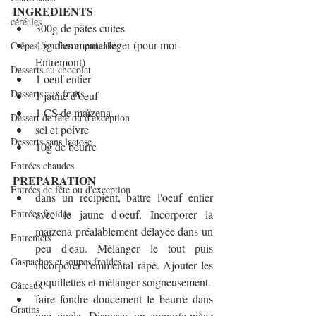
INGREDIENTS
céréales
300g de pâtes cuites
45g d'emmental léger (pour moi 
Crêpes, gaufres et pancakes
Entremont)
Desserts au chocolat
1 oeuf entier
Desserts aux fruits
1 jaune d'oeuf
1 CS de maïzena
Dessert de fête ou d'exception
sel et poivre
Desserts sans lactose
10g de beurre
Entrées chaudes
PREPARATION
Entrées de fête ou d'exception
dans un récipient, battre l'oeuf entier 
Entrées froides
avec le jaune d'oeuf. Incorporer la 
maïzena préalablement délayée dans un 
Entremets
peu d'eau. Mélanger le tout puis 
Gaspachos et soupes froides
incorporer l'emmental râpé. Ajouter les 
coquillettes et mélanger soigneusement.
Gâteaux
faire fondre doucement le beurre dans 
Gratins
une poele. Disposer un emporte-pièce 