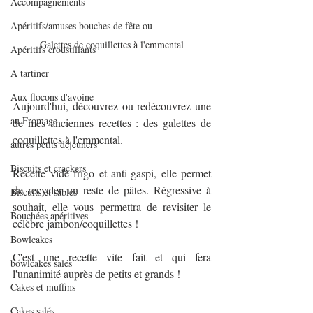
Accompagnements
Apéritifs/amuses bouches de fête ou
Galettes de coquillettes à l'emmental
Apéritifs croustillants
A tartiner
Aux flocons d'avoine
Aujourd'hui, découvrez ou redécouvrez une 
au Fromage
de mes anciennes recettes : des galettes de 
coquillettes à l'emmental.
autres petits déjeuners
Biscuits et crackers
Recette vide frigo et anti-gaspi, elle permet 
de recycler un reste de pâtes. Régressive à 
Biscuits et sablés
souhait, elle vous permettra de revisiter le 
Bouchées apéritives
célèbre jambon/coquillettes !
Bowlcakes
C'est une recette vite fait et qui fera 
bowlcakes salés
l'unanimité auprès de petits et grands !
Cakes et muffins
Cakes salés