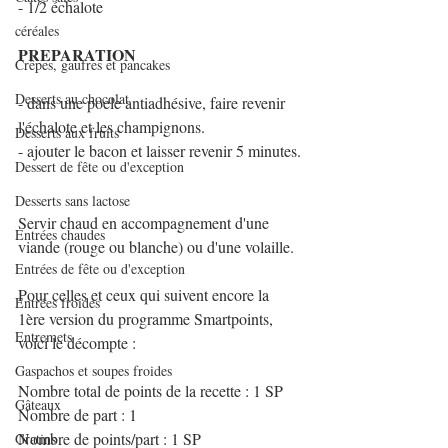
- 1/2 échalote
céréales
PREPARATION
Crêpes, gaufres et pancakes
Desserts au chocolat
- dans une poele antiadhésive, faire revenir 
l'échalote et les champignons.
Desserts aux fruits
- ajouter le bacon et laisser revenir 5 minutes.
Dessert de fête ou d'exception
Desserts sans lactose
Servir chaud en accompagnement d'une 
Entrées chaudes
viande (rouge ou blanche) ou d'une volaille.
Entrées de fête ou d'exception
Pour celles et ceux qui suivent encore la 
Entrées froides
1ère version du programme Smartpoints, 
Entremets
voici le décompte :
Gaspachos et soupes froides
Nombre total de points de la recette : 1 SP
Gâteaux
Nombre de part : 1
Nombre de points/part : 1 SP
Gratins