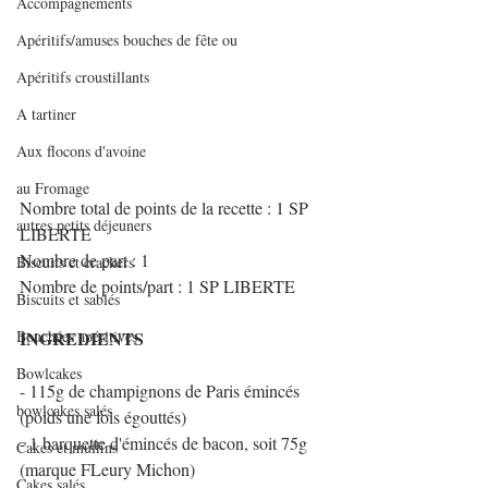
Accompagnements
Apéritifs/amuses bouches de fête ou
Apéritifs croustillants
A tartiner
Aux flocons d'avoine
au Fromage
Nombre total de points de la recette : 1 SP 
autres petits déjeuners
LIBERTE
Nombre de part : 1
Biscuits et crackers
Nombre de points/part : 1 SP LIBERTE
Biscuits et sablés
Bouchées apéritives
INGREDIENTS 
Bowlcakes
- 115g de champignons de Paris émincés 
bowlcakes salés
(poids une fois égouttés)
- 1 barquette d'émincés de bacon, soit 75g 
Cakes et muffins
(marque FLeury Michon)
Cakes salés