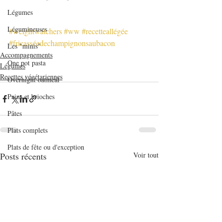
Légumes
Légumineuses
#weightwatchers
#ww
#recetteallégée
#fricasséedechampignonsaubacon
Les "minis"
Accompagnements
One pot pasta
Légumes
Recettes végétariennes
Overnight oatmeal
Pains et brioches
Pâtes
Plats complets
Plats de fête ou d'exception
Posts récents
Voir tout
Poissons et crustacés
Pommes de terre
Quiches et tartes salées
Recettes de base en pâtisserie