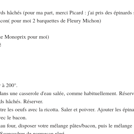
ds hâchés (pour ma part, merci Picard : j'ai pris des épinards 
acon( pour moi 2 barquettes de Fleury Michon)
que Monoprix pour moi)
é
r à 200°.
s dans une casserole d'eau salée, comme habituellement. Réserv
rds hâchés. Réserver.
tre les oeufs avec la ricotta. Saler et poivrer. Ajouter les épin
vec le bacon.
 au four, disposer votre mélange pâtes/bacon, puis le mélange 
. Saupoudrer de parmesan râpé.