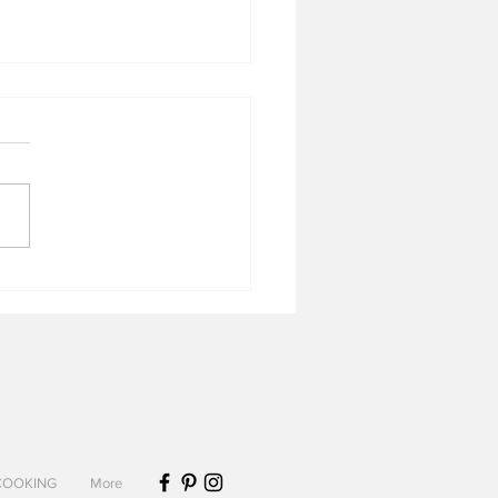
ntier gratiné de fruits de
et chou-fleur
COOKING
More