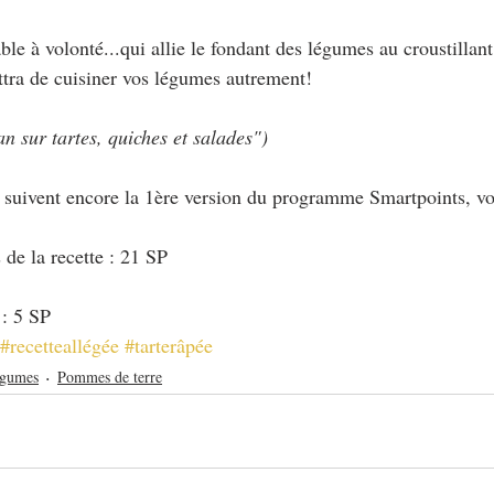
ble à volonté...qui allie le fondant des légumes au croustillan
ttra de cuisiner vos légumes autrement!
 sur tartes, quiches et salades")
i suivent encore la 1ère version du programme Smartpoints, vo
 de la recette : 21 SP
 : 5 SP
#recetteallégée
#tarterâpée
gumes
Pommes de terre