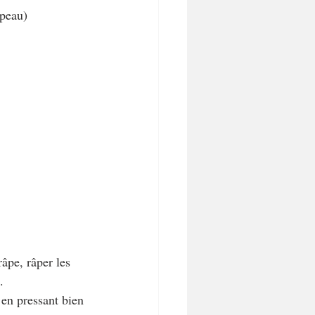
 peau)
râpe, râper les 
.
 en pressant bien 