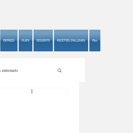
ENTREES
PLATS
DESSERTS
RECETTES D'AILLEURS
Plus
s entremets
s croustillants