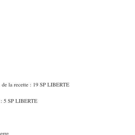
au Fromage
autres petits déjeuners
Biscuits et crackers
bowlcakes salés
Cakes et muffins
Cakes salés
céréales
rts au chocolat
Desserts aux fruits
Dessert de fête ou d'exception
ou d'exception
Entrées froides
s de la recette : 19 SP LIBERTE
t : 5 SP LIBERTE
erre