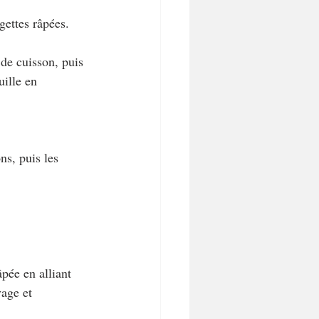
gettes râpées. 
 de cuisson, puis 
uille en 
ns, puis les 
âpée en alliant 
age et 