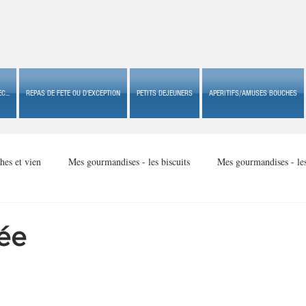
C...
REPAS DE FETE OU D'EXCEPTION
PETITS DEJEUNERS
APERITIFS/AMUSES BOUCHES
hes et vien
Mes gourmandises - les biscuits
Mes gourmandises - le
Mes gourmandises - made in USA
Mes gourmandises - Noël
pée
Accompagnements
Apéritifs/amuses bouches de fête ou
Apéritif