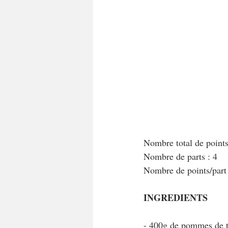
A tartiner
Aux flocons d'avoine
Bouchées apéritives
Bowlcakes
Crêpes, gaufres et pancakes
Desse
Entrées chaudes
Entrées de fête 
Nombre total de point
Nombre de parts : 4
Nombre de points/par
INGREDIENTS
- 400g de pommes de t