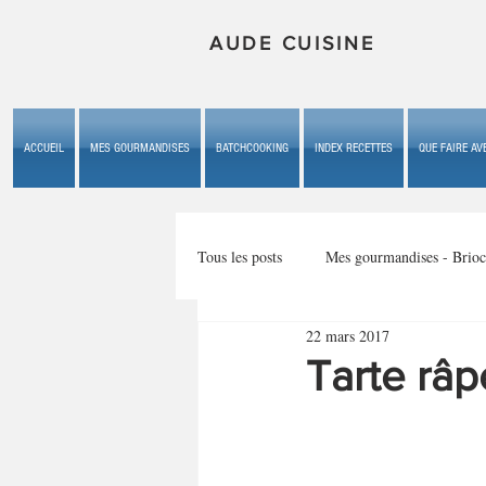
AUDE CUISINE
ACCUEIL
MES GOURMANDISES
BATCHCOOKING
INDEX RECETTES
QUE FAIRE AVE
Tous les posts
Mes gourmandises - Brioc
22 mars 2017
Mes gourmandises - les gâteaux du b
Tarte râ
Mes gourmandises - plaisirs d'enfan