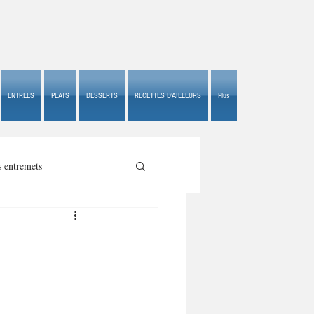
ENTREES
PLATS
DESSERTS
RECETTES D'AILLEURS
Plus
s entremets
s croustillants