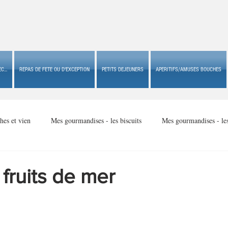
C...
REPAS DE FETE OU D'EXCEPTION
PETITS DEJEUNERS
APERITIFS/AMUSES BOUCHES
hes et vien
Mes gourmandises - les biscuits
Mes gourmandises - le
Mes gourmandises - made in USA
Mes gourmandises - Noël
 fruits de mer
Accompagnements
Apéritifs/amuses bouches de fête ou
Apéritif