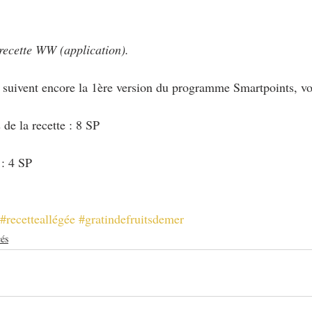
recette WW (application).
i suivent encore la 1ère version du programme Smartpoints, vo
de la recette : 8 SP
 : 4 SP
#recetteallégée
#gratindefruitsdemer
cés