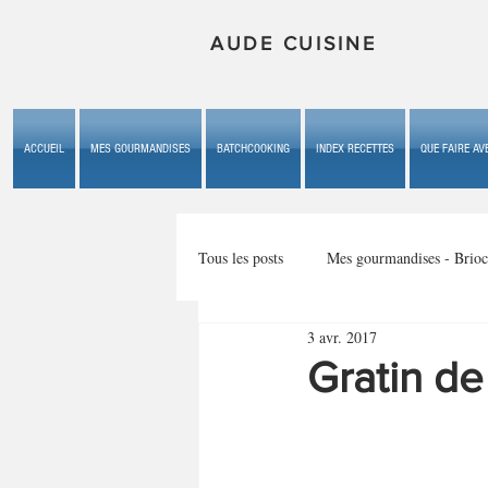
AUDE CUISINE
ACCUEIL
MES GOURMANDISES
BATCHCOOKING
INDEX RECETTES
QUE FAIRE AVE
Tous les posts
Mes gourmandises - Brioc
3 avr. 2017
Mes gourmandises - les gâteaux du b
Gratin de
Mes gourmandises - plaisirs d'enfan