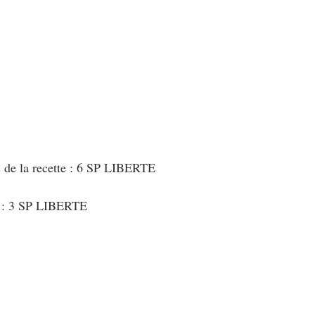
au Fromage
autres petits déjeuners
Biscuits et crackers
bowlcakes salés
Cakes et muffins
Cakes salés
céréales
rts au chocolat
Desserts aux fruits
Dessert de fête ou d'exception
s de la recette : 6 SP LIBERTE
ou d'exception
Entrées froides
t : 3 SP LIBERTE