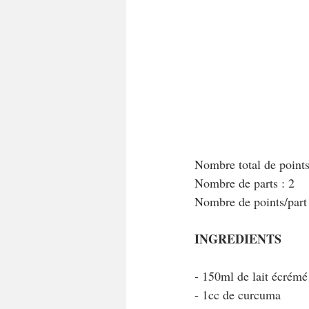
A tartiner
Aux flocons d'avoine
Bouchées apéritives
Bowlcakes
Crêpes, gaufres et pancakes
Desse
Nombre total de point
Nombre de parts : 2
Entrées chaudes
Entrées de fête 
Nombre de points/par
INGREDIENTS
- 150ml de lait écrémé
- 1cc de curcuma