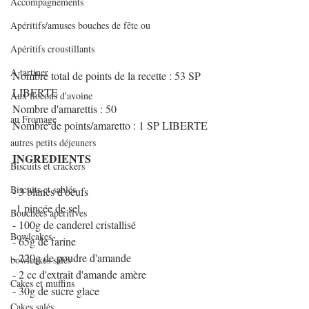
Accompagnements
Apéritifs/amuses bouches de fête ou
Apéritifs croustillants
A tartiner
Nombre total de points de la recette : 53 SP 
LIBERTE
Aux flocons d'avoine
Nombre d'amarettis : 50
au Fromage
Nombre de points/amaretto : 1 SP LIBERTE
autres petits déjeuners
INGREDIENTS
Biscuits et crackers
Biscuits et sablés
- 3 blancs d'oeufs
-1 pincée de sel
Bouchées apéritives
- 100g de canderel cristallisé
Bowlcakes
- 65g de farine
- 220g de poudre d'amande
bowlcakes salés
- 2 cc d'extrait d'amande amère
Cakes et muffins
- 30g de sucre glace
Cakes salés