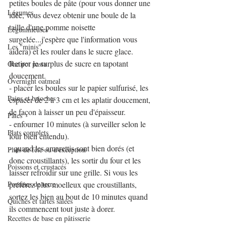
petites boules de pâte (pour vous donner une 
Légumes
idée, vous devez obtenir une boule de la 
taille d'une pomme noisette 
Légumineuses
surgelée...j'espère que l'information vous 
Les "minis"
aidera) et les rouler dans le sucre glace. 
Retirer le surplus de sucre en tapotant 
One pot pasta
doucement.
Overnight oatmeal
- placer les boules sur le papier sulfurisé, les 
Pains et brioches
espacer de 2 à 3 cm et les aplatir doucement, 
de façon à laisser un peu d'épaisseur.
Pâtes
- enfourner 10 minutes (à surveiller selon le 
Plats complets
four bien entendu).
- quand les amarettis sont bien dorés (et 
Plats de fête ou d'exception
donc croustillants), les sortir du four et les 
Poissons et crustacés
laisser refroidir sur une grille. Si vous les 
Pommes de terre
préférez plus moelleux que croustillants, 
sortez les bien au bout de 10 minutes quand 
Quiches et tartes salées
ils commencent tout juste à dorer.
Recettes de base en pâtisserie