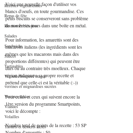
Voici une nouvelle façon d'utiliser vos 
Recettes végétariennes
blancs d'oeufs, en toute gourmandise. Ces 
Repas de fête
petits biscuits se conserveront sans problème 
de nombreux jours dans une boîte en métal.
Risottos et blésottos
Salades
Pour information, les amarettis sont des 
Sandwichs
macarons italiens (les ingrédients sont les 
mêmes que les macarons mais dans des 
Sauces
proportions différentes) qui peuvent être 
Tartinables
durs ou au contraire très moelleux. Chaque 
région italienne a sa propre recette et 
Veloutés/Soupes/Potages
prétend que celle-ci est la véritable (:-))
verrines et mignardises sucrées
Verrines salées
Pour celles et ceux qui suivent encore la 
1ère version du programme Smartpoints, 
Viandes
voici le décompte :
Volailles
Nombre total de points de la recette : 53 SP
Yaourts et desserts lactés
Nombre d'amarettis : 50