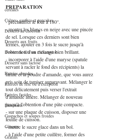
PREPARATION
céréales
Crêpes, gaufres et pancakes
- préchauffer le four à 180°.
- monter les blancs en neige avec une pincée 
Desserts au chocolat
de sel. Lorsque ces derniers sont bien 
Desserts aux fruits
fermes, ajouter en 3 fois le sucre jusqu'à 
l'obtention d'un mélange bien brillant.
Dessert de fête ou d'exception
- incorporer à l'aide d'une maryse (spatule 
Desserts sans lactose
servant à racler le fond des récipients) la 
Entrées chaudes
farine et la poudre d'amande, que vous aurez 
pris soin de tamiser auparavant. Mélanger le 
Entrées de fête ou d'exception
tout délicatement puis verser l'extrait 
Entrées froides
d'amande amère. Mélanger de nouveau 
jusqu'à l'obtention d'une pâte compacte.
Entremets
- sur une plaque de cuisson, disposer une 
Gaspachos et soupes froides
feuille de cuisson.
Gâteaux
- mettre le sucre glace dans un bol.
- à l'aide d'une petite cuillère, former des 
Gratins