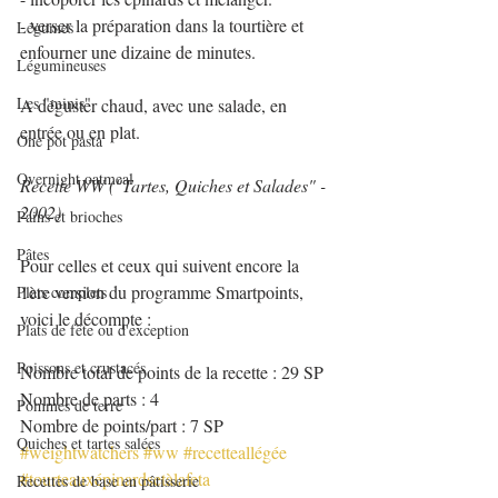
- verser la préparation dans la tourtière et 
Légumes
enfourner une dizaine de minutes.
Légumineuses
Les "minis"
A déguster chaud, avec une salade, en 
entrée ou en plat.
One pot pasta
Overnight oatmeal
Recette WW ("Tartes, Quiches et Salades" - 
2002)
Pains et brioches
Pâtes
Pour celles et ceux qui suivent encore la 
1ère version du programme Smartpoints, 
Plats complets
voici le décompte :
Plats de fête ou d'exception
Poissons et crustacés
Nombre total de points de la recette : 29 SP
Nombre de parts : 4
Pommes de terre
Nombre de points/part : 7 SP
Quiches et tartes salées
#weightwatchers
#ww
#recetteallégée
#tourteauxépinardsetàlafeta
Recettes de base en pâtisserie