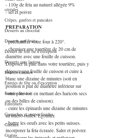
- 110g de feta au naturel allégée 9%
céréales
- sel et poivre
Crêpes, gaufres et pancakes
PREPARATION
Desserts au chocolat
Desserts aux fruits
- préchauffer votre four à 220°.
- chemiser une tourtière de 20 cm de 
Dessert de fête ou d'exception
diamètre avec une feuille de cuisson. 
Desserts sans lactose
Disposer la pâte dans votre tourtière, puis y 
déposer une feuille de cuisson et cuire à 
Entrées chaudes
blanc une dizaine de minutes (soit en 
Entrées de fête ou d'exception
position n plat de diamètre inférieur sur 
votre pâte soit en mettant des haricots secs 
Entrées froides
ou des billes de cuisson).
Entremets
- cuire les épinards une dizaine de minutes 
Gaspachos et soupes froides
au micro-ondes. Egoutter.
- battre les oeufs avec les petits suisses. 
Gâteaux
incorporer la feta écrasée. Saler et poivrer.
Gratins
- incoporer les épinards et mélanger.