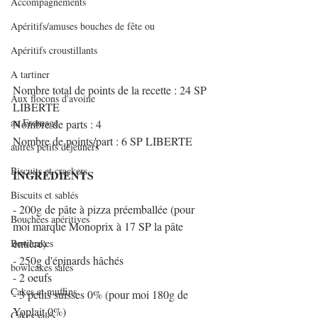
Accompagnements
Apéritifs/amuses bouches de fête ou
Apéritifs croustillants
A tartiner
Nombre total de points de la recette : 24 SP 
Aux flocons d'avoine
LIBERTE
au Fromage
Nombre de parts : 4
Nombre de points/part : 6 SP LIBERTE
autres petits déjeuners
Biscuits et crackers
INGREDIENTS
Biscuits et sablés
- 200g de pâte à pizza préemballée (pour 
Bouchées apéritives
moi marque Monoprix à 17 SP la pâte 
entière)
Bowlcakes
- 250g d'épinards hâchés
bowlcakes salés
- 2 oeufs
Cakes et muffins
- 3 petits suisses 0% (pour moi 180g de 
Yoplait 0%)
Cakes salés