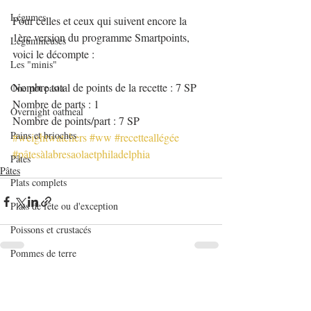
Légumes
Pour celles et ceux qui suivent encore la 
1ère version du programme Smartpoints, 
Légumineuses
voici le décompte :
Les "minis"
Nombre total de points de la recette : 7 SP
One pot pasta
Nombre de parts : 1
Overnight oatmeal
Nombre de points/part : 7 SP
Pains et brioches
#weightwatchers
#ww
#recetteallégée
#pâtesàlabresaolaetphiladelphia
Pâtes
Pâtes
Plats complets
Plats de fête ou d'exception
Poissons et crustacés
Pommes de terre
Quiches et tartes salées
Posts récents
Voir tout
Recettes de base en pâtisserie