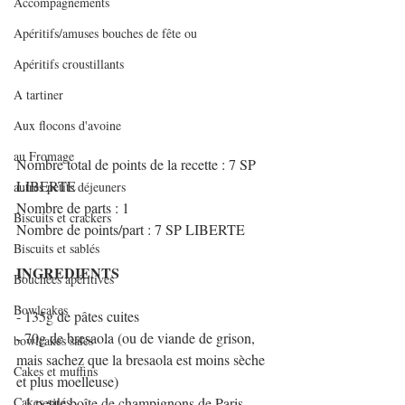
Accompagnements
Apéritifs/amuses bouches de fête ou
Apéritifs croustillants
A tartiner
Aux flocons d'avoine
au Fromage
Nombre total de points de la recette : 7 SP 
LIBERTE
autres petits déjeuners
Nombre de parts : 1
Biscuits et crackers
Nombre de points/part : 7 SP LIBERTE
Biscuits et sablés
INGREDIENTS
Bouchées apéritives
Bowlcakes
- 135g de pâtes cuites
- 70g de bresaola (ou de viande de grison, 
bowlcakes salés
mais sachez que la bresaola est moins sèche 
Cakes et muffins
et plus moelleuse)
Cakes salés
- 1 petite boîte de champignons de Paris 