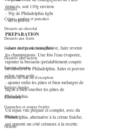
émincés, soit 110g environ
céréales
- 30g de Philadelphia light
Crêpes, gaufres et pancakes
- sel et poivre
Desserts au chocolat
PREPARATION
Desserts aux fruits
- dans une poele antiadhésive, faire revenir 
Dessert de fête ou d'exception
les champignons. Une fois l'eau évaporée, 
Desserts sans lactose
rajouter la bresaola (préalablement coupée 
Entrées chaudes
en cubes) et le Philadelphia. Saler et poivrer 
selon votre goût.
Entrées de fête ou d'exception
- ajouter enfin les pâtes et bien mélanger de 
Entrées froides
façon à bien enrober les pâtes de 
Philadelphia.
Entremets
Gaspachos et soupes froides
Un repas vite préparé et complet, avec du 
Gâteaux
Philadelphia, alternative à la crème fraîche, 
qui apporte un côté crémeux à la recette.
Gratins