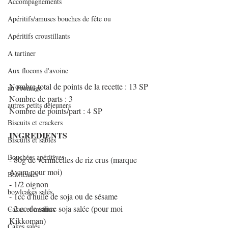
Accompagnements
Apéritifs/amuses bouches de fête ou
Apéritifs croustillants
A tartiner
Aux flocons d'avoine
Nombre total de points de la recette : 13 SP 
au Fromage
Nombre de parts : 3
autres petits déjeuners
Nombre de points/part : 4 SP
Biscuits et crackers
INGREDIENTS
Biscuits et sablés
Bouchées apéritives
- 80g de vermicelles de riz crus (marque 
Ayam pour moi)
Bowlcakes
- 1/2 oignon 
bowlcakes salés
- 1cc d'huile de soja ou de sésame
- 2 cc de sauce soja salée (pour moi 
Cakes et muffins
Kikkoman)
Cakes salés