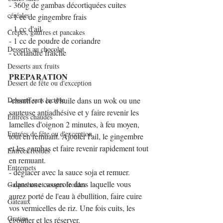
- 360g de gambas décortiquées cuites
céréales
- 1 cc de gingembre frais
- 1 cc d'ail
Crêpes, gaufres et pancakes
- 1 cc de poudre de coriandre
Desserts au chocolat
- coriandre fraîche
Desserts aux fruits
PREPARATION
Dessert de fête ou d'exception
Desserts sans lactose
-chauffer 1 cc d'huile dans un wok ou une 
sauteuse antiadhésive et y faire revenir les 
Entrées chaudes
lamelles d'oignon 2 minutes, à feu moyen, 
Entrées de fête ou d'exception
tout en remuant. Ajouter l'ail, le gingembre 
et les gambas et faire revenir rapidement tout 
Entrées froides
en remuant.
Entremets
- déglacer avec la sauce soja et remuer.
- dans une casserole dans laquelle vous 
Gaspachos et soupes froides
aurez porté de l'eau à ébullition, faire cuire 
Gâteaux
vos vermicelles de riz. Une fois cuits, les 
Gratins
égoutter et les réserver.