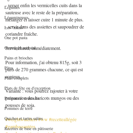
- verser enfin les vermicelles cuits dans la 
Légumes
sauteuse avec le reste de la préparation, 
Légumineuses
mélanger et laisser cuire 1 minute de plus.
- servir dans des assiettes et saupoudrer de 
Les "minis"
coriandre fraîche.
One pot pasta
Overnight oatmeal
Servir chaud, immédiatement.
Pains et brioches
Pour information, j'ai obtenu 815g, soit 3 
Pâtes
parts de 270 grammes chacune, ce qui est 
copieux.
Plats complets
Plats de fête ou d'exception
Variante : vous pourrez rajouter à votre 
préparation des haricots mungos ou des 
Poissons et crustacés
pousses de soja.
Pommes de terre
Quiches et tartes salées
#weightwatchers
#ww
#recetteallégée
#gambassautées
Recettes de base en pâtisserie