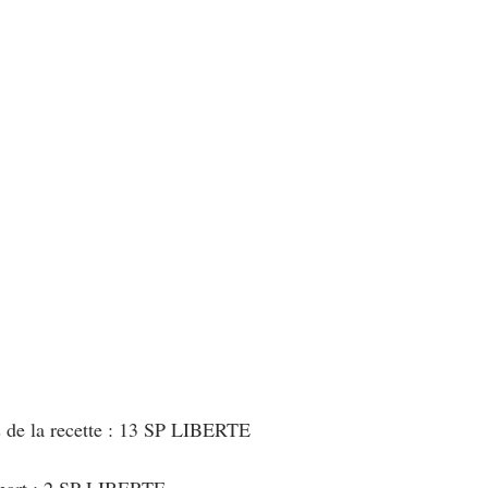
au Fromage
autres petits déjeuners
Biscuits et crackers
bowlcakes salés
Cakes et muffins
Cakes salés
céréales
rts au chocolat
Desserts aux fruits
Dessert de fête ou d'exception
ou d'exception
Entrées froides
s de la recette : 13 SP LIBERTE