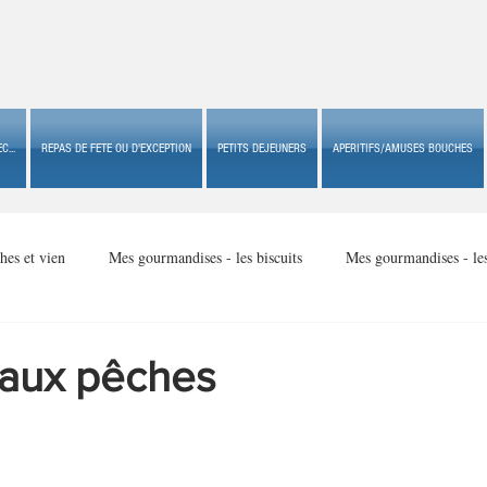
C...
REPAS DE FETE OU D'EXCEPTION
PETITS DEJEUNERS
APERITIFS/AMUSES BOUCHES
hes et vien
Mes gourmandises - les biscuits
Mes gourmandises - le
Mes gourmandises - made in USA
Mes gourmandises - Noël
 aux pêches
Accompagnements
Apéritifs/amuses bouches de fête ou
Apéritif