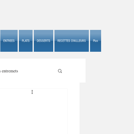
ENTREES
PLATS
DESSERTS
RECETTES D'AILLEURS
Plus
s entremets
s croustillants