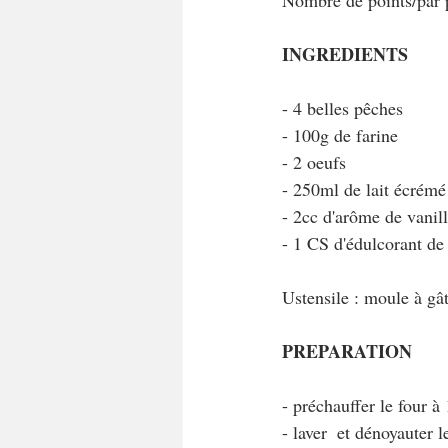
Nombre de points/par
INGREDIENTS
- 4 belles pêches
- 100g de farine
- 2 oeufs 
- 250ml de lait écrémé
- 2cc d'arôme de vanil
- 1 CS d'édulcorant de
Ustensile : moule à gâ
PREPARATION
- préchauffer le four à
- laver  et dénoyauter 