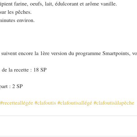
pient farine, oeufs, lait, édulcorant et arôme vanille.
 sur les pêches.
minutes environ.
i suivent encore la 1ère version du programme Smartpoints, vo
 de la recette : 18 SP
art : 2 SP
#recetteallégée
#clafoutis
#clafoutisallégé
#clafoutisàlapèche