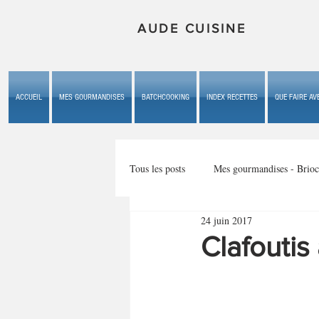
AUDE CUISINE
ACCUEIL
MES GOURMANDISES
BATCHCOOKING
INDEX RECETTES
QUE FAIRE AVE
Tous les posts
Mes gourmandises - Brioc
24 juin 2017
Mes gourmandises - les gâteaux du b
Clafoutis
Mes gourmandises - plaisirs d'enfan