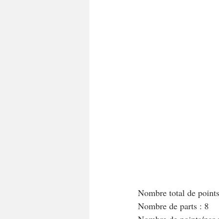
A tartiner
Aux flocons d'avoine
Bouchées apéritives
Bowlcakes
Crêpes, gaufres et pancakes
Desse
Entrées chaudes
Entrées de fête 
Nombre total de point
Nombre de parts : 8