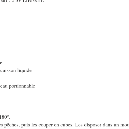
 part : 2 SP LIBERTE
 
le
 cuisson liquide
teau portionnable
 180°.
les pêches, puis les couper en cubes. Les disposer dans un mou