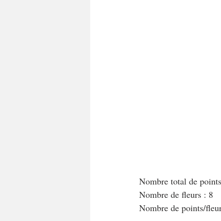
A tartiner
Aux flocons d'avoine
Bouchées apéritives
Bowlcakes
Crêpes, gaufres et pancakes
Desse
Entrées chaudes
Entrées de fête 
Nombre total de point
Nombre de fleurs : 8
Nombre de points/fle