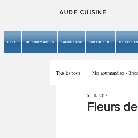
AUDE CUISINE
ACCUEIL
MES GOURMANDISES
BATCHCOOKING
INDEX RECETTES
QUE FAIRE AVE
Tous les posts
Mes gourmandises - Brioc
6 juil. 2017
Mes gourmandises - les gâteaux du b
Fleurs d
Mes gourmandises - plaisirs d'enfan