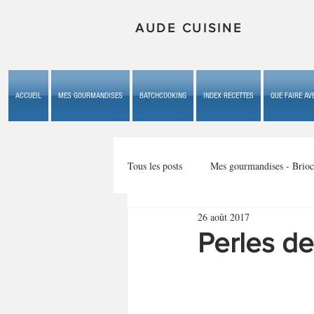
AUDE CUISINE
ACCUEIL
MES GOURMANDISES
BATCHCOOKING
INDEX RECETTES
QUE FAIRE AVE
Tous les posts
Mes gourmandises - Brioc
26 août 2017
Mes gourmandises - les gâteaux du b
Perles de
Mes gourmandises - plaisirs d'enfan