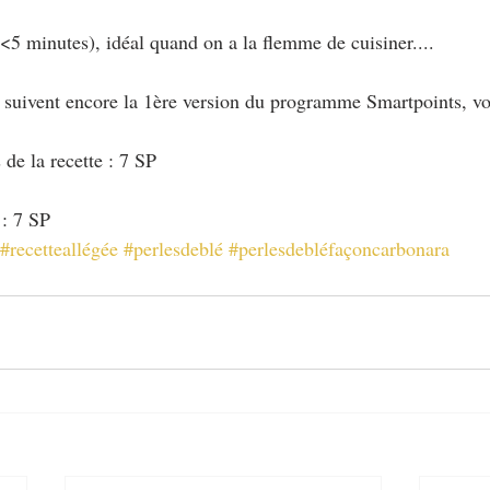
(<5 minutes), idéal quand on a la flemme de cuisiner....
i suivent encore la 1ère version du programme Smartpoints, vo
de la recette : 7 SP
 : 7 SP
#recetteallégée
#perlesdeblé
#perlesdebléfaçoncarbonara