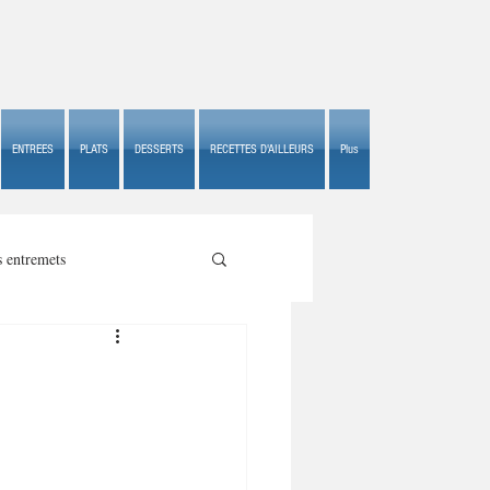
ENTREES
PLATS
DESSERTS
RECETTES D'AILLEURS
Plus
s entremets
s croustillants