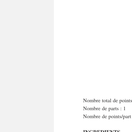
A tartiner
Aux flocons d'avoine
Bouchées apéritives
Bowlcakes
Crêpes, gaufres et pancakes
Desse
Entrées chaudes
Entrées de fête 
Nombre total de point
Nombre de parts : 1
Nombre de points/par