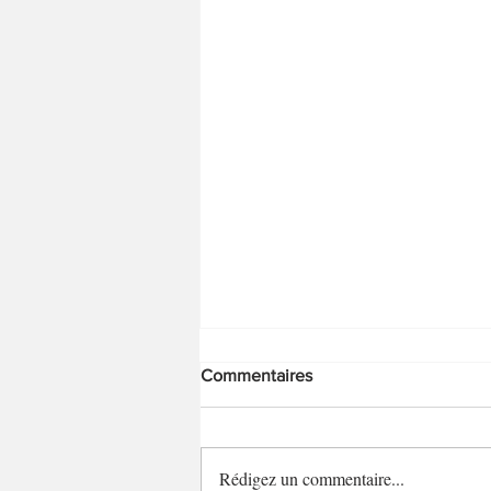
Commentaires
Savarins hot dog
Rédigez un commentaire...