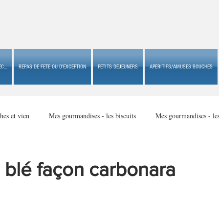
C...
REPAS DE FETE OU D'EXCEPTION
PETITS DEJEUNERS
APERITIFS/AMUSES BOUCHES
hes et vien
Mes gourmandises - les biscuits
Mes gourmandises - le
Mes gourmandises - made in USA
Mes gourmandises - Noël
 blé façon carbonara
Accompagnements
Apéritifs/amuses bouches de fête ou
Apéritif