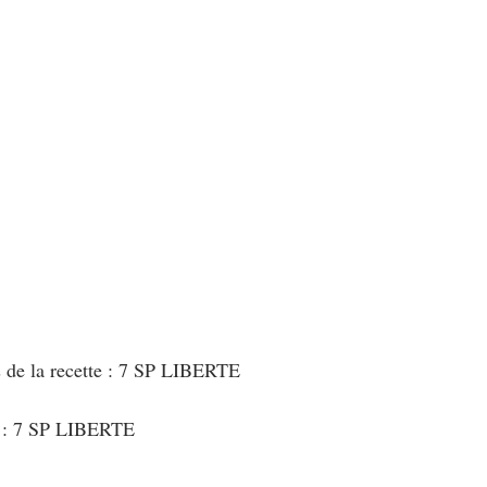
au Fromage
autres petits déjeuners
Biscuits et crackers
bowlcakes salés
Cakes et muffins
Cakes salés
céréales
rts au chocolat
Desserts aux fruits
Dessert de fête ou d'exception
ou d'exception
Entrées froides
s de la recette : 7 SP LIBERTE
t : 7 SP LIBERTE