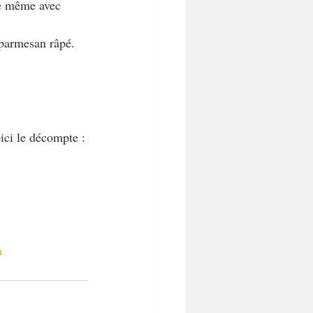
de même avec 
 parmesan râpé.
ici le décompte :
n