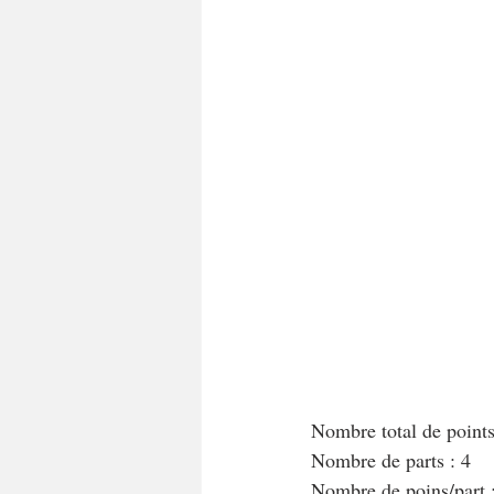
A tartiner
Aux flocons d'avoine
Bouchées apéritives
Bowlcakes
Crêpes, gaufres et pancakes
Desse
Entrées chaudes
Entrées de fête 
Nombre total de point
Nombre de parts : 4
Nombre de poins/part