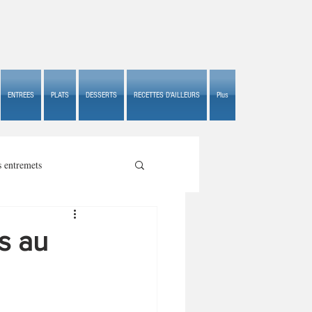
ENTREES
PLATS
DESSERTS
RECETTES D'AILLEURS
Plus
s entremets
s au
s croustillants