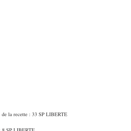
au Fromage
autres petits déjeuners
Biscuits et crackers
bowlcakes salés
Cakes et muffins
Cakes salés
céréales
rts au chocolat
Desserts aux fruits
Dessert de fête ou d'exception
ou d'exception
Entrées froides
s de la recette : 33 SP LIBERTE
 : 8 SP LIBERTE