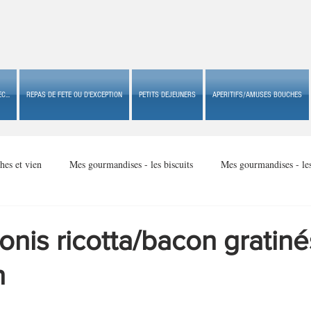
C...
REPAS DE FETE OU D'EXCEPTION
PETITS DEJEUNERS
APERITIFS/AMUSES BOUCHES
hes et vien
Mes gourmandises - les biscuits
Mes gourmandises - le
Mes gourmandises - made in USA
Mes gourmandises - Noël
onis ricotta/bacon gratiné
n
Accompagnements
Apéritifs/amuses bouches de fête ou
Apéritif