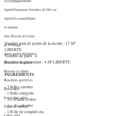
Accompagnements
Apéritifs/amuses bouches de fête ou
Apéritifs croustillants
A tartiner
Aux flocons d'avoine
Nombre total de points de la recette : 17 SP 
au Fromage
LIBERTE
autres petits déjeuners
Nombre de parts : 4
Nombre de points/part : 4 SP LIBERTE
Biscuits et crackers
Biscuits et sablés
INGREDIENTS 
Bouchées apéritives
- 3 belles carottes
Bowlcakes
- 1 belle courgette
bowlcakes salés
- 3cc d'huile d'olive
- 1cc de colombo
Cakes et muffins
- 120 de riz complet cru
Cakes salés