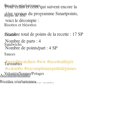
Recettes végétariennes
Pour celles et ceux qui suivent encore la 
1ère version du programme Smartpoints, 
Repas de fête
voici le décompte :
Risottos et blésottos
Nombre total de points de la recette : 17 SP
Salades
Nombre de parts : 4
Sandwichs
Nombre de points/part : 4 SP
Sauces
#weightwatchers
#ww
#recetteallégée
Tartinables
#colombo
#rizcompletauxpetitslégumes
Veloutés/Soupes/Potages
Accompagnements
Recettes végétariennes
verrines et mignardises sucrées
Verrines salées
Viandes
Volailles
Yaourts et desserts lactés
Posts récents
Voir tout