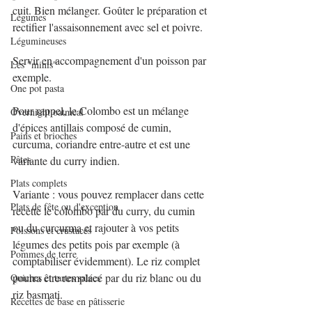
cuit. Bien mélanger. Goûter le préparation et 
Légumes
rectifier l'assaisonnement avec sel et poivre.
Légumineuses
Servir en accompagnement d'un poisson par 
Les "minis"
exemple.
One pot pasta
Pour rappel, le Colombo est un mélange 
Overnight oatmeal
d'épices antillais composé de cumin, 
Pains et brioches
curcuma, coriandre entre-autre et est une 
Pâtes
variante du curry indien.
Plats complets
Variante : vous pouvez remplacer dans cette 
Plats de fête ou d'exception
recette le colombo par du curry, du cumin 
ou du curcurma et rajouter à vos petits 
Poissons et crustacés
légumes des petits pois par exemple (à 
Pommes de terre
comptabiliser évidemment). Le riz complet 
pourra être remplacé par du riz blanc ou du 
Quiches et tartes salées
riz basmati.
Recettes de base en pâtisserie