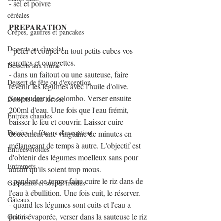
- sel et poivre
céréales
PREPARATION
Crêpes, gaufres et pancakes
Desserts au chocolat
- peler et couper en tout petits cubes vos 
carottes et courgettes.
Desserts aux fruits
- dans un faitout ou une sauteuse, faire 
Dessert de fête ou d'exception
revenir les légumes avec l'huile d'olive. 
Saupoudrer de colombo. Verser ensuite 
Desserts sans lactose
200ml d'eau. Une fois que l'eau frémit, 
Entrées chaudes
baisser le feu et couvrir. Laisser cuire 
Entrées de fête ou d'exception
doucement une vingtaine de minutes en 
mélangeant de temps à autre. L'objectif est 
Entrées froides
d'obtenir des légumes moelleux sans pour 
Entremets
autant qu'ils soient trop mous.
- pendant ce temps faire cuire le riz dans de 
Gaspachos et soupes froides
l'eau à ébullition. Une fois cuit, le réserver.
Gâteaux
- quand les légumes sont cuits et l'eau a 
priori évaporée, verser dans la sauteuse le riz 
Gratins