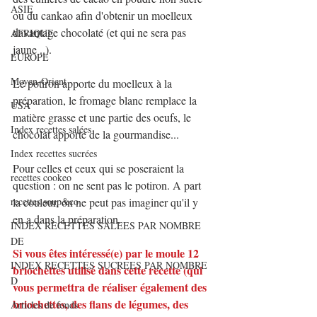
ASIE
ou du cankao afin d'obtenir un moelleux 
davantage chocolaté (et qui ne sera pas 
AFRIQUE
jaune ..).
EUROPE
Moyen-Orient
Le potiron apporte du moelleux à la 
préparation, le fromage blanc remplace la 
USA
matière grasse et une partie des oeufs, le 
Index recettes salées
chocolat apporte de la gourmandise... 
Index recettes sucrées
Pour celles et ceux qui se poseraient la 
recettes cookeo
question : on ne sent pas le potiron. A part 
recettes soup&co
la couleur, on ne peut pas imaginer qu'il y 
en a dans la préparation.
INDEX RECETTES SALEES PAR NOMBRE
DE
Si vous êtes intéressé(e) par le moule 12 
INDEX RECETTES SUCREES PAR NOMBRE
briochettes utilisé dans cette recette (qui 
D
vous permettra de réaliser également des 
briochettes, des flans de légumes, des 
Articles de fonds