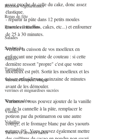
assez proche de celle du cake, donc assez 
Recettes végétariennes
élastique.
Repas de fête
- répartir la pâte dans 12 petits moules 
(moules à muffins, cakes, etc...) et enfourner 
Risottos et blésottos
de 25 à 30 minutes.
Salades
Sandwichs
Vérifier la cuisson de vos moelleux en 
enfonçant une pointe de couteau : si cette 
Sauces
dernière ressort "propre" c'est que votre 
Tartinables
moelleux est prêt. Sortir les moelleux et les 
laisser refroidir une quinzaine de minutes 
Veloutés/Soupes/Potages
avant de les démouler.
verrines et mignardises sucrées
Verrines salées
Variantes : vous pouvez ajouter de la vanille 
ou de la cannelle à la pâte, remplacer le 
Viandes
potiron par du potimarron ou une autre 
Volailles
courge, et le fromage blanc par des yaourts 
natures 0%. Vous pouvez également mettre 
Yaourts et desserts lactés
des cuillères de cacao en poudre non sucré 