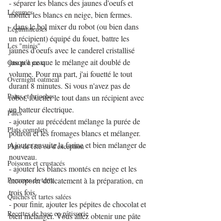
- séparer les blancs des jaunes d'oeufs et 
Légumes
monter les blancs en neige, bien fermes.
- dans le bol mixer du robot (ou bien dans 
Légumineuses
un récipient) équipé du fouet, battre les 
Les "minis"
jaunes d'oeufs avec le canderel cristallisé 
jusqu'à ce que le mélange ait doublé de 
One pot pasta
volume. Pour ma part, j'ai fouetté le tout 
Overnight oatmeal
durant 8 minutes. Si vous n'avez pas de 
Pains et brioches
robot, fouetter le tout dans un récipient avec 
un batteur électrique.
Pâtes
- ajouter au précédent mélange la purée de 
Plats complets
potiron et les fromages blancs et mélanger. 
Ajouter ensuite la farine et bien mélanger de 
Plats de fête ou d'exception
nouveau.
Poissons et crustacés
- ajouter les blancs montés en neige et les 
Pommes de terre
incorporer délicatement à la préparation, en 
trois fois.
Quiches et tartes salées
- pour finir, ajouter les pépites de chocolat et 
Recettes de base en pâtisserie
bien mélanger. Vous allez obtenir une pâte 