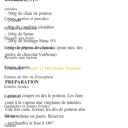
céréales
- 300g de chair de potiron
Crêpes, gaufres et pancakes
- 2 oeufs
- 90g de canderel cristallisé
Desserts au chocolat
- 160g de farine
Desserts aux fruits
- 200g de fromage blanc 0%
- 60g de pépites de chocolat (pour moi, des 
Dessert de fête ou d'exception
perles de chocolat Valrhona)
Desserts sans lactose
Entrées chaudes
Ustensiles : 
moule 12 briochettes Demarle
Entrées de fête ou d'exception
PREPARATION
Entrées froides
- peler et couper en dés le potiron. Les faire 
Entremets
cuire à la vapeur une vingtaine de minutes. 
Gaspachos et soupes froides
Une fois cuits, écraser les dés de potiron afin 
Gâteaux
de les réduire en purée. Réserver.
- préchauffer le four à 180°.
Gratins