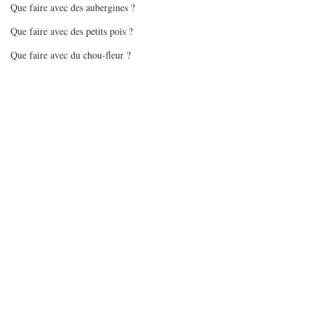
Que faire avec des aubergines ?
Que faire avec des petits pois ?
Que faire avec du chou-fleur ?
Que faire avec des brocolis ?
Que faire avec des épinards ?
Que faire avec des tomates ?
Que faire avec des flocons d'avoine
Que faire avec des pommes
Mes gourmandises - glaces/sorbets
Batchcooking en pas à pas
Articles sur batchcooking
Recettes Air Fryer