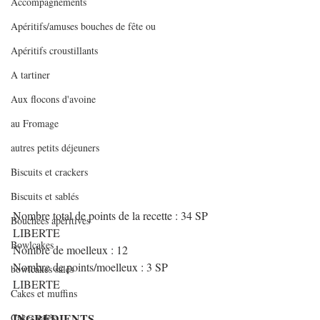
Accompagnements
Apéritifs/amuses bouches de fête ou
Apéritifs croustillants
A tartiner
Aux flocons d'avoine
au Fromage
autres petits déjeuners
Biscuits et crackers
Biscuits et sablés
Nombre total de points de la recette : 34 SP 
Bouchées apéritives
LIBERTE
Bowlcakes
Nombre de moelleux : 12
Nombre de points/moelleux : 3 SP 
bowlcakes salés
LIBERTE
Cakes et muffins
INGREDIENTS
Cakes salés