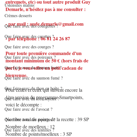
entremets, etc) ou tout autre produit Guy 
Ustensiles malins
Demarle, n'hésitez pas à me consulter :
Crèmes desserts
- par mail : aude.demarle@gmail.com
Que faire avec des courgettes ?
Que faire avec des carottes ?
- par téléphone : 06 81 24 26 87
Que faire avec des courges ?
Pour toute première commande d'un 
Que faire avec des poireaux ?
montant minimum de 50 € (hors frais de 
port), je vous offre un petit cadeau de 
Que faire avec du saumon frais ?
bienvenue.
Que faire avec du saumon fumé ?
Que faire avec du thon en boîte ?
Pour celles et ceux qui suivent encore la 
1ère version du programme Smartpoints, 
Que faire avec du tofu soyeux ?
voici le décompte :
Que faire avec de l'avocat ?
Nombre total de points de la recette : 39 SP
Que faire avec des asperges ?
Nombre de moelleux : 12
Que faire avec des lentilles ?
Nombre de points/moelleux : 3 SP