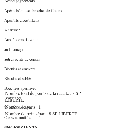
Accompagnements
Apéritifs/amuses bouches de fête ou
Apéritifs croustillants
A tartiner
Aux flocons d'avoine
au Fromage
autres petits déjeuners
Biscuits et crackers
Biscuits et sablés
Bouchées apéritives
Nombre total de points de la recette : 8 SP 
Bowlcakes
LIBERTE
Nombre de parts : 1
bowlcakes salés
Nombre de points/part : 8 SP LIBERTE
Cakes et muffins
INGREDIENTS
Cakes salés