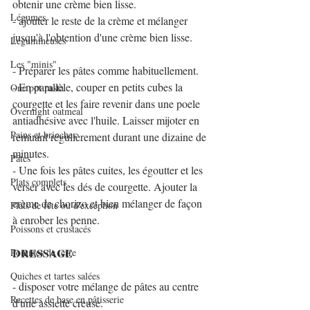
obtenir une crème bien lisse.
Légumes
- ajouter le reste de la crème et mélanger 
jusqu'à l'obtention d'une crème bien lisse.
Légumineuses
Les "minis"
- Préparer les pâtes comme habituellement.
- En parallèle, couper en petits cubes la 
One pot pasta
courgette et les faire revenir dans une poele 
Overnight oatmeal
antiadhésive avec l'huile. Laisser mijoter en 
Pains et brioches
remuant régulièrement durant une dizaine de 
minutes.
Pâtes
- Une fois les pâtes cuites, les égoutter et les 
Plats complets
verser avec les dés de courgette. Ajouter la 
crème de chorizo et bien mélanger de façon 
Plats de fête ou d'exception
à enrober les penne.
Poissons et crustacés
DRESSAGE
Pommes de terre
Quiches et tartes salées
- disposer votre mélange de pâtes au centre 
Recettes de base en pâtisserie
d'une assiette creuse.