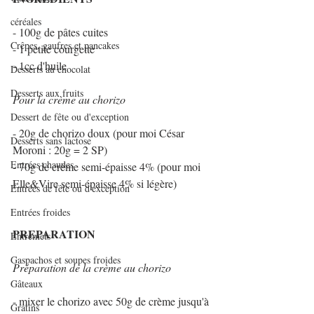
céréales
- 100g de pâtes cuites
Crêpes, gaufres et pancakes
- 1 petite courgette
- 1cc d'huile
Desserts au chocolat
Desserts aux fruits
Pour la crème au chorizo
Dessert de fête ou d'exception
- 20g de chorizo doux (pour moi César 
Desserts sans lactose
Moroni : 20g = 2 SP)
Entrées chaudes
- 70g de crème semi-épaisse 4% (pour moi 
Elle&Vire semi-épaisse 4% si légère)
Entrées de fête ou d'exception
Entrées froides
PREPARATION
Entremets
Gaspachos et soupes froides
Préparation de la crème au chorizo
Gâteaux
- mixer le chorizo avec 50g de crème jusqu'à 
Gratins