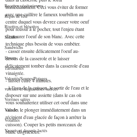
Recettes végétariennes
immédiatement. Ceci vous éviter de former 
avec une cuillère le fameux tourbillon au 
Repas de fête
centre duquel vous devrez casser votre oeuf 
Risottos et blésottos
pour réussir à le pocher, tout l'enjeu étant 
d'entourer l'oeuf de son blanc. Avec cette 
Salades
technique plus besoin de vous embêter.
Sandwichs
- casser ensuite délicatement l'oeuf au-
Sauces
dessus de la casserole et le laisser 
délicatement tomber dans la casserole d'eau 
Tartinables
vinaigrée.
Veloutés/Soupes/Potages
- laisser cuire 4 minutes.
- à l'issu de la cuisson, le sortir de l'eau et le 
verrines et mignardises sucrées
disposer sur une assiette (dans le cas où 
Verrines salées
vous souhaiteriez utiliser cet oeuf dans une 
salade, le plonger immédiatement dans un 
Viandes
récipient d'eau glacée de façon à arrêter la 
Volailles
cuisson). Couper les petits morceaux de 
Yaourts et desserts lactés
blanc disgracieux.