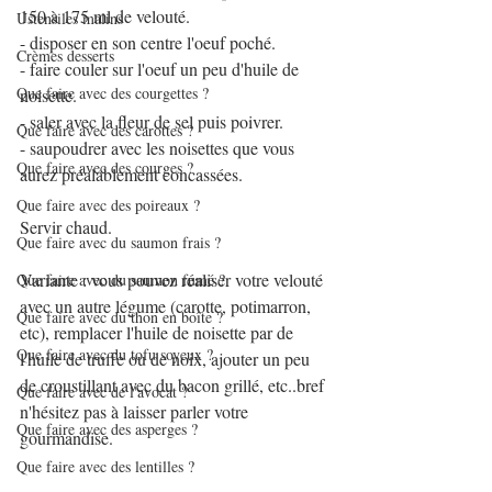
150 à 175 ml de velouté.
Ustensiles malins
- disposer en son centre l'oeuf poché.
Crèmes desserts
- faire couler sur l'oeuf un peu d'huile de 
Que faire avec des courgettes ?
noisette.
- saler avec la fleur de sel puis poivrer.
Que faire avec des carottes ?
- saupoudrer avec les noisettes que vous 
Que faire avec des courges ?
aurez préalablement concassées.
Que faire avec des poireaux ?
Servir chaud.
Que faire avec du saumon frais ?
Variante : vous pouvez réaliser votre velouté 
Que faire avec du saumon fumé ?
avec un autre légume (carotte, potimarron, 
Que faire avec du thon en boîte ?
etc), remplacer l'huile de noisette par de 
Que faire avec du tofu soyeux ?
l'huile de truffe ou de noix, ajouter un peu 
de croustillant avec du bacon grillé, etc..bref 
Que faire avec de l'avocat ?
n'hésitez pas à laisser parler votre 
Que faire avec des asperges ?
gourmandise.
Que faire avec des lentilles ?