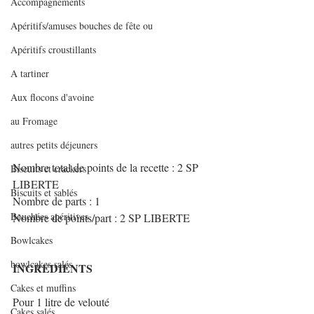
Accompagnements
Apéritifs/amuses bouches de fête ou
Apéritifs croustillants
A tartiner
Aux flocons d'avoine
au Fromage
autres petits déjeuners
Nombre total de points de la recette : 2 SP  
Biscuits et crackers
LIBERTE 
Biscuits et sablés
Nombre de parts : 1
Bouchées apéritives
Nombre de points/part : 2 SP LIBERTE
Bowlcakes
bowlcakes salés
INGREDIENTS
Cakes et muffins
Pour 1 litre de velouté
Cakes salés