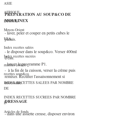
ASIE
AFRIQUE
PREPARATION AU SOUP&CO DE 
MOULINEX
EUROPE
Moyen-Orient
- laver, peler et couper en petits cubes le 
USA
panais.
Index recettes salées
- le disposer dans le soup&co. Verser 400ml 
Index recettes sucrées
d'eau.
- lancer le programme P1.
recettes cookeo
-  à la fin de la cuisson, verser la crème puis 
recettes soup&co
remixer. Rectifier l'assaisonnement si 
nécessaire.
INDEX RECETTES SALEES PAR NOMBRE
DE
INDEX RECETTES SUCREES PAR NOMBRE
DRESSAGE
D
Articles de fonds
- dans une assiette creuse, disposer environ 