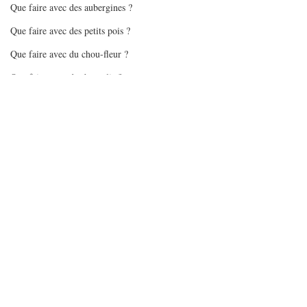
Que faire avec des aubergines ?
Que faire avec des petits pois ?
Que faire avec du chou-fleur ?
Que faire avec des brocolis ?
Que faire avec des épinards ?
Que faire avec des tomates ?
Que faire avec des flocons d'avoine
Que faire avec des pommes
Mes gourmandises - glaces/sorbets
Batchcooking en pas à pas
Articles sur batchcooking
Recettes Air Fryer