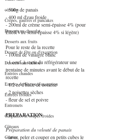
- 500g de panais
céréales
- 400 ml d'eau froide
Crêpes, gaufres et pancakes
- 200ml de crème semi-épaisse 4% (pour 
Desserts au chocolat
Elle&Vire semi-épaisse 4% si légère)
Desserts aux fruits
Pour le reste de la recette 
Dessert de fête ou d'exception
- 100ml de vinaigre blanc
- 1 oeuf  à sortir du réfrigérateur une 
Desserts sans lactose
trentaine de minutes avant le début de la 
Entrées chaudes
recette
Entrées de fête ou d'exception
- 1/2 cc d'huile de noisette
- 2 noisettes sèches
Entrées froides
- fleur de sel et poivre
Entremets
PREPARATION
Gaspachos et soupes froides
Gâteaux
Préparation du velouté de panais
- laver, peler et couper en petits cubes le 
Gratins