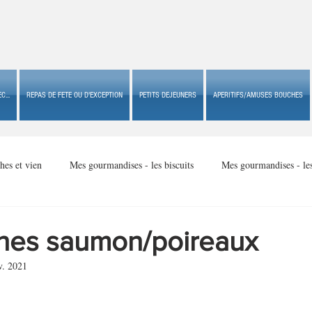
C...
REPAS DE FETE OU D'EXCEPTION
PETITS DEJEUNERS
APERITIFS/AMUSES BOUCHES
hes et vien
Mes gourmandises - les biscuits
Mes gourmandises - le
Mes gourmandises - made in USA
Mes gourmandises - Noël
ches saumon/poireaux
v. 2021
Accompagnements
Apéritifs/amuses bouches de fête ou
Apéritif