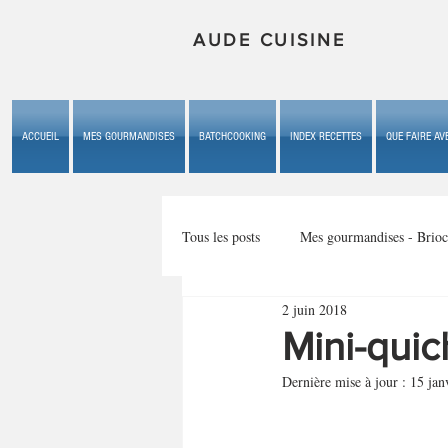
AUDE CUISINE
ACCUEIL
MES GOURMANDISES
BATCHCOOKING
INDEX RECETTES
QUE FAIRE AVE
Tous les posts
Mes gourmandises - Brioc
2 juin 2018
Mes gourmandises - les gâteaux du b
Mini-qui
Dernière mise à jour :
15 jan
Mes gourmandises - plaisirs d'enfan