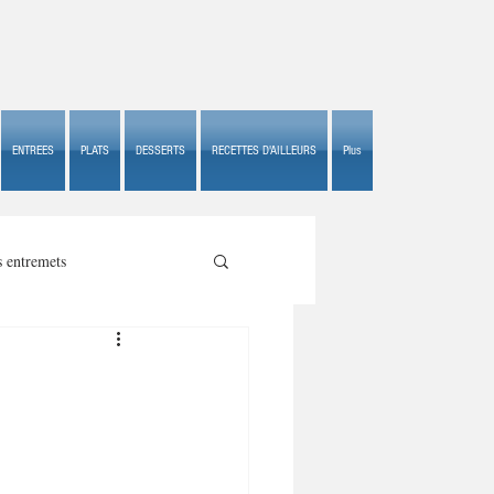
ENTREES
PLATS
DESSERTS
RECETTES D'AILLEURS
Plus
s entremets
s croustillants