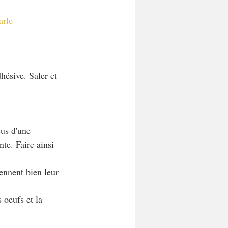
arle
hésive. Saler et 
sus d'une 
te. Faire ainsi 
rennent bien leur 
 oeufs et la 