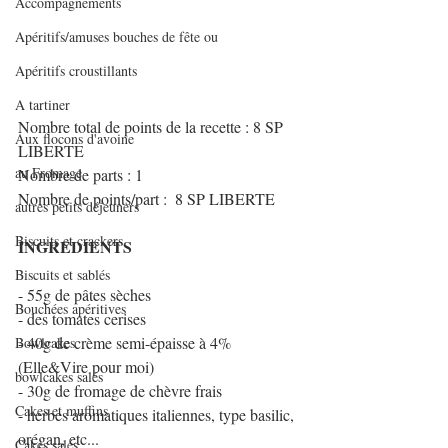
Accompagnements
Apéritifs/amuses bouches de fête ou
Apéritifs croustillants
A tartiner
Nombre total de points de la recette : 8 SP 
Aux flocons d'avoine
LIBERTE
au Fromage
Nombre de parts : 1
Nombre de points/part :  8 SP LIBERTE
autres petits déjeuners
Biscuits et crackers
INGREDIENTS 
Biscuits et sablés
- 55g de pâtes sèches 
Bouchées apéritives
- des tomates cerises
- 40g de crème semi-épaisse à 4% 
Bowlcakes
(Elle&Vire pour moi)
bowlcakes salés
- 30g de fromage de chèvre frais
Cakes et muffins
- herbes aromatiques italiennes, type basilic, 
orégan, etc...
Cakes salés