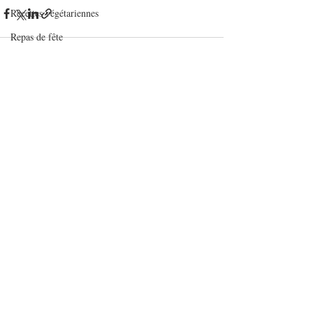
Recettes végétariennes
Repas de fête
Risottos et blésottos
Salades
Posts récents
Voir tout
Sandwichs
Sauces
Tartinables
Veloutés/Soupes/Potages
verrines et mignardises sucrées
Verrines salées
Viandes
Volailles
Yaourts et desserts lactés