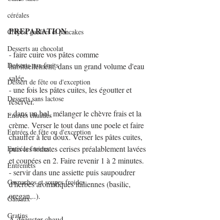
céréales
PREPARATION
Crêpes, gaufres et pancakes
Desserts au chocolat
- faire cuire vos pâtes comme 
Desserts aux fruits
habituellement, dans un grand volume d'eau 
salée.
Dessert de fête ou d'exception
- une fois les pâtes cuites, les égoutter et 
Desserts sans lactose
réserver.
- dans un bol, mélanger le chèvre frais et la 
Entrées chaudes
crème. Verser le tout dans une poele et faire 
Entrées de fête ou d'exception
chauffer à feu doux. Verser les pâtes cuites, 
puis les tomates cerises préalablement lavées 
Entrées froides
et coupées en 2. Faire revenir 1 à 2 minutes.
Entremets
- servir dans une assiette puis saupoudrer 
Gaspachos et soupes froides
d'herbes aromatiques italiennes (basilic, 
oregan,..).
Gâteaux
Gratins
A déguster chaud. 