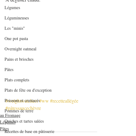
Légumes
Légumineuses
Les "minis"
One pot pasta
Overnight oatmeal
Pains et brioches
Pâtes
Plats complets
Plats de fête ou d'exception
#weightwatchers
#ww
#recetteallégée
Poissons et crustacés
#pâtessaucechèvre
Pommes de terre
au Fromage
Quiches et tartes salées
Légumes
Pâtes
Recettes de base en pâtisserie