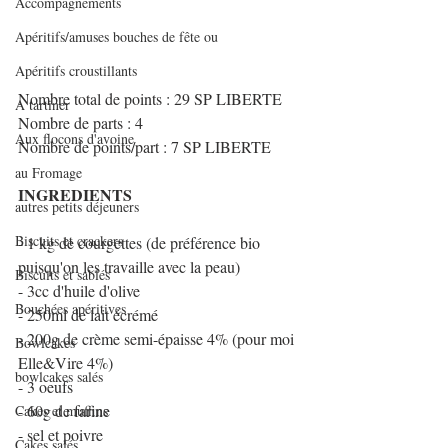
Accompagnements
Apéritifs/amuses bouches de fête ou
Apéritifs croustillants
Nombre total de points : 29 SP LIBERTE
A tartiner
Nombre de parts : 4
Aux flocons d'avoine
Nombre de points/part : 7 SP LIBERTE
au Fromage
INGREDIENTS
autres petits déjeuners
Biscuits et crackers
- 1 kg de courgettes (de préférence bio 
puisqu'on les travaille avec la peau)
Biscuits et sablés
- 3cc d'huile d'olive
Bouchées apéritives
- 250ml de lait écrémé
- 200g de crème semi-épaisse 4% (pour moi 
Bowlcakes
Elle&Vire 4%)
bowlcakes salés
- 3 oeufs
- 60g de farine
Cakes et muffins
- sel et poivre
Cakes salés