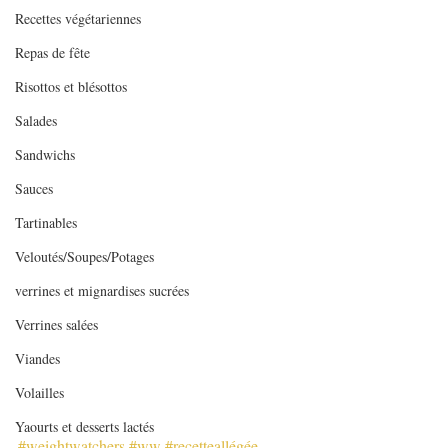
Recettes végétariennes
Repas de fête
Risottos et blésottos
Salades
Sandwichs
Sauces
Tartinables
Veloutés/Soupes/Potages
verrines et mignardises sucrées
Verrines salées
Viandes
Volailles
Yaourts et desserts lactés
#weightwatchers
#ww
#recetteallégée