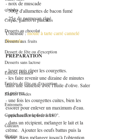
- noix de muscade
céréales
- 300g d'allumettes de bacon fumé
- 25g de parmesan râpé
Crêpes, gaufres et pancakes
Desserts au chocolat
Ustensile : 
moule à tarte carré cannelé 
Demarle
Desserts aux fruits
Dessert de fête ou d'exception
PREPARATION
Desserts sans lactose
- laver puis râper les courgettes.
Entrées chaudes
- les faire revenir une dizaine de minutes 
Entrées de fête ou d'exception
dans une sauteuse avec l'huile d'olive. Saler 
et poivrer. 
Entrées froides
- une fois les courgettes cuites, bien les 
Entremets
essorer pour enlever un maximum d'eau.
- préchauffer le four à 180°.
Gaspachos et soupes froides
- dans un récipient, mélanger le lait et la 
Gâteaux
crème.  Ajouter les oeufs battus puis la 
Gratins
farine. Bien mélanger jusqu'à l'obtention  