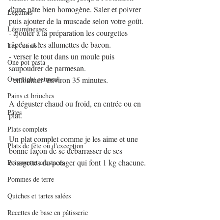
d'une pâte bien homogène. Saler et poivrer 
Légumes
puis ajouter de la muscade selon votre goût.
Légumineuses
- ajouter à la préparation les courgettes 
râpées et les allumettes de bacon.
Les "minis"
- verser le tout dans un moule puis 
One pot pasta
saupoudrer de parmesan.
Overnight oatmeal
- enfourner  environ 35 minutes.
Pains et brioches
A déguster chaud ou froid, en entrée ou en 
Pâtes
plat.
Plats complets
Un plat complet comme je les aime et une 
Plats de fête ou d'exception
bonne façon de se débarrasser de ses 
courgettes du potager qui font 1 kg chacune.
Poissons et crustacés
Pommes de terre
Quiches et tartes salées
Recettes de base en pâtisserie