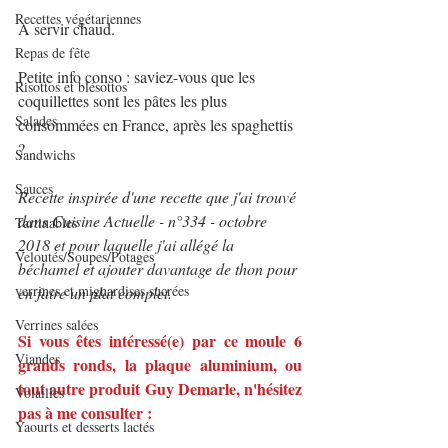
Recettes végétariennes
A servir chaud.
Repas de fête
Petite info conso : saviez-vous que les 
Risottos et blésottos
coquillettes sont les pâtes les plus 
Salades
consommées en France, après les spaghettis 
?
Sandwichs
Sauces
Recette inspirée d'une recette que j'ai trouvé 
dans Cuisine Actuelle - n°334 - octobre 
Tartinables
2018 et pour laquelle j'ai allégé la 
Veloutés/Soupes/Potages
béchamel et ajouter davantage de thon pour 
verrines et mignardises sucrées
en faire un plat complet.
Verrines salées
Si vous êtes intéressé(e) par ce moule 6 
Viandes
grands ronds, la plaque aluminium, ou 
tout autre produit Guy Demarle, n'hésitez 
Volailles
pas à me consulter :
Yaourts et desserts lactés