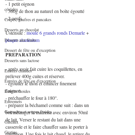
- 1 petit oignon
céréales
- 360g de thon au naturel en boîte égoutté
- 2 oeufs
Crêpes, gaufres et pancakes
Desserts au chocolat
Ustensile : 
moule 6 grands ronds Demarle
 + 
plaque aluminium
Desserts aux fruits
Dessert de fête ou d'exception
PREPARATION
Desserts sans lactose
- après avoir fait cuire les coquillettes, en 
Entrées chaudes
prélever 400g cuites et réserver.
Entrées de fête ou d'exception
- égoutter le thon et émincer finement 
l'oignon.
Entrées froides
- préchauffer le four à 180°.
Entremets
- préparer la béchamel comme suit : dans un 
Gaspachos et soupes froides
bol mélanger la maïzena avec environ 50ml 
de lait. Verser le restant du lait dans une 
Gâteaux
casserole et le faire chauffer sans le porter à 
Gratins
ébullition. Une fois le lait chaud, le retirer du 