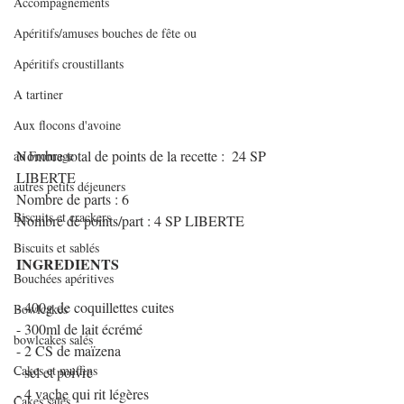
Accompagnements
Apéritifs/amuses bouches de fête ou
Apéritifs croustillants
A tartiner
Aux flocons d'avoine
Nombre total de points de la recette :  24 SP 
au Fromage
LIBERTE
autres petits déjeuners
Nombre de parts : 6
Biscuits et crackers
Nombre de points/part : 4 SP LIBERTE
Biscuits et sablés
INGREDIENTS 
Bouchées apéritives
- 400g de coquillettes cuites
Bowlcakes
- 300ml de lait écrémé
bowlcakes salés
- 2 CS de maïzena
Cakes et muffins
- sel et poivre
- 4 vache qui rit légères
Cakes salés