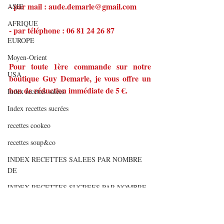
- par mail : aude.demarle@gmail.com
ASIE
AFRIQUE
- par téléphone : 06 81 24 26 87
EUROPE
Moyen-Orient
Pour toute 1ère commande sur notre 
USA
boutique Guy Demarle, je vous offre un 
bon de réduction immédiate de 5 €.
Index recettes salées
Index recettes sucrées
recettes cookeo
recettes soup&co
INDEX RECETTES SALEES PAR NOMBRE
DE
INDEX RECETTES SUCREES PAR NOMBRE
D
Articles de fonds