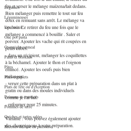
feu et verser le mélange maïzena/lait dedans. 
Légumes
Bien mélanger puis remettre le tout sur feu 
Légumineuses
doux en remuant sans arrêt. Le mélange va 
épaissir. Le retirer du feu une fois que le 
Les "minis"
mélange a commencé à bouillir . Saler et 
One pot pasta
poivrer. Ajouter les vache qui rit coupées en 
Overnight oatmeal
petits cubes.
- dans un récipient, mélanger les coquillettes 
Pains et brioches
à la béchamel. Ajouter le thon et l'oignon 
Pâtes
émincé. Ajouter les oeufs puis bien 
mélanger.
Plats complets
- verser cette préparation dans un plat à 
Plats de fête ou d'exception
gratin ou dans des moules individuels 
Poissons et crustacés
comme je l'ai fait.
- enfourner pour 25 minutes.
Pommes de terre
Quiches et tartes salées
Variante : vous pouvez également ajouter 
des champignons à votre préparation.
Recettes de base en pâtisserie