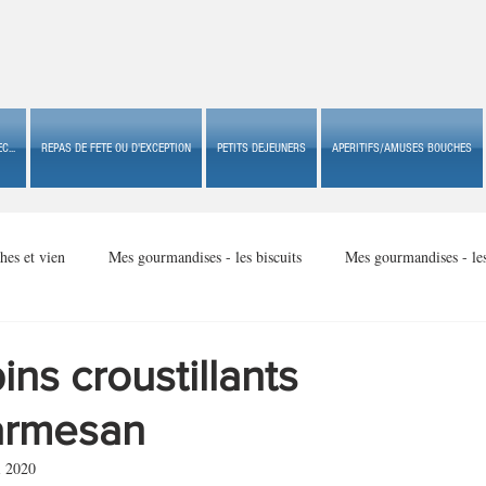
C...
REPAS DE FETE OU D'EXCEPTION
PETITS DEJEUNERS
APERITIFS/AMUSES BOUCHES
hes et vien
Mes gourmandises - les biscuits
Mes gourmandises - le
Mes gourmandises - made in USA
Mes gourmandises - Noël
ins croustillants
armesan
Accompagnements
Apéritifs/amuses bouches de fête ou
Apéritif
i 2020