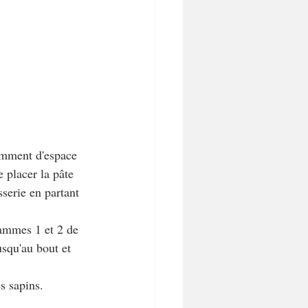
samment d'espace 
e placer la pâte 
sserie en partant 
rammes 1 et 2 de 
usqu'au bout et 
s sapins.