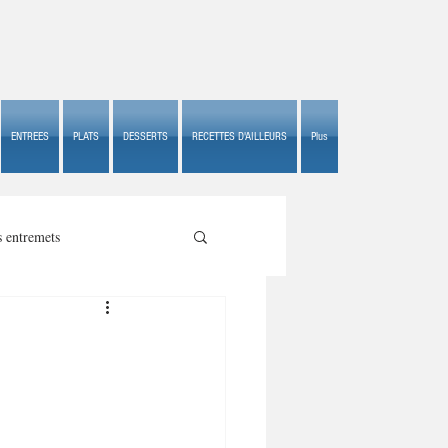
ENTREES
PLATS
DESSERTS
RECETTES D'AILLEURS
Plus
s entremets
s croustillants