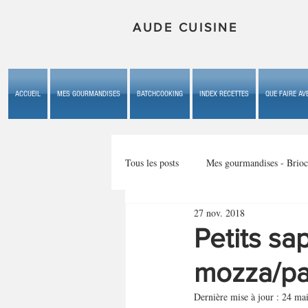
AUDE CUISINE
ACCUEIL
MES GOURMANDISES
BATCHCOOKING
INDEX RECETTES
QUE FAIRE AVE
Tous les posts
Mes gourmandises - Brioc
27 nov. 2018
Mes gourmandises - les gâteaux du b
Petits sap
mozza/p
Mes gourmandises - plaisirs d'enfan
Dernière mise à jour :
24 ma