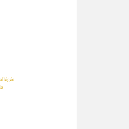
allégée
la