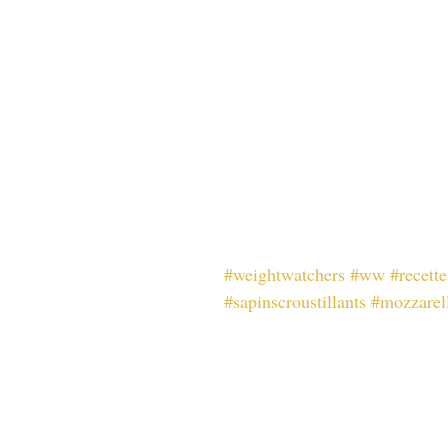
#weightwatchers
#ww
#recette
#sapinscroustillants
#mozzarel