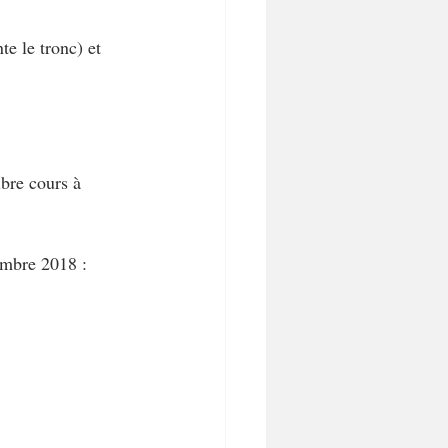
te le tronc) et 
ibre cours à 
embre 2018 :