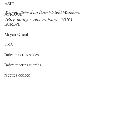
ASIE
Recette tirée d'un livre Weight Watchers 
AFRIQUE
(Bien manger tous les jours - 2016)
EUROPE
Moyen-Orient
USA
Index recettes salées
Index recettes sucrées
recettes cookeo
recettes soup&co
INDEX RECETTES SALEES PAR NOMBRE
DE
#weightwatchers
#ww
#recetteallégée
#recettelégère
#safran
#légumesprintaniers
INDEX RECETTES SUCREES PAR NOMBRE
D
Légumes
Poissons et crustacés
Articles de fonds
Plats complets