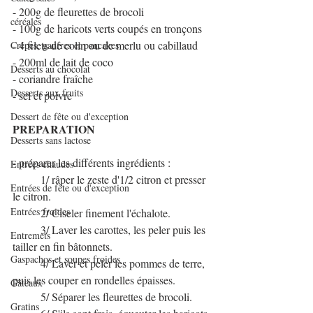
- 200g de fleurettes de brocoli
céréales
- 100g de haricots verts coupés en tronçons
- 4 filets de colin ou de merlu ou cabillaud
Crêpes, gaufres et pancakes
- 200ml de lait de coco
Desserts au chocolat
- coriandre fraîche
Desserts aux fruits
- sel et poivre
Dessert de fête ou d'exception
PREPARATION
Desserts sans lactose
- préparer les différents ingrédients :
Entrées chaudes
          1/ râper le zeste d'1/2 citron et presser 
Entrées de fête ou d'exception
le citron.
Entrées froides
          2/ Ciseler finement l'échalote.
          3/ Laver les carottes, les peler puis les 
Entremets
tailler en fin bâtonnets.
Gaspachos et soupes froides
          4/ Laver et peler les pommes de terre, 
puis les couper en rondelles épaisses.
Gâteaux
          5/ Séparer les fleurettes de brocoli.
Gratins