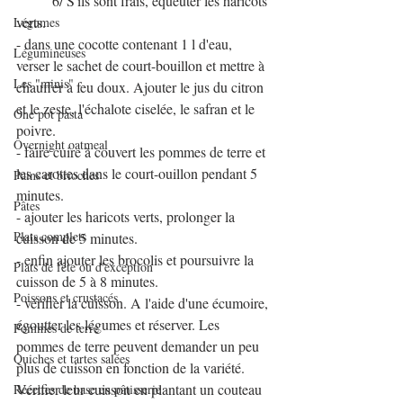
          6/ S'ils sont frais, équeuter les haricots 
verts.
Légumes
- dans une cocotte contenant 1 l d'eau, 
Légumineuses
verser le sachet de court-bouillon et mettre à 
Les "minis"
chauffer à feu doux. Ajouter le jus du citron 
et le zeste, l'échalote ciselée, le safran et le 
One pot pasta
poivre.
Overnight oatmeal
- faire cuire à couvert les pommes de terre et 
les carottes dans le court-ouillon pendant 5 
Pains et brioches
minutes.
Pâtes
- ajouter les haricots verts, prolonger la 
Plats complets
cuisson de 5 minutes.
- enfin ajouter les brocolis et poursuivre la 
Plats de fête ou d'exception
cuisson de 5 à 8 minutes.
Poissons et crustacés
- vérifier la cuisson. A l'aide d'une écumoire, 
égoutter les légumes et réserver. Les 
Pommes de terre
pommes de terre peuvent demander un peu 
Quiches et tartes salées
plus de cuisson en fonction de la variété. 
Vérifier leur cuisson en plantant un couteau 
Recettes de base en pâtisserie