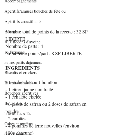
Accompagnements
Apéritifs/amuses bouches de fête ou
Apéritifs croustillants
Nombre total de points de la recette : 32 SP 
A tartiner
LIBERTE
Aux flocons d'avoine
Nombre de parts : 4
au Fromage
Nombre de points/part : 8 SP LIBERTE
autres petits déjeuners
INGREDIENTS
Biscuits et crackers
- 1 sachet de court-bouillon
Biscuits et sablés
- 1 citron jaune non traité
Bouchées apéritives
- 1 échalote ciselée
Bowlcakes
- 6 pistils de safran ou 2 doses de safran en 
poudre
bowlcakes salés
- 2 carottes
Cakes et muffins
- 4 pommes de terre nouvelles (environ 
100g chacune)
Cakes salés