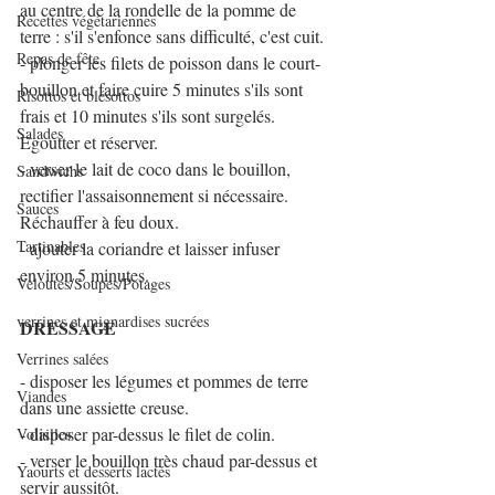
au centre de la rondelle de la pomme de 
Recettes végétariennes
terre : s'il s'enfonce sans difficulté, c'est cuit.
Repas de fête
- plonger les filets de poisson dans le court-
bouillon et faire cuire 5 minutes s'ils sont 
Risottos et blésottos
frais et 10 minutes s'ils sont surgelés. 
Salades
Egoutter et réserver.
- verser le lait de coco dans le bouillon, 
Sandwichs
rectifier l'assaisonnement si nécessaire. 
Sauces
Réchauffer à feu doux.
Tartinables
- ajouter la coriandre et laisser infuser 
environ 5 minutes.
Veloutés/Soupes/Potages
verrines et mignardises sucrées
DRESSAGE
Verrines salées
- disposer les légumes et pommes de terre 
Viandes
dans une assiette creuse.
- disposer par-dessus le filet de colin.
Volailles
- verser le bouillon très chaud par-dessus et 
Yaourts et desserts lactés
servir aussitôt.