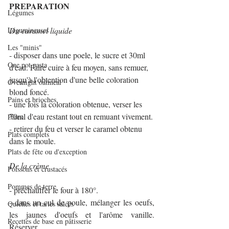
PREPARATION
Légumes
Légumineuses
Du caramel liquide
Les "minis"
- disposer dans une poele, le sucre et 30ml 
One pot pasta
d'eau. Faire cuire à feu moyen, sans remuer, 
jusqu'à l'obtention d'une belle coloration 
Overnight oatmeal
blond foncé.
Pains et brioches
- une fois la coloration obtenue, verser les 
70ml d'eau restant tout en remuant vivement.
Pâtes
- retirer du feu et verser le caramel obtenu 
Plats complets
dans le moule.
Plats de fête ou d'exception
De la crème
Poissons et crustacés
Pommes de terre
- préchauffer le four à 180°.
- dans un cul de poule, mélanger les oeufs, 
Quiches et tartes salées
les jaunes d'oeufs et l'arôme vanille. 
Recettes de base en pâtisserie
Réserver.