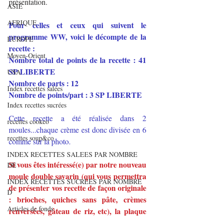
présentation.
ASIE
AFRIQUE
Pour celles et ceux qui suivent le 
programme WW, voici le décompte de la 
EUROPE
recette :
Moyen-Orient
Nombre total de points de la recette : 41 
SP LIBERTE
USA
Nombre de parts : 12
Index recettes salées
Nombre de points/part : 3 SP LIBERTE 
Index recettes sucrées
Cette recette a été réalisée dans 2 
recettes cookeo
moules...chaque crème est donc divisée en 6 
recettes soup&co
comme sur la photo.
INDEX RECETTES SALEES PAR NOMBRE
Si vous êtes intéressé(e) par notre nouveau 
DE
moule double savarin (qui vous permettra 
INDEX RECETTES SUCREES PAR NOMBRE
de présenter vos recette de façon originale 
D
: brioches, quiches sans pâte, crèmes 
Articles de fonds
renversées, gâteau de riz, etc), la plaque 