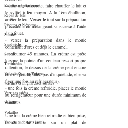
Recettes végétariennes
- dans une casserole, faire chauffer le lait et 
le xylitol à feu moyen. A la 1ère ébullition, 
Repas de fête
arrêter le feu. Verser le tout sur la préparation 
Risottos et blésottos
précédente en mélangeant sans cesse à l'aide 
d'un fouet.
Salades
- verser la préparation dans le moule 
Sandwichs
contenant d'ores et déjà le caramel.
- enfourner 45 minutes. La crème est prête 
Sauces
lorsque la pointe d'un couteau ressort propre 
Tartinables
(attention, le dessus de la crème peut encore 
Veloutés/Soupes/Potages
être un peu liquide...pas d'inquiétude, elle va 
figer une fois au réfrigérateur).
verrines et mignardises sucrées
- une fois la crème refroidie, placer le moule 
Verrines salées
au réfrigérateur pour une durée minimum de 
4 heures.
Viandes
Volailles
Une fois la crème bien refroidie et bien prise, 
Yaourts et desserts lactés
démouler la crème sur un plat de 