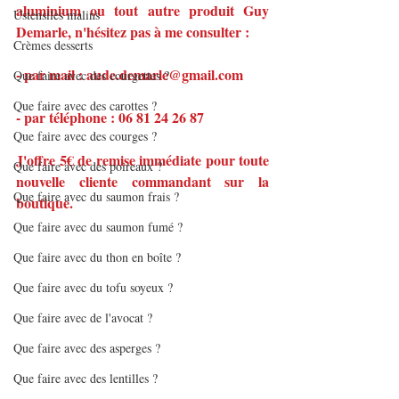
aluminium ou tout autre produit Guy 
Ustensiles malins
Demarle, n'hésitez pas à me consulter :
Crèmes desserts
- par mail : aude.demarle@gmail.com
Que faire avec des courgettes ?
Que faire avec des carottes ?
- par téléphone : 06 81 24 26 87
Que faire avec des courges ?
J'offre 5€ de remise immédiate pour toute 
Que faire avec des poireaux ?
nouvelle cliente commandant sur la 
Que faire avec du saumon frais ?
boutique.
Que faire avec du saumon fumé ?
Que faire avec du thon en boîte ?
Que faire avec du tofu soyeux ?
Que faire avec de l'avocat ?
Que faire avec des asperges ?
Que faire avec des lentilles ?