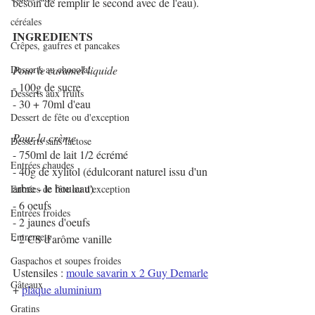
besoin de remplir le second avec de l'eau).
céréales
INGREDIENTS
Crêpes, gaufres et pancakes
Desserts au chocolat
Pour le caramel liquide
- 100g de sucre
Desserts aux fruits
- 30 + 70ml d'eau
Dessert de fête ou d'exception
Pour la crème
Desserts sans lactose
- 750ml de lait 1/2 écrémé
Entrées chaudes
- 40g de xylitol (édulcorant naturel issu d'un 
arbre - le bouleau)
Entrées de fête ou d'exception
- 6 oeufs
Entrées froides
- 2 jaunes d'oeufs
Entremets
- 2 CS d'arôme vanille
Gaspachos et soupes froides
Ustensiles : 
moule savarin x 2 Guy Demarle
Gâteaux
+ 
plaque aluminium
Gratins