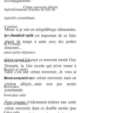
Accompagnements
Crème renversée allégée
Apéritifs/amuses bouches de fête ou
Apéritifs croustillants
A tartiner
Même si je suis en rééquilibrage alimentaire, 
Aux flocons d'avoine
je considère qu'il est important de se faire 
plaisir de temps à autre avec des petites 
au Fromage
douceurs...
autres petits déjeuners
Alors quand j'ai reçu ce nouveau moule Guy 
Biscuits et crackers
Demarle, la 1ère recette qui m'est venue à 
Biscuits et sablés
l'idée c'est une crème renversée...Je vous ai 
donc concocté une crème renversée mais en 
Bouchées apéritives
version allégée...mais non pas moins 
Bowlcakes
gourmande.
bowlcakes salés
Vous pouvez évidemment réaliser une seule 
Cakes et muffins
crème renversée dans ce double moule (pas 
Cakes salés