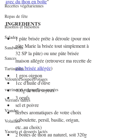
avec du thon en boîte
"
Recettes végétariennes
Repas de fête
INGREDIENTS
Risottos et blésottos
Salades
1 pâte brisée prête à déroule (pour moi 
pâte Marie la brisée tout simplement à 
Sandwichs
32 SP la pâte) ou une pâte brisée 
Sauces
maison allégée (retrouvez ma recette de 
pâte brisée allégée
)
Tartinables
1 gros oignon
Veloutés/Soupes/Potages
1cc d'huile d'olive
verrines et mignardises sucrées
400g de tofu soyeux
3 oeufs
Verrines salées
sel et poivre
Viandes
herbes aromatiques de votre choix 
(ciboulette, persil, basilic, origan, 
Volailles
etc..au choix)
Yaourts et desserts lactés
2 boites de thon au naturel, soit 320g 