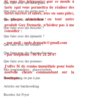
Si vous êtes intéressé(e) par ce moule à 
Que faire avec des aubergines ?
tarte (qui vous permettra de réaliser des 
Que faire avec des petits pois ?
tartes sucrées et salées, avec ou sans pâte), 
la plaque aluminium ou tout autre 
Que faire avec du chou-fleur ?
produit Guy Demarle, n'hésitez pas à me 
Que faire avec des brocolis ?
consulter :
Que faire avec des épinards ?
- par mail : aude.demarle@gmail.com
Que faire avec des tomates ?
Que faire avec des flocons d'avoine
- par téléphone : 06 81 24 26 87
Que faire avec des pommes
J'offre 5€ de remise immédiate pour toute 
Mes gourmandises - glaces/sorbets
nouvelle clients commandant sur la 
boutique.
Batchcooking en pas à pas
Articles sur batchcooking
Recettes Air Fryer