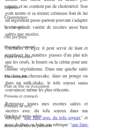
saturés et ne contient pas de cholestérol. Son 
Légumes
goût neutre et sa texture crémeuse font de lui 
Légumineuses
un ingrédient passe-partout pouvant s'adapter 
à une grande variété de recettes aussi bien 
Les "minis"
salées que sucrées.
One pot pasta
Overnight oatmeal
Onctueux et léger, il peut servir de liant et 
remplacer les matières grasses d'un plat tels 
Pains et brioches
que les oeufs, le beurre ou la crème pour une 
Pâtes
cuisine végétalienne. Dans une quiche salée 
ou dans un cheesecake, dans un potage ou 
Plats complets
dans un milk-shake, le tofu soyeux saura 
Plats de fête ou d'exception
convaincre même les plus réticents.
Poissons et crustacés
Retrouvez toutes mes recettes salées et 
Pommes de terre
sucrées avec du tofu soyeux dans ma 
Quiches et tartes salées
rubrique "
que faire avec du tofu soyeux
" et 
avec du thon en boîte ma rubrique "
que faire 
Recettes de base en pâtisserie