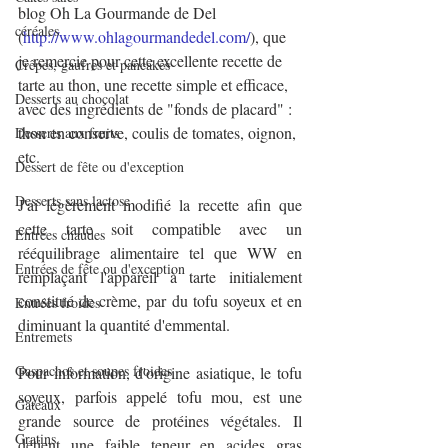
blog Oh La Gourmande de Del 
céréales
(
http://www.ohlagourmandedel.com/
), que 
je remercie pour cette excellente recette de 
Crêpes, gaufres et pancakes
tarte au thon, une recette simple et efficace, 
Desserts au chocolat
avec des ingrédients de "fonds de placard" : 
thon en conserve, coulis de tomates, oignon, 
Desserts aux fruits
etc.
Dessert de fête ou d'exception
Desserts sans lactose
J'ai légèrement modifié la recette afin que 
cette tarte soit compatible avec un 
Entrées chaudes
rééquilibrage alimentaire tel que WW en 
Entrées de fête ou d'exception
remplaçant l'appareil à tarte initialement 
constitué de crème, par du tofu soyeux et en 
Entrées froides
diminuant la quantité d'emmental.
Entremets
Gaspachos et soupes froides
Pour information, d'origine asiatique, le tofu 
soyeux, parfois appelé tofu mou, est une 
Gâteaux
grande source de protéines végétales. Il 
Gratins
détient une faible teneur en acides gras 