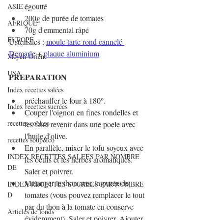
égoutté
ASIE
200g de purée de tomates
AFRIQUE
70g d'emmental râpé
EUROPE
Ustensiles : 
moule tarte rond cannelé 
Demarle
 + 
plaque aluminium
Moyen-Orient
USA
PREPARATION
Index recettes salées
préchauffer le four à 180°.
Index recettes sucrées
Couper l'oignon en fines rondelles et 
recettes cookeo
les faire revenir dans une poele avec 
l'huile d'olive.
recettes soup&co
En parallèle, mixer le tofu soyeux avec 
INDEX RECETTES SALEES PAR NOMBRE
les oeufs et les herbes aromatiques. 
DE
Saler et poivrer.
Mélanger le thon avec la purée de 
INDEX RECETTES SUCREES PAR NOMBRE
tomates (vous pouvez remplacer le tout 
D
par du thon à la tomate en conserve 
Articles de fonds
évidemment). Saler et poivrer. Ajouter 