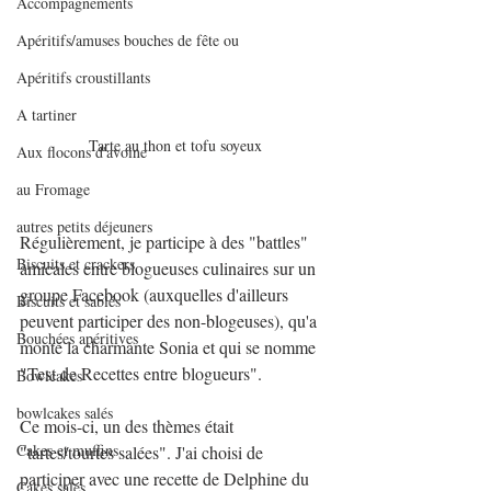
Accompagnements
Apéritifs/amuses bouches de fête ou
Apéritifs croustillants
A tartiner
Tarte au thon et tofu soyeux
Aux flocons d'avoine
au Fromage
autres petits déjeuners
Régulièrement, je participe à des "battles" 
Biscuits et crackers
amicales entre blogueuses culinaires sur un 
groupe Facebook (auxquelles d'ailleurs 
Biscuits et sablés
peuvent participer des non-blogeuses), qu'a 
Bouchées apéritives
monté la charmante Sonia et qui se nomme 
"Test de Recettes entre blogueurs".
Bowlcakes
bowlcakes salés
Ce mois-ci, un des thèmes était 
Cakes et muffins
"tartes/tourtes salées". J'ai choisi de 
participer avec une recette de Delphine du 
Cakes salés