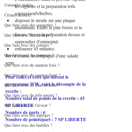
Ustensiles malins
les oignons et la préparation tofu 
soyeux/oeufs/herbes.
Crèmes desserts
disposer le moule sur une plaque 
Que faire avec des courgettes ?
aluminium. Etaler la pâte brisée et la 
foncer. Verser la préparation dessus et 
Que faire avec des carottes ?
saupoudrer d'emmental.
Que faire avec des courges ?
enfourner 45 minutes.
Que faire avec des poireaux ?
Servir chaud, accompagné d'une salade 
verte.
Que faire avec du saumon frais ?
Que faire avec du saumon fumé ?
Pour celles et ceux qui suivent le 
programme WW, voici le décompte de la 
Que faire avec du thon en boîte ?
recette :
Que faire avec du tofu soyeux ?
Nombre total de points de la recette : 43 
SP LIBERTE
Que faire avec de l'avocat ?
Nombre de parts : 6
Que faire avec des asperges ?
Nombre de points/part : 7 SP LIBERTE 
Que faire avec des lentilles ?