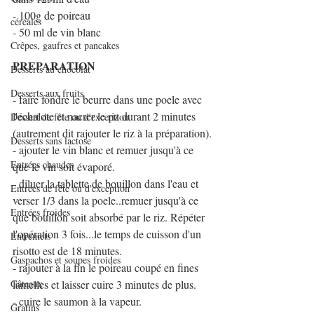
- 100g de poireau 
céréales
- 50 ml de vin blanc 
Crêpes, gaufres et pancakes
PREPARATION
Desserts au chocolat
Desserts aux fruits
- faire fondre le beurre dans une poele avec 
l'échalote et nacrer le riz durant 2 minutes 
Dessert de fête ou d'exception
(autrement dit rajouter le riz à la préparation).
Desserts sans lactose
- ajouter le vin blanc et remuer jusqu'à ce 
Entrées chaudes
que le vin soit évaporé.
- diluer la tablette de bouillon dans l'eau et 
Entrées de fête ou d'exception
verser 1/3 dans la poele..remuer jusqu'à ce 
Entrées froides
que bouillon soit absorbé par le riz. Répéter 
l'opération 3 fois...le temps de cuisson d'un 
Entremets
risotto est de 18 minutes.
Gaspachos et soupes froides
- rajouter à la fin le poireau coupé en fines 
Gâteaux
lamelles et laisser cuire 3 minutes de plus.
- cuire le saumon à la vapeur.
Gratins