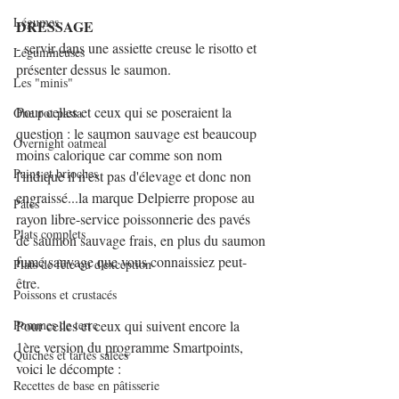
Légumes
DRESSAGE
- servir dans une assiette creuse le risotto et 
Légumineuses
présenter dessus le saumon.
Les "minis"
Pour celles et ceux qui se poseraient la 
One pot pasta
question : le saumon sauvage est beaucoup 
Overnight oatmeal
moins calorique car comme son nom 
Pains et brioches
l'indique il n'est pas d'élevage et donc non 
engraissé...la marque Delpierre propose au 
Pâtes
rayon libre-service poissonnerie des pavés 
Plats complets
de saumon sauvage frais, en plus du saumon 
fumé sauvage que vous connaissiez peut-
Plats de fête ou d'exception
être.
Poissons et crustacés
Pommes de terre
Pour celles et ceux qui suivent encore la 
1ère version du programme Smartpoints, 
Quiches et tartes salées
voici le décompte :
Recettes de base en pâtisserie