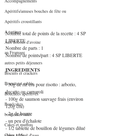
Accompagnements
Apéritifs/amuses bouches de fête ou
Apéritifs croustillants
A tartiner
Nombre total de points de la recette : 4 SP 
LIBERTE
Aux flocons d'avoine
Nombre de parts : 1
au Fromage
Nombre de points/part : 4 SP LIBERTE
autres petits déjeuners
INGREDIENTS 
Biscuits et crackers
Biscuits et sablés
- 30g de riz cru pour risotto : arborio, 
ducatto ou carnaroli
Bouchées apéritives
- 100g de saumon sauvage frais (environ 
Bowlcakes
120g cru) 
- 2g de beurre 
bowlcakes salés
- un peu d'échalote 
Cakes et muffins
- 1/2 tablette de bouillon de légumes dilué 
Cakes salés
dans 125ml d'eau 