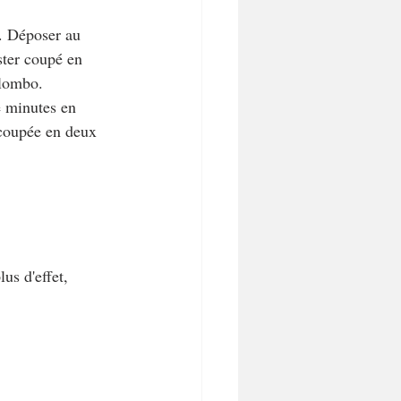
n. Déposer au 
ster coupé en 
olombo. 
e minutes en 
 coupée en deux 
us d'effet, 