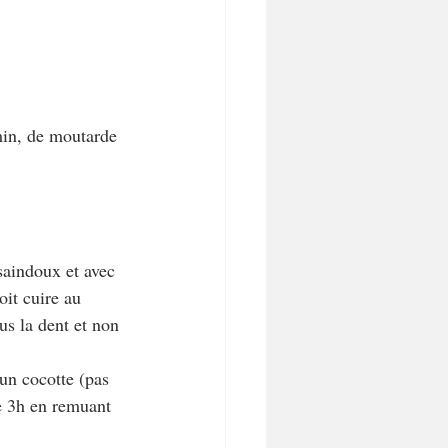
min, de moutarde 
saindoux et avec 
oit cuire au 
us la dent et non 
 un cocotte (pas 
re 3h en remuant 