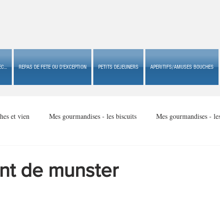
C...
REPAS DE FETE OU D'EXCEPTION
PETITS DEJEUNERS
APERITIFS/AMUSES BOUCHES
hes et vien
Mes gourmandises - les biscuits
Mes gourmandises - le
Mes gourmandises - made in USA
Mes gourmandises - Noël
ant de munster
Accompagnements
Apéritifs/amuses bouches de fête ou
Apéritif