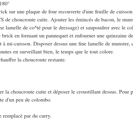
 180°
brick sur une plaque de four recouverte d'une feuille de cuisso
 CS de choucroute cuite. Ajouter les émincés de bacon, le mun
ine lamelle de co^té pour le dressage) et saupoudrer avec le c
de brick en formant un pannequet et enfourner une quinzaine d
t à mi-cuisson. Disposer dessus une fine lamelle de munster,
inutes en surveillant bien, le temps que le tout colore.
hauffer la choucroute restante.
er la choucroute cuite et déposer le croustillant dessus. Pour pl
tte d'un peu de colombo.
e remplacé par du curry.