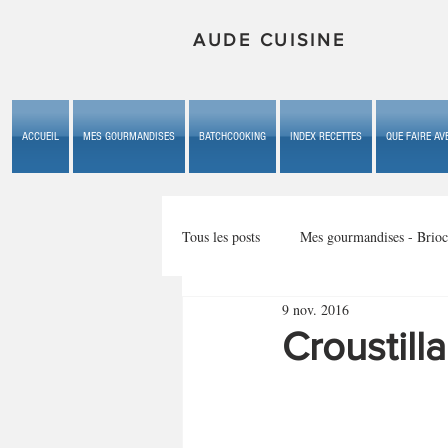
AUDE CUISINE
ACCUEIL
MES GOURMANDISES
BATCHCOOKING
INDEX RECETTES
QUE FAIRE AVE
Tous les posts
Mes gourmandises - Brioc
9 nov. 2016
Mes gourmandises - les gâteaux du b
Croustill
Mes gourmandises - plaisirs d'enfan