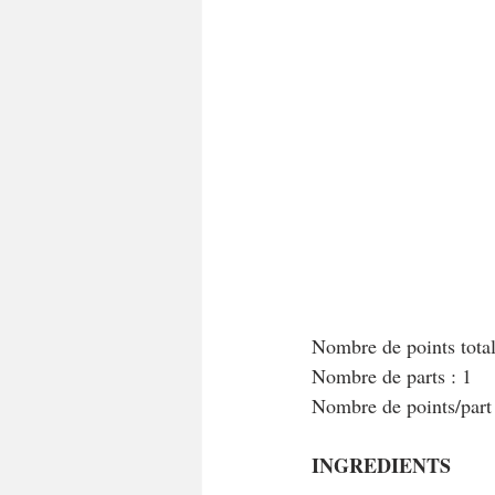
A tartiner
Aux flocons d'avoine
Bouchées apéritives
Bowlcakes
Crêpes, gaufres et pancakes
Desse
Entrées chaudes
Entrées de fête 
Nombre de points tota
Nombre de parts : 1
Nombre de points/par
INGREDIENTS 