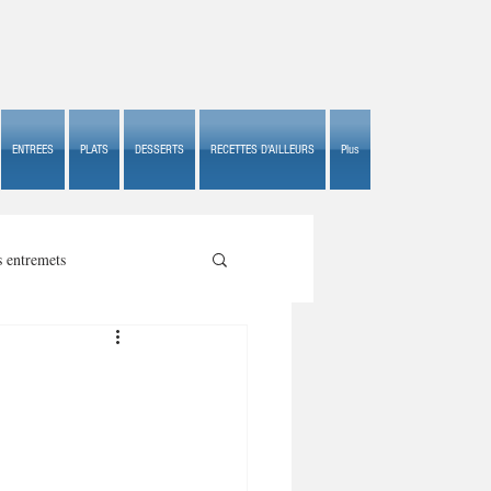
ENTREES
PLATS
DESSERTS
RECETTES D'AILLEURS
Plus
s entremets
s croustillants