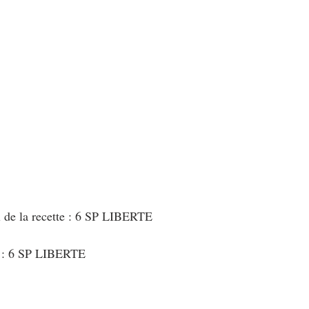
au Fromage
autres petits déjeuners
Biscuits et crackers
bowlcakes salés
Cakes et muffins
Cakes salés
céréales
rts au chocolat
Desserts aux fruits
Dessert de fête ou d'exception
ou d'exception
Entrées froides
l de la recette : 6 SP LIBERTE
t : 6 SP LIBERTE