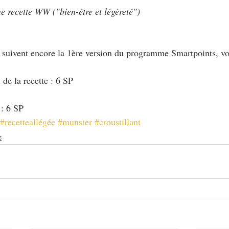
e recette WW ("bien-être et légèreté")
i suivent encore la 1ère version du programme Smartpoints, vo
de la recette : 6 SP
 : 6 SP
#recetteallégée
#munster
#croustillant
e