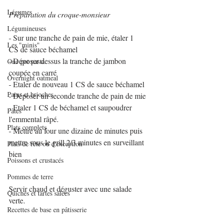
Légumes
Préparation du croque-monsieur
Légumineuses
- Sur une tranche de pain de mie, étaler 1 
Les "minis"
CS de sauce béchamel
- Déposer dessus la tranche de jambon 
One pot pasta
coupée en carré
Overnight oatmeal
- Etaler de nouveau 1 CS de sauce béchamel
Pains et brioches
- Déposer un seconde tranche de pain de mie
- Etaler 1 CS de béchamel et saupoudrer 
Pâtes
l'emmental râpé.
Plats complets
- Mettre au four une dizaine de minutes puis 
mettre sous le grill 2/3 minutes en surveillant 
Plats de fête ou d'exception
bien
Poissons et crustacés
Pommes de terre
Servir chaud et déguster avec une salade 
Quiches et tartes salées
verte.
Recettes de base en pâtisserie