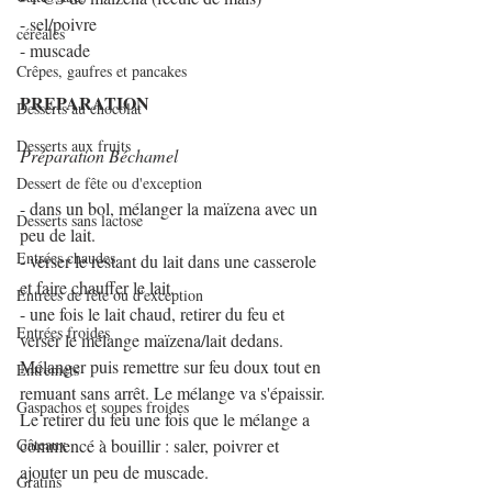
- sel/poivre
céréales
- muscade
Crêpes, gaufres et pancakes
PREPARATION 
Desserts au chocolat
Desserts aux fruits
Préparation Béchamel
Dessert de fête ou d'exception
- dans un bol, mélanger la maïzena avec un 
Desserts sans lactose
peu de lait.
Entrées chaudes
- verser le restant du lait dans une casserole 
et faire chauffer le lait.
Entrées de fête ou d'exception
- une fois le lait chaud, retirer du feu et 
Entrées froides
verser le mélange maïzena/lait dedans. 
Mélanger puis remettre sur feu doux tout en 
Entremets
remuant sans arrêt. Le mélange va s'épaissir. 
Gaspachos et soupes froides
Le retirer du feu une fois que le mélange a 
Gâteaux
commencé à bouillir : saler, poivrer et 
ajouter un peu de muscade.
Gratins