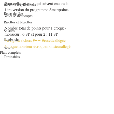
Pour celles et ceux qui suivent encore la 
Recettes végétariennes
1ère version du programme Smartpoints, 
Repas de fête
voici le décompte :
Risottos et blésottos
Nombre total de points pour 1 croque-
Salades
monsieur : 6 SP et pour 2 : 11 SP
Sandwichs
#weightwatchers
#ww
#recetteallégée
#croquemonsieur
#croquemonsieurallégé
Sauces
Plats complets
Tartinables
Veloutés/Soupes/Potages
verrines et mignardises sucrées
Verrines salées
Viandes
Posts récents
Voir tout
Volailles
Yaourts et desserts lactés