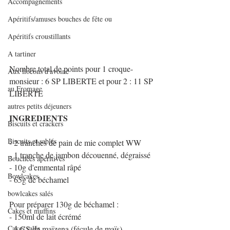
Accompagnements
Apéritifs/amuses bouches de fête ou
Apéritifs croustillants
A tartiner
Nombre total de points pour 1 croque-
Aux flocons d'avoine
monsieur : 6 SP LIBERTE et pour 2 : 11 SP 
au Fromage
LIBERTE
autres petits déjeuners
INGREDIENTS
Biscuits et crackers
Biscuits et sablés
- 2 tranches de pain de mie complet WW
- 1 tranche de jambon découenné, dégraissé
Bouchées apéritives
- 10g d'emmental râpé
Bowlcakes
- 65g de béchamel
bowlcakes salés
Pour préparer 130g de béchamel :
Cakes et muffins
- 150ml de lait écrémé
Cakes salés
- 1 CS de maïzena (fécule de maïs)