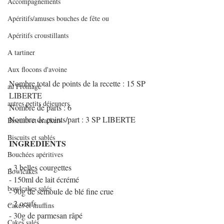
Accompagnements
Apéritifs/amuses bouches de fête ou
Apéritifs croustillants
A tartiner
Aux flocons d'avoine
Nombre total de points de la recette : 15 SP 
au Fromage
LIBERTE
autres petits déjeuners
Nombre de parts : 6 
Nombre de points/part : 3 SP LIBERTE
Biscuits et crackers
Biscuits et sablés
INGREDIENTS
Bouchées apéritives
- 3 belles courgettes
Bowlcakes
- 150ml de lait écrémé
bowlcakes salés
- 90g de semoule de blé fine crue
- 2 oeufs
Cakes et muffins
- 30g de parmesan râpé
Cakes salés