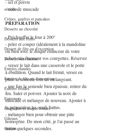
- sel et poivre
- noix de muscade
céréales
Crêpes, gaufres et pancakes
PREPARATION
Desserts au chocolat
- Préchauffer le four à 200°
Desserts aux fruits
- peler et couper (idéalement à la mandoline 
Dessert de fête ou d'exception
ou bien avec le disque éminceur de votre 
robot) très finement vos courgettes. Réserver
Desserts sans lactose
- verser le lait dans une casserole et le porte 
Entrées chaudes
à ébullition. Quand le lait frémit, verser en 
Entrées de fête ou d'exception
pluie la semoule tout en mélangeant. 
- une fois la semoule bien épaissie, retirer du 
Entrées froides
feu. Saler et poivrer. Ajouter la noix de 
Entremets
muscade et mélanger de nouveau. Ajouter à 
la préparation les oeufs battus. 
Gaspachos et soupes froides
- mélanger bien pour obtenir une pâte 
Gâteaux
homogène. De mon côté, je l'ai passé au 
mixer quelques secondes.
Gratins