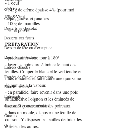
- 1 oeuf
céréales
- 145g de crème épaisse 4% (pour moi 
Elle&Vire)
Crêpes, gaufres et pancakes
- 100g de maroilles
Desserts au chocolat
- sel et poivre
Desserts aux fruits
PREPARATION
Dessert de fête ou d'exception
Desserts sans lactose
- préchauffer votre four à 180°
- laver les poireaux, éliminer le haut des 
Entrées chaudes
feuilles. Couper le blanc et le vert tendre en 
Entrées de fête ou d'exception
fines rondelles et faire cuire une quinzaine 
de minutes à la vapeur.
Entrées froides
- en parallèle, faire revenir dans une pole 
Entremets
antiadhésive l'oignon et les émincés de 
bacon. Rajouter ensuite les poireaux.
Gaspachos et soupes froides
- dans un moule, disposer une feuille de 
Gâteaux
cuisson. Y disposer les feuilles de brick les 
Gratins
unes sur les autres.