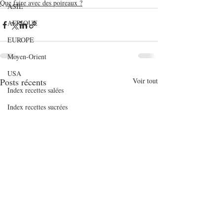
Que faire avec des poireaux ?
ASIE
AFRIQUE
EUROPE
Moyen-Orient
USA
Posts récents
Voir tout
Index recettes salées
Index recettes sucrées
recettes cookeo
recettes soup&co
INDEX RECETTES SALEES PAR NOMBRE
DE
INDEX RECETTES SUCREES PAR NOMBRE
D
Articles de fonds