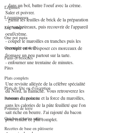
- dans un bol, battre l'oeuf avec la crème. 
Légumes
Saler et poivrer.
Légumineuses
- garnir les feuilles de brick de la préparation 
oignon/poireaux, puis recouvrir de l'appareil 
Les "minis"
oeuf/crème. 
One pot pasta
- couper le maroilles en tranches puis les 
Overnight oatmeal
recouper en 4. Disposer ces morceaux de 
fromage un peu partout sur la tarte.
Pains et brioches
- enfourner une trentaine de minutes.
Pâtes
Plats complets
Une revisite allégée de la célèbre spécialité 
Plats de fête ou d'exception
du Nord, la flamiche. Vous retrouverez les 
saveurs du poireau et la force du maroilles, 
Poissons et crustacés
sans les calories de la pâte feuilleté que l'on 
Pommes de terre
sait riche en beurre. J'ai rajouté du bacon 
Quiches et tartes salées
pour rendre ce plat complet.
Recettes de base en pâtisserie