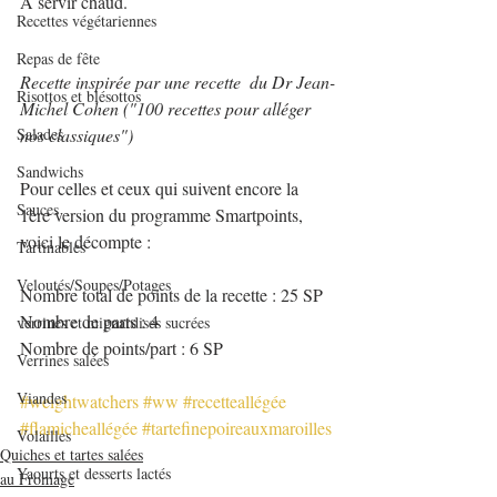
A servir chaud.
Recettes végétariennes
Repas de fête
Recette inspirée par une recette  du Dr Jean-
Risottos et blésottos
Michel Cohen ("100 recettes pour alléger 
Salades
nos classiques")
Sandwichs
Pour celles et ceux qui suivent encore la 
Sauces
1ère version du programme Smartpoints, 
voici le décompte :
Tartinables
Veloutés/Soupes/Potages
Nombre total de points de la recette : 25 SP
Nombre de parts : 4
verrines et mignardises sucrées
Nombre de points/part : 6 SP
Verrines salées
Viandes
#weightwatchers
#ww
#recetteallégée
#flamicheallégée
#tartefinepoireauxmaroilles
Volailles
Quiches et tartes salées
Yaourts et desserts lactés
au Fromage