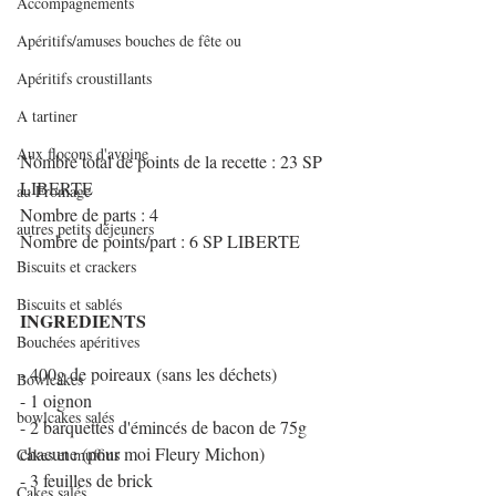
Accompagnements
Apéritifs/amuses bouches de fête ou
Apéritifs croustillants
A tartiner
Aux flocons d'avoine
Nombre total de points de la recette : 23 SP 
LIBERTE
au Fromage
Nombre de parts : 4
autres petits déjeuners
Nombre de points/part : 6 SP LIBERTE
Biscuits et crackers
Biscuits et sablés
INGREDIENTS
Bouchées apéritives
- 400g de poireaux (sans les déchets)
Bowlcakes
- 1 oignon
bowlcakes salés
- 2 barquettes d'émincés de bacon de 75g 
chacune (pour moi Fleury Michon)
Cakes et muffins
- 3 feuilles de brick
Cakes salés