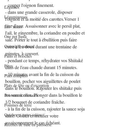
- couper l'oignon finement.
Légumes
- dans une grande casserole, disposer 
Légumineuses
l'oignon et la moitié des carottes.Verser 1 
litre d'eau. Assaisonner avec le persil plat, 
Les "minis"
l'ail, le gingembre, la coriandre en poudre et 
One pot pasta
salé. Porter le tout à ébullition puis faire 
Overnight oatmeal
cuire à feu doux durant une trentaine de 
minutes, à couvert.
Pains et brioches
- pendant ce temps, réhydrater vos Shiitaké 
Pâtes
dans de l'eau chaude durant 15 minutes.
- 10 minutes avant la fin de la cuisson du 
Plats complets
bouillon, pocher vos aiguillettes de poulet 
Plats de fête ou d'exception
dans le bouillon. Rajouter les shiitake puis 
les vermicelles. Plonger dans la bouillon le 
Poissons et crustacés
1/2 bouquet de coriandre fraîche.
Pommes de terre
- à la fin de la cuisson, rajouter la sauce soja 
Quiches et tartes salées
salée. Goûter et rectifier votre 
assaisonnement le cas échéant. 
Recettes de base en pâtisserie