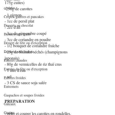
175g cuites)
céréales
-250g de carottes
- 1 oignon
Crêpes, gaufres et pancakes
- 1cc de persil plat
Desserts au chocolat
- 2cc d'ail
- 3cc de gingembre coupé
Desserts aux fruits
- 3cc de coriandre en poudre
Dessert de fête ou d'exception
- 1/2 bouquet de coriandre fraîche
Desserts sans lactose
- 25g de Shiitaké séchés (champignons 
japonais)
Entrées chaudes
- 80g de vermicelles de riz thaï crus
Entrées de fête ou d'exception
- 1 litre d'eau
- sel
Entrées froides
- 3 CS de sauce soja salée
Entremets
Gaspachos et soupes froides
PREPARATION
Gâteaux
Gratins
- peler et couper les carottes en rondelles.