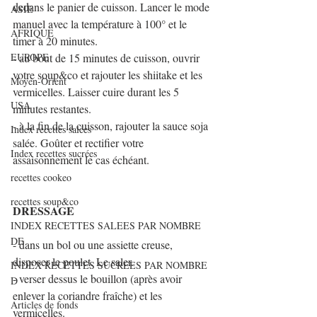
dedans le panier de cuisson. Lancer le mode 
ASIE
manuel avec la température à 100° et le 
AFRIQUE
timer à 20 minutes.
EUROPE
- au bout de 15 minutes de cuisson, ouvrir 
votre soup&co et rajouter les shiitake et les 
Moyen-Orient
vermicelles. Laisser cuire durant les 5 
USA
minutes restantes.
- à la fin de la cuisson, rajouter la sauce soja 
Index recettes salées
salée. Goûter et rectifier votre 
Index recettes sucrées
assaisonnement le cas échéant.
recettes cookeo
recettes soup&co
DRESSAGE
INDEX RECETTES SALEES PAR NOMBRE
DE
- dans un bol ou une assiette creuse, 
disposer le poulet. Le saler.
INDEX RECETTES SUCREES PAR NOMBRE
- verser dessus le bouillon (après avoir 
D
enlever la coriandre fraîche) et les 
Articles de fonds
vermicelles.