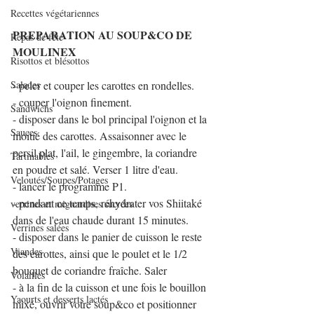
Recettes végétariennes
PREPARATION AU SOUP&CO DE 
Repas de fête
MOULINEX
Risottos et blésottos
Salades
- peler et couper les carottes en rondelles.
- couper l'oignon finement.
Sandwichs
- disposer dans le bol principal l'oignon et la 
Sauces
moitié des carottes. Assaisonner avec le 
persil plat, l'ail, le gingembre, la coriandre 
Tartinables
en poudre et salé. Verser 1 litre d'eau.
Veloutés/Soupes/Potages
- lancer le programme P1.
- pendant ce temps, réhydrater vos Shiitaké 
verrines et mignardises sucrées
dans de l'eau chaude durant 15 minutes.
Verrines salées
- disposer dans le panier de cuisson le reste 
Viandes
des carottes, ainsi que le poulet et le 1/2 
bouquet de coriandre fraîche. Saler
Volailles
- à la fin de la cuisson et une fois le bouillon 
Yaourts et desserts lactés
mixé, ouvrir votre soup&co et positionner 