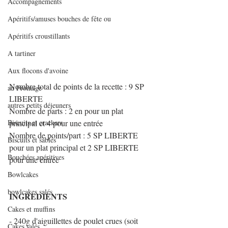
Accompagnements
Apéritifs/amuses bouches de fête ou
Apéritifs croustillants
A tartiner
Aux flocons d'avoine
Nombre total de points de la recette : 9 SP 
au Fromage
LIBERTE
autres petits déjeuners
Nombre de parts : 2 en pour un plat 
Biscuits et crackers
principal et 4 pour une entrée
Nombre de points/part : 5 SP LIBERTE 
Biscuits et sablés
pour un plat principal et 2 SP LIBERTE 
Bouchées apéritives
pour une entrée
Bowlcakes
bowlcakes salés
INGREDIENTS
Cakes et muffins
- 240g d'aiguillettes de poulet crues (soit 
Cakes salés