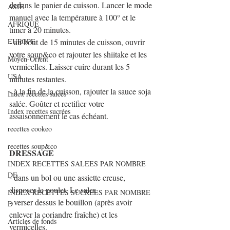
dedans le panier de cuisson. Lancer le mode 
ASIE
manuel avec la température à 100° et le 
AFRIQUE
timer à 20 minutes.
EUROPE
- au bout de 15 minutes de cuisson, ouvrir 
votre soup&co et rajouter les shiitake et les 
Moyen-Orient
vermicelles. Laisser cuire durant les 5 
USA
minutes restantes.
- à la fin de la cuisson, rajouter la sauce soja 
Index recettes salées
salée. Goûter et rectifier votre 
Index recettes sucrées
assaisonnement le cas échéant.
recettes cookeo
recettes soup&co
DRESSAGE
INDEX RECETTES SALEES PAR NOMBRE
DE
- dans un bol ou une assiette creuse, 
disposer le poulet. Le saler.
INDEX RECETTES SUCREES PAR NOMBRE
- verser dessus le bouillon (après avoir 
D
enlever la coriandre fraîche) et les 
Articles de fonds
vermicelles.