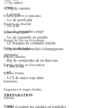
175g cuites)
céréales
-250g de carottes
- 1 oignon
Crêpes, gaufres et pancakes
- 1cc de persil plat
Desserts au chocolat
- 2cc d'ail
- 3cc de gingembre coupé
Desserts aux fruits
- 3cc de coriandre en poudre
Dessert de fête ou d'exception
- 1/2 bouquet de coriandre fraîche
Desserts sans lactose
- 25g de Shiitaké séchés (champignons 
japonais)
Entrées chaudes
- 80g de vermicelles de riz thaï crus
Entrées de fête ou d'exception
- 1 litre d'eau
- sel
Entrées froides
- 3 CS de sauce soja salée
Entremets
Gaspachos et soupes froides
PREPARATION
Gâteaux
Gratins
- peler et couper les carottes en rondelles.