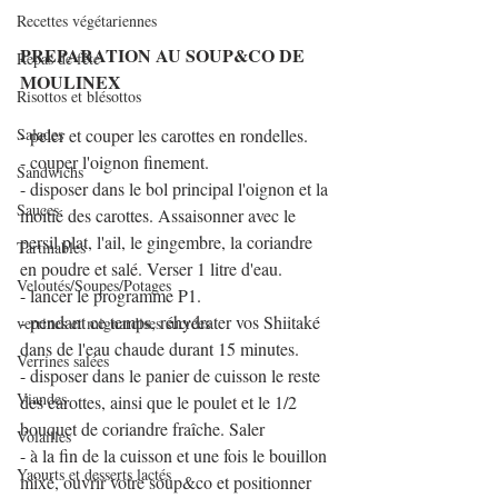
Recettes végétariennes
PREPARATION AU SOUP&CO DE 
Repas de fête
MOULINEX
Risottos et blésottos
Salades
- peler et couper les carottes en rondelles.
- couper l'oignon finement.
Sandwichs
- disposer dans le bol principal l'oignon et la 
Sauces
moitié des carottes. Assaisonner avec le 
persil plat, l'ail, le gingembre, la coriandre 
Tartinables
en poudre et salé. Verser 1 litre d'eau.
Veloutés/Soupes/Potages
- lancer le programme P1.
- pendant ce temps, réhydrater vos Shiitaké 
verrines et mignardises sucrées
dans de l'eau chaude durant 15 minutes.
Verrines salées
- disposer dans le panier de cuisson le reste 
Viandes
des carottes, ainsi que le poulet et le 1/2 
bouquet de coriandre fraîche. Saler
Volailles
- à la fin de la cuisson et une fois le bouillon 
Yaourts et desserts lactés
mixé, ouvrir votre soup&co et positionner 