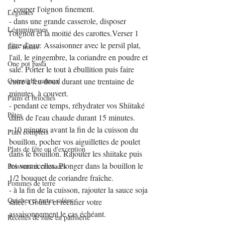
- couper l'oignon finement.
Légumes
- dans une grande casserole, disposer 
Légumineuses
l'oignon et la moitié des carottes.Verser 1 
litre d'eau. Assaisonner avec le persil plat, 
Les "minis"
l'ail, le gingembre, la coriandre en poudre et 
One pot pasta
salé. Porter le tout à ébullition puis faire 
Overnight oatmeal
cuire à feu doux durant une trentaine de 
minutes, à couvert.
Pains et brioches
- pendant ce temps, réhydrater vos Shiitaké 
Pâtes
dans de l'eau chaude durant 15 minutes.
- 10 minutes avant la fin de la cuisson du 
Plats complets
bouillon, pocher vos aiguillettes de poulet 
Plats de fête ou d'exception
dans le bouillon. Rajouter les shiitake puis 
les vermicelles. Plonger dans la bouillon le 
Poissons et crustacés
1/2 bouquet de coriandre fraîche.
Pommes de terre
- à la fin de la cuisson, rajouter la sauce soja 
Quiches et tartes salées
salée. Goûter et rectifier votre 
assaisonnement le cas échéant. 
Recettes de base en pâtisserie