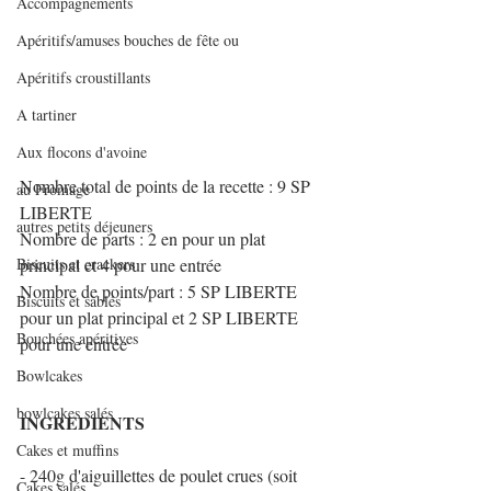
Accompagnements
Apéritifs/amuses bouches de fête ou
Apéritifs croustillants
A tartiner
Aux flocons d'avoine
Nombre total de points de la recette : 9 SP 
au Fromage
LIBERTE
autres petits déjeuners
Nombre de parts : 2 en pour un plat 
Biscuits et crackers
principal et 4 pour une entrée
Nombre de points/part : 5 SP LIBERTE 
Biscuits et sablés
pour un plat principal et 2 SP LIBERTE 
Bouchées apéritives
pour une entrée
Bowlcakes
bowlcakes salés
INGREDIENTS
Cakes et muffins
- 240g d'aiguillettes de poulet crues (soit 
Cakes salés