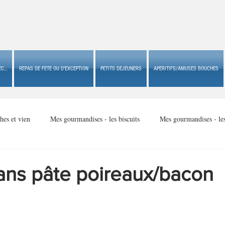
C...
REPAS DE FETE OU D'EXCEPTION
PETITS DEJEUNERS
APERITIFS/AMUSES BOUCHES
hes et vien
Mes gourmandises - les biscuits
Mes gourmandises - le
Mes gourmandises - made in USA
Mes gourmandises - Noël
ans pâte poireaux/bacon
Accompagnements
Apéritifs/amuses bouches de fête ou
Apéritif