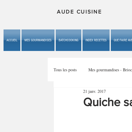
AUDE CUISINE
ACCUEIL
MES GOURMANDISES
BATCHCOOKING
INDEX RECETTES
QUE FAIRE AVE
Tous les posts
Mes gourmandises - Brioc
21 janv. 2017
Mes gourmandises - les gâteaux du b
Quiche s
Mes gourmandises - plaisirs d'enfan