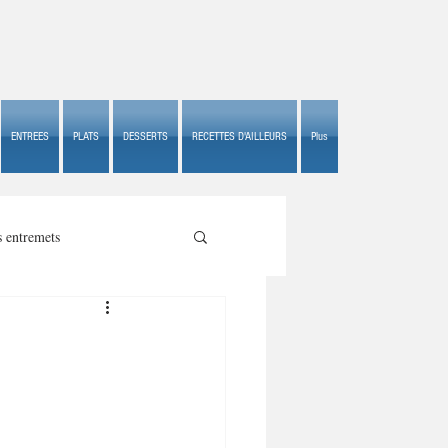
ENTREES
PLATS
DESSERTS
RECETTES D'AILLEURS
Plus
s entremets
s croustillants