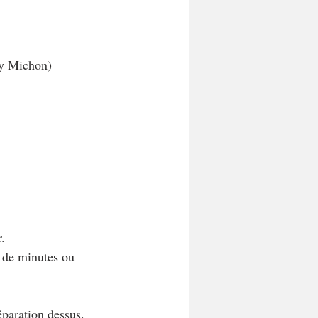
ry Michon)
.
e de minutes ou 
éparation dessus.