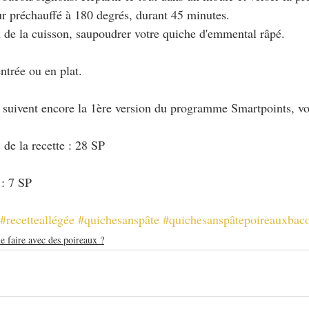
ur préchauffé à 180 degrés, durant 45 minutes.
in de la cuisson, saupoudrer votre quiche d'emmental râpé.
ntrée ou en plat.
i suivent encore la 1ère version du programme Smartpoints, vo
 de la recette : 28 SP
 : 7 SP
#recetteallégée
#quichesanspâte
#quichesanspâtepoireauxbac
e faire avec des poireaux ?